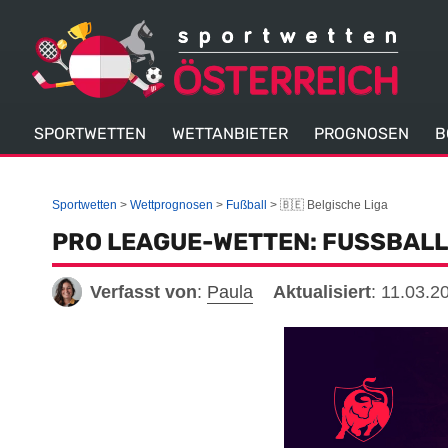
SPORTWETTEN
WETTANBIETER
PROGNOSEN
B
Sportwetten
Wettprognosen
Fußball
🇧🇪 Belgische Liga
PRO LEAGUE-WETTEN: FUSSBALL I
Verfasst von
:
Paula
Aktualisiert
:
11.03.2