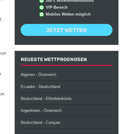
200 € Willkommensbonus
VIP-Bereich
Mobiles Wetten möglich
f
JETZT WETTEN
 von
NEUESTE WETTPROGNOSEN
n
Algerien - Österreich
Ecuador - Deutschland
son
Deutschland - Elfenbeinküste
Argentinien - Österreich
Deutschland - Curaçao