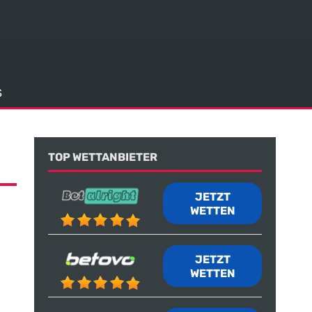
S
TOP WETTANBIETER
JETZT
WETTEN
JETZT
WETTEN