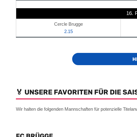
16. 
Cercle Brugge
2.15
H
🏅 UNSERE FAVORITEN FÜR DIE SA
Wir halten die folgenden Mannschaften für potenzielle Titelan
FC BRÜGGE