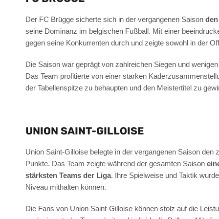
Der FC Brügge sicherte sich in der vergangenen Saison
den
seine Dominanz im belgischen Fußball. Mit einer beeindruc
gegen seine Konkurrenten durch und zeigte sowohl in der Off
Die Saison war geprägt von zahlreichen Siegen und wenigen
Das Team profitierte von einer starken Kaderzusammenstellung
der Tabellenspitze zu behaupten und den Meistertitel zu gew
UNION SAINT-GILLOISE
Union Saint-Gilloise belegte in der vergangenen Saison den
Punkte. Das Team zeigte während der gesamten Saison
ein
stärksten Teams der Liga
. Ihre Spielweise und Taktik wurd
Niveau mithalten können.
Die Fans von Union Saint-Gilloise können stolz auf die Leis