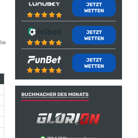
JETZT
WETTEN
JETZT
WETTEN
Sie
JETZT
WETTEN
BUCHMACHER DES MONATS