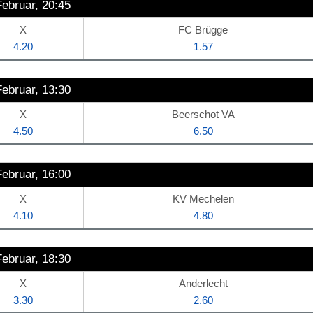
Februar, 20:45
X
FC Brügge
4.20
1.57
Februar, 13:30
X
Beerschot VA
4.50
6.50
Februar, 16:00
X
KV Mechelen
4.10
4.80
Februar, 18:30
X
Anderlecht
3.30
2.60