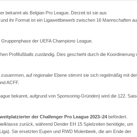
her bekannt als Belgian Pro League. Derzeit ist sie aus
und ihr Format ist ein Ligawettbewerb zwischen 16 Mannschaften au
der Gruppenphase der UEFA Champions League.
chen Profifußballs zuständig. Dies geschieht durch die Koordinierung
VB zusammen, auf regionaler Ebene stimmt sie sich regelmäßig mit de
 und ACFF.
 League bekannt, aufgrund von Sponsoring-Gründen) wird die 122. Sai
weitplatzierter der Challenger Pro League 2023–24
befördert.
pielklasse zurück, während Dender EH 15 Spielzeiten benötigte, um
ten Liga). Sie ersetzten Eupen und RWD Molenbeek, die am Ende der