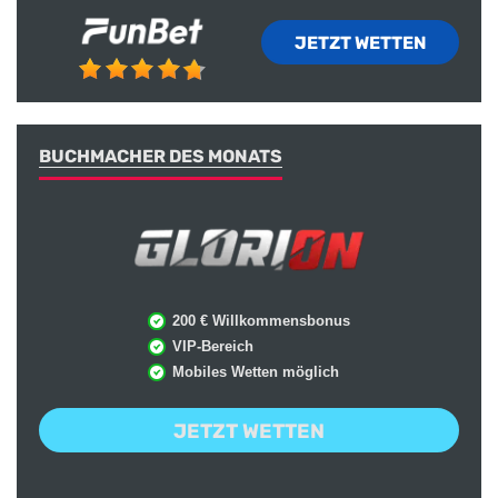
JETZT WETTEN
BUCHMACHER DES MONATS
200 € Willkommensbonus
VIP-Bereich
Mobiles Wetten möglich
JETZT WETTEN