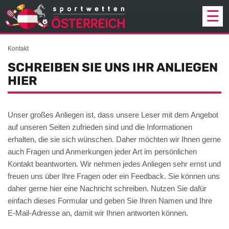
☰
SPORTWETTEN
Kontakt
WETTANBIETER
SCHREIBEN SIE UNS IHR ANLIEGEN
HIER
PROGNOSEN
BONUS
Unser großes Anliegen ist, dass unsere Leser mit dem Angebot
EINZAHLUNG
auf unseren Seiten zufrieden sind und die Informationen
erhalten, die sie sich wünschen. Daher möchten wir Ihnen gerne
STRATEGIE
auch Fragen und Anmerkungen jeder Art im persönlichen
Kontakt beantworten. Wir nehmen jedes Anliegen sehr ernst und
NEWS
freuen uns über Ihre Fragen oder ein Feedback. Sie können uns
ÜBER UNS
daher gerne hier eine Nachricht schreiben. Nutzen Sie dafür
einfach dieses Formular und geben Sie Ihren Namen und Ihre
E-Mail-Adresse an, damit wir Ihnen antworten können.