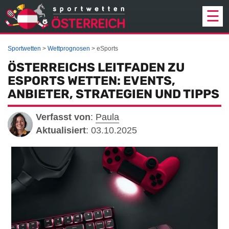
☰
SPORTWETTEN
Sportwetten
Wettprognosen
eSports
WETTANBIETER
ÖSTERREICHS LEITFADEN ZU
ESPORTS WETTEN: EVENTS,
PROGNOSEN
ANBIETER, STRATEGIEN UND TIPPS
BONUS
Verfasst von
:
Paula
EINZAHLUNG
Aktualisiert
:
03.10.2025
STRATEGIE
NEWS
ÜBER UNS