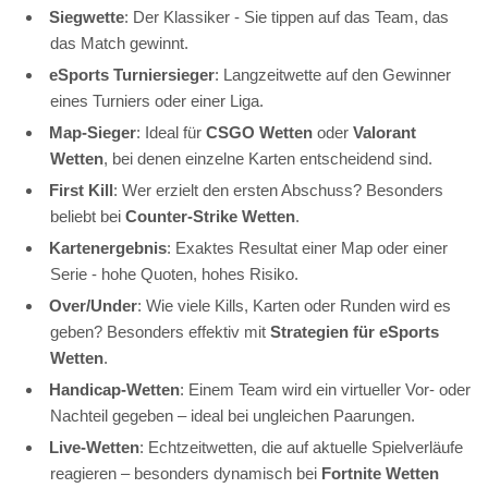
Siegwette
: Der Klassiker - Sie tippen auf das Team, das
das Match gewinnt.
eSports Turniersieger
: Langzeitwette auf den Gewinner
eines Turniers oder einer Liga.
Map-Sieger
: Ideal für
CSGO Wetten
oder
Valorant
Wetten
, bei denen einzelne Karten entscheidend sind.
First Kill
: Wer erzielt den ersten Abschuss? Besonders
beliebt bei
Counter-Strike Wetten
.
Kartenergebnis
: Exaktes Resultat einer Map oder einer
Serie - hohe Quoten, hohes Risiko.
Over/Under
: Wie viele Kills, Karten oder Runden wird es
geben? Besonders effektiv mit
Strategien für eSports
Wetten
.
Handicap-Wetten
: Einem Team wird ein virtueller Vor- oder
Nachteil gegeben – ideal bei ungleichen Paarungen.
Live-Wetten
: Echtzeitwetten, die auf aktuelle Spielverläufe
reagieren – besonders dynamisch bei
Fortnite Wetten