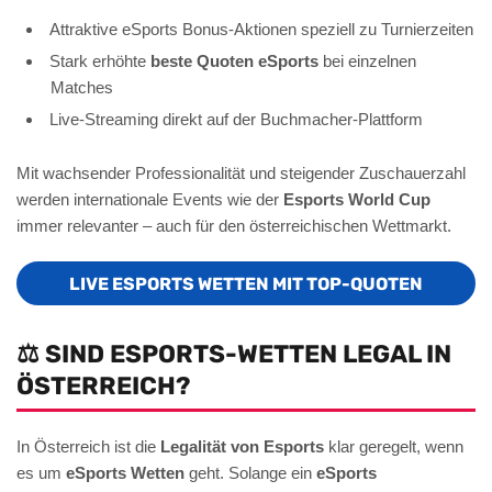
Attraktive eSports Bonus-Aktionen speziell zu Turnierzeiten
Stark erhöhte
beste Quoten eSports
bei einzelnen
Matches
Live-Streaming direkt auf der Buchmacher-Plattform
Mit wachsender Professionalität und steigender Zuschauerzahl
werden internationale Events wie der
Esports World Cup
immer relevanter – auch für den österreichischen Wettmarkt.
LIVE ESPORTS WETTEN MIT TOP-QUOTEN
⚖️ SIND ESPORTS-WETTEN LEGAL IN
ÖSTERREICH?
In Österreich ist die
Legalität von Esports
klar geregelt, wenn
es um
eSports Wetten
geht. Solange ein
eSports