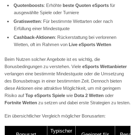
Quotenboosts
: Erhöhte
beste Quoten eSports
für
ausgewählte Spiele oder Turniere
Gratiswetten
: Für bestimmte Wettarten oder nach
Erfüllung einer Mindestquote
Cashback-Aktionen
: Rückerstattung bei verlorenen
Wetten, oft im Rahmen von
Live eSports Wetten
Beim Nutzen solcher Angebote ist es wichtig, die
Bonusbedingungen zu verstehen. Viele
eSports Wettanbieter
verlangen eine bestimmte Mindestquote oder die Umsetzung
des Bonusbetrags in einer bestimmten Zeit. Dennoch bieten
diese Aktionen eine attraktive Möglichkeit, um mit geringem
Risiko auf
Top eSports Spiele
wie
Dota 2 Wetten
oder
Fortnite Wetten
zu setzen und dabei erste Strategien zu testen.
Ein übersichtlicher Vergleich möglicher Bonusarten:
Typischer
Bonusart
Geeignet für
Besond