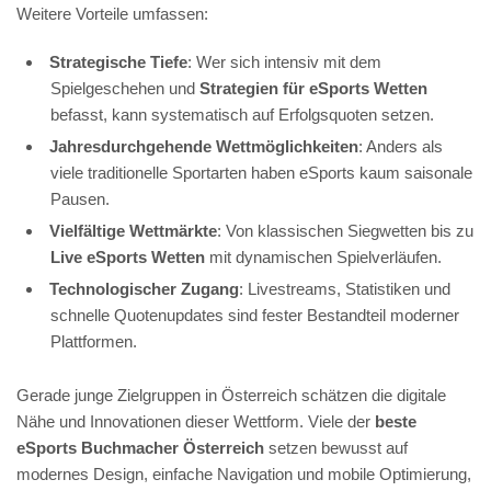
Weitere Vorteile umfassen:
Strategische Tiefe
: Wer sich intensiv mit dem
Spielgeschehen und
Strategien für eSports Wetten
befasst, kann systematisch auf Erfolgsquoten setzen.
Jahresdurchgehende Wettmöglichkeiten
: Anders als
viele traditionelle Sportarten haben eSports kaum saisonale
Pausen.
Vielfältige Wettmärkte
: Von klassischen Siegwetten bis zu
Live eSports Wetten
mit dynamischen Spielverläufen.
Technologischer Zugang
: Livestreams, Statistiken und
schnelle Quotenupdates sind fester Bestandteil moderner
Plattformen.
Gerade junge Zielgruppen in Österreich schätzen die digitale
Nähe und Innovationen dieser Wettform. Viele der
beste
eSports Buchmacher Österreich
setzen bewusst auf
modernes Design, einfache Navigation und mobile Optimierung,