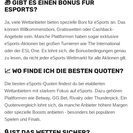
🎁 GIBT ES EINEN BONUS FÜR
ESPORTS?
Ja, viele Wettanbieter bieten spezielle Boni für eSports an. Das
können Willkommensboni, Gratiswetten oder Cashback-
Angebote sein. Manche Plattformen haben sogar exklusive
eSports-Aktionen bei großen Turnieren wie The International
oder der ESL One. Es lohnt sich, die Bonusbedingungen genau
zu lesen, da nicht jeder eSports-Wettmarkt für alle Aktionen gilt.
📈 WO FINDE ICH DIE BESTEN QUOTEN?
Die besten eSports-Quoten findest du bei etablierten
Wettanbietern mit starkem Fokus auf eSports. Dazu gehören
Plattformen wie Betway, GG.Bet, Rivalry oder Thunderpick. Ein
Quotenvergleich lohnt sich, da manche Anbieter höhere Margen
oder spezielle Boosts anbieten - besonders bei populären
Spielen und Finals.
🔒 IST DAS WETTEN SICHER?