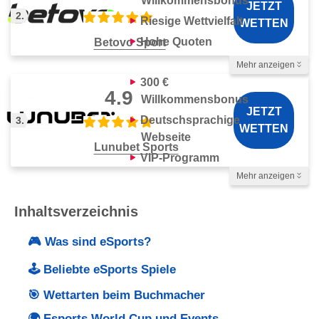
Willkommensbonus
1–3 Tage
JETZT
2.
Riesige Wettvielfalt
WETTEN
Hohe Quoten
Betovo Sport
Mehr anzeigen
Auszahlungsdauer
Zahlungsmethoden
300 €
4.9
Willkommensbonus
1–3 Tage
JETZT
Deutschsprachige
3.
WETTEN
Webseite
Lunubet Sports
VIP-Programm
Mehr anzeigen
Auszahlungsdauer
Zahlungsmethoden
Inhaltsverzeichnis
1–3 Tage
🎮 Was sind eSports?
🕹️ Beliebte eSports Spiele
🎯 Wettarten beim Buchmacher
🌍 Esports World Cup und Events