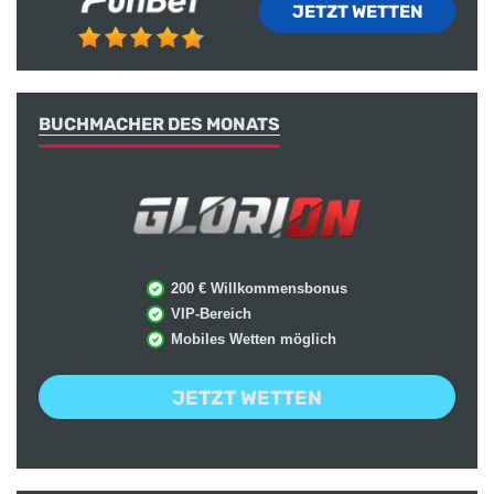
JETZT WETTEN
BUCHMACHER DES MONATS
200 € Willkommensbonus
VIP-Bereich
Mobiles Wetten möglich
JETZT WETTEN