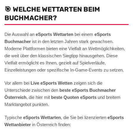
🎯 WELCHE WETTARTEN BEIM
BUCHMACHER?
Die Auswahl an
eSports Wettarten
bei einem
eSports
Buchmacher
ist in den letzten Jahren stark gewachsen.
Moderne Plattformen bieten eine Vielfalt an Wettmöglichkeiten,
die weit über den klassischen Siegtipp hinausgehen. Diese
Vielfalt ermöglicht es Ihnen, gezielt auf Spielverläufe,
Einzelleistungen oder spezifische In-Game-Events zu setzen.
Vor allem bei
Live eSports Wetten
zeigen sich die
Unterschiede zwischen den
beste eSports Buchmacher
Österreich
, die hier mit
beste Quoten eSports
und breitem
Marktangebot punkten.
Typische
eSports Wettarten
, die Sie bei lizenzierten
eSports
Wettanbieter
in Österreich finden: