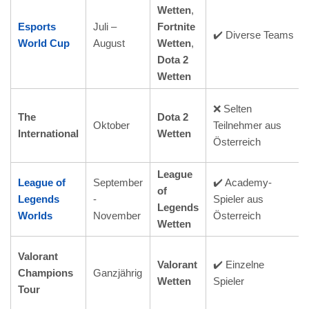
Wetten
,
Esports
Juli –
Fortnite
✔️ Diverse Teams
World Cup
August
Wetten
,
Dota 2
Wetten
❌ Selten
The
Dota 2
Oktober
Teilnehmer aus
International
Wetten
Österreich
League
League of
September
✔️ Academy-
of
Legends
-
Spieler aus
Legends
Worlds
November
Österreich
Wetten
Valorant
Valorant
✔️ Einzelne
Champions
Ganzjährig
Wetten
Spieler
Tour