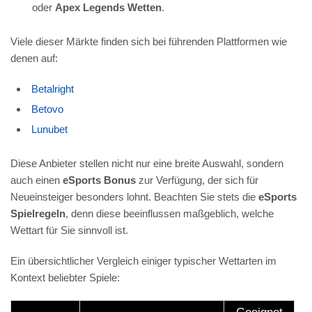
oder
Apex Legends Wetten
.
Viele dieser Märkte finden sich bei führenden Plattformen wie
denen auf:
Betalright
Betovo
Lunubet
Diese Anbieter stellen nicht nur eine breite Auswahl, sondern
auch einen
eSports Bonus
zur Verfügung, der sich für
Neueinsteiger besonders lohnt. Beachten Sie stets die
eSports
Spielregeln
, denn diese beeinflussen maßgeblich, welche
Wettart für Sie sinnvoll ist.
Ein übersichtlicher Vergleich einiger typischer Wettarten im
Kontext beliebter Spiele: