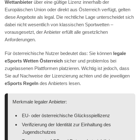
Wettanbieter
über eine gültige Lizenz innerhalb der
Europäischen Union oder direkt aus Österreich verfügt, gelten
diese Angebote als legal. Die rechtliche Lage unterscheidet sich
dabei nicht wesentlich von klassischen Sportwetten –
vorausgesetzt, der Anbieter erfüllt alle gesetzlichen
Anforderungen.
Für österreichische Nutzer bedeutet das: Sie können
legale
eSports Wetten Österreich
sicher und problemlos bei
zugelassenen Plattformen platzieren. Wichtig ist jedoch, dass
Sie auf Nachweise der Lizenzierung achten und die jeweiligen
eSports Regeln
des Anbieters lesen.
Merkmale legaler Anbieter:
EU- oder österreichische Glücksspiellizenz
Verifizierung der Identität zur Einhaltung des
Jugendschutzes