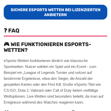
SICHERE ESPORTS WETTEN BEI LIZENZIERTEN
ANBIETERN
❓ FAQ
🎮 WIE FUNKTIONIEREN ESPORTS-
WETTEN?
eSports-Wetten funktionieren ähnlich wie klassische
Sportwetten. Nutzer wählen ein Spiel und ein Event - zum
Beispiel ein „League of Legends Turnier und setzen auf
bestimmte Ergebnisse, etwa den Sieger, die Anzahl der
gespielten Karten oder den First Kill. Große eSports-Titel wie
CS:GO, Dota 2, Valorant oder Call of Duty bieten vielfältige
Wettoptionen. Live-Wetten sind besonders beliebt, da man auf
Ereignisse während des Matches reagieren kann.