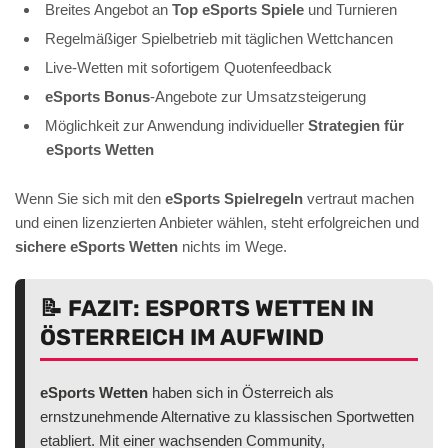
Breites Angebot an
Top eSports Spiele
und Turnieren
Regelmäßiger Spielbetrieb mit täglichen Wettchancen
Live-Wetten mit sofortigem Quotenfeedback
eSports Bonus
-Angebote zur Umsatzsteigerung
Möglichkeit zur Anwendung individueller
Strategien für
eSports Wetten
Wenn Sie sich mit den
eSports Spielregeln
vertraut machen
und einen lizenzierten Anbieter wählen, steht erfolgreichen und
sichere eSports Wetten
nichts im Wege.
📝 FAZIT: ESPORTS WETTEN IN
ÖSTERREICH IM AUFWIND
eSports Wetten
haben sich in Österreich als
ernstzunehmende Alternative zu klassischen Sportwetten
etabliert. Mit einer wachsenden Community,