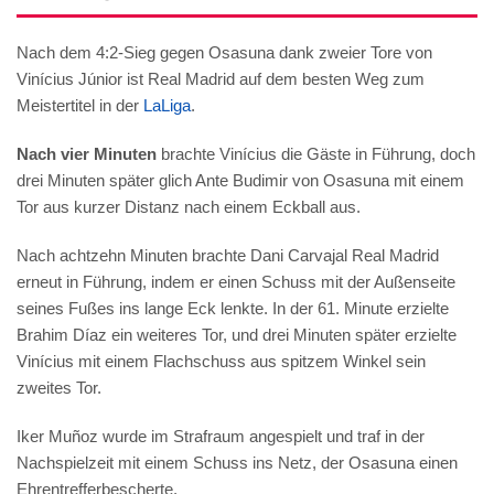
Nach dem 4:2-Sieg gegen Osasuna dank zweier Tore von
Vinícius Júnior ist Real Madrid auf dem besten Weg zum
Meistertitel in der
LaLiga
.
Nach vier Minuten
brachte Vinícius die Gäste in Führung, doch
drei Minuten später glich Ante Budimir von Osasuna mit einem
Tor aus kurzer Distanz nach einem Eckball aus.
Nach achtzehn Minuten brachte Dani Carvajal Real Madrid
erneut in Führung, indem er einen Schuss mit der Außenseite
seines Fußes ins lange Eck lenkte. In der 61. Minute erzielte
Brahim Díaz ein weiteres Tor, und drei Minuten später erzielte
Vinícius mit einem Flachschuss aus spitzem Winkel sein
zweites Tor.
Iker Muñoz wurde im Strafraum angespielt und traf in der
Nachspielzeit mit einem Schuss ins Netz, der Osasuna einen
Ehrentrefferbescherte.