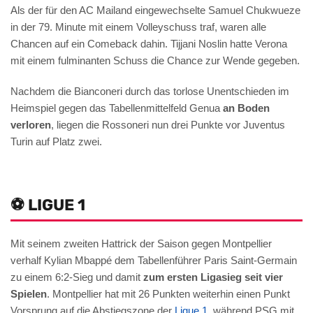
Als der für den AC Mailand eingewechselte Samuel Chukwueze
in der 79. Minute mit einem Volleyschuss traf, waren alle
Chancen auf ein Comeback dahin. Tijjani Noslin hatte Verona
mit einem fulminanten Schuss die Chance zur Wende gegeben.
Nachdem die Bianconeri durch das torlose Unentschieden im
Heimspiel gegen das Tabellenmittelfeld Genua
an Boden
verloren
, liegen die Rossoneri nun drei Punkte vor Juventus
Turin auf Platz zwei.
⚽ LIGUE 1
Mit seinem zweiten Hattrick der Saison gegen Montpellier
verhalf Kylian Mbappé dem Tabellenführer Paris Saint-Germain
zu einem 6:2-Sieg und damit
zum ersten Ligasieg seit vier
Spielen
. Montpellier hat mit 26 Punkten weiterhin einen Punkt
Vorsprung auf die Abstiegszone der
Ligue 1
, während PSG mit