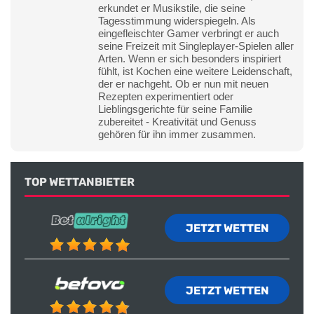
erkundet er Musikstile, die seine
Tagesstimmung widerspiegeln. Als
eingefleischter Gamer verbringt er auch
seine Freizeit mit Singleplayer-Spielen aller
Arten. Wenn er sich besonders inspiriert
fühlt, ist Kochen eine weitere Leidenschaft,
der er nachgeht. Ob er nun mit neuen
Rezepten experimentiert oder
Lieblingsgerichte für seine Familie
zubereitet - Kreativität und Genuss
gehören für ihn immer zusammen.
TOP WETTANBIETER
JETZT WETTEN
JETZT WETTEN