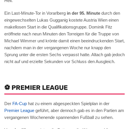
Heil.
Ein Last-Minute-Tor in Vorarlberg
in der 95. Minute
durch den
eingewechselten Lukas Gugganig kostete Austria Wien einen
makellosen Start in die Qualifikationsgruppe. Dominik Fitz
eröffnete nach neun Minuten den Torreigen für die Truppe von
Michael Wimmer und krönte damit einen beeindruckenden Start,
nachdem man in der vergangenen Woche nur knapp den
Sprung unter die ersten Sechs verpasst hatte. Altach gab jedoch
nicht auf und erzielte Sekunden vor Schluss den Ausgleich.
⚽ PREMIER LEAGUE
Der
FA-Cup
hat zu einem abgespeckten Spielplan in der
Premier League
geführt, aber dennoch gab es in den Partien am
vergangenen Wochenende spannenden Fußball zu sehen.