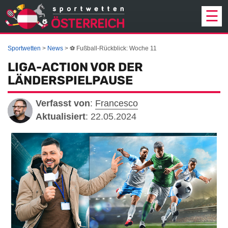
☰
SPORTWETTEN
Sportwetten
News
⚽ Fußball-Rückblick: Woche 11
WETTANBIETER
LIGA-ACTION VOR DER
LÄNDERSPIELPAUSE
PROGNOSEN
BONUS
Verfasst von
:
Francesco
Aktualisiert
:
22.05.2024
EINZAHLUNG
STRATEGIE
NEWS
ÜBER UNS