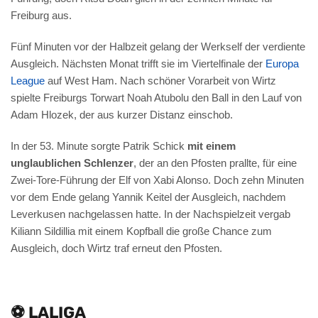
Freiburg aus.
Fünf Minuten vor der Halbzeit gelang der Werkself der verdiente
Ausgleich. Nächsten Monat trifft sie im Viertelfinale der
Europa
League
auf West Ham. Nach schöner Vorarbeit von Wirtz
spielte Freiburgs Torwart Noah Atubolu den Ball in den Lauf von
Adam Hlozek, der aus kurzer Distanz einschob.
In der 53. Minute sorgte Patrik Schick
mit einem
unglaublichen Schlenzer
, der an den Pfosten prallte, für eine
Zwei-Tore-Führung der Elf von Xabi Alonso. Doch zehn Minuten
vor dem Ende gelang Yannik Keitel der Ausgleich, nachdem
Leverkusen nachgelassen hatte. In der Nachspielzeit vergab
Kiliann Sildillia mit einem Kopfball die große Chance zum
Ausgleich, doch Wirtz traf erneut den Pfosten.
⚽ LALIGA