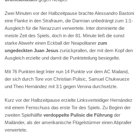
Zwei Minuten vor der Halbzeitpause brachte Alessandro Bastoni
eine Flanke in den Strafraum, die Darmian unbedrängt zum 1:1-
Ausgleich für die Nerazzurri verwertete. Inter dominierte die
meiste Zeit des Spiels, doch in der 81. Minute ließ die sonst
starke Abwehr einen Eckball der Neapolitaner
zum
ungedeckten Juan Jesus
zurückprallen, der mit dem Kopf den
Ausgleich erzielte und damit die Punkteteilung besiegelte.
Mit 76 Punkten liegt Inter nun 14 Punkte vor dem AC Mailand,
der sich durch Tore von Christian Pulisic, Samuel Chukwueze
und Theo Hernández mit 3:1 gegen Verona durchsetzte.
Kurz vor der Halbzeitpause erzielte Linksverteidiger Hernández
mit einem Fernschuss das erste Tor des Spiels. Zu Beginn der
zweiten Spielhälfte
verdoppelte Pulisic die Führung
der
Mailänder, als der amerikanische Flügelstürmer einen Abpraller
verwertete.