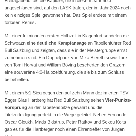
Freitagabend, als die Rapidler, die in diesem Jahr noch
ungeschlagen sind, auf den LASK trafen, der im Jahr 2024 noch
kein einziges Spiel gewonnen hat. Das Spiel endete mit einem
torlosen Remis.
Mit einer fulminanten ersten Halbzeit in Klagenfurt sendeten die
Schwoazn
eine deutliche Kampfansage
an Tabellenführer Red
Bull Salzburg und zeigten, dass sie in der Meistergruppe ernst
zu nehmen sind. Ein Doppelpack von Mika Biereth sowie Tore
von Tomi Horvat und William Böving bescherten den Grazern
eine souveräne 4:0-Halbzeitführung, die sie bis zum Schluss
beibehielten.
Mit einem 5:1-Sieg gegen den auf zehn Mann dezimierten TSV
Egger Glas Hartberg hat Red Bull Salzburg seinen
Vier-Punkte-
Vorsprung
an der Tabellenspitze gewahrt und die
Titelverteidigung perfekt in die Wege geleitet. Neben Fernando,
Oscar Gloukh, Mads Bidstrup, Petar Ratkov und Sekou Koita
gab es für die Hartberger noch einen Ehrentreffer von Jürgen