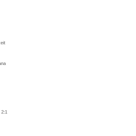
eit
ana
 2:1