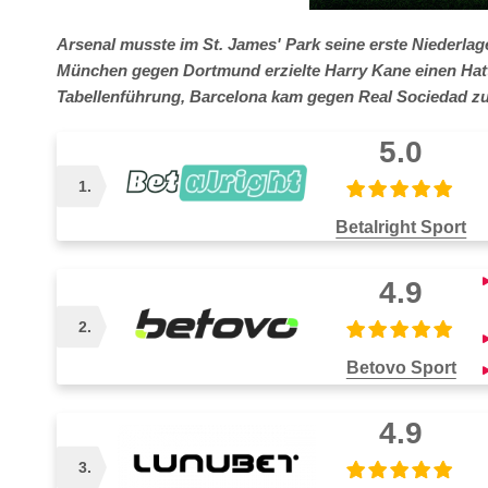
Arsenal musste im St. James' Park seine erste Niederla
München gegen Dortmund erzielte Harry Kane einen Hattr
Tabellenführung, Barcelona kam gegen Real Sociedad zu 
5.0
1.
Betalright Sport
Auszahlungsdauer
Zah
4.9
1–3 Tage
2.
Betovo Sport
Auszahlungsdauer
Zah
4.9
1–3 Tage
3.