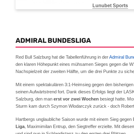
Lunubet Sports
Auszahlungsdauer
Zah
1–3 Tage
ADMIRAL BUNDESLIGA
Red Bull Salzburg hat die Tabellenführung in der
Admiral Bun
den klaren Höhepunkt eines mühsamen Sieges gegen die WSG Ti
Nachspielzeit der zweiten Hälfte, um die drei Punkte zu sic
Mit einem spektakulären 3:1-Heimsieg gegen den bisherigen 
seinen Aufwärtstrend fort. Dank dieses Erfolgs liegt der LAS
Salzburg, den man
erst vor zwei Wochen
besiegt hatte. Mos
Sturm kam durch Szymon Wlodarczyk zurück - doch Robert Zul
Hartbergs unglaubliche Saison wurde mit einem Sieg gegen B
Liga
, Maximimilan Entrup, den Siegtreffer erzielte. Mit dies
und sind nun in Schlagdistanz zu den ersten drei Plätzen.