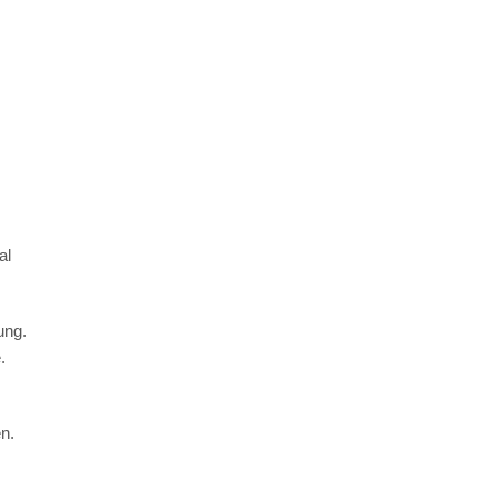
al
ung.
.
en.