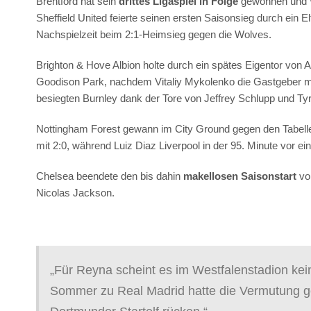
Brentford hat sein
drittes Ligaspiel in Folge
gewonnen und W
Sheffield United feierte seinen ersten Saisonsieg durch ein
Nachspielzeit beim 2:1-Heimsieg gegen die Wolves.
Brighton & Hove Albion holte durch ein spätes Eigentor von
Goodison Park, nachdem Vitaliy Mykolenko die Gastgeber mi
besiegten Burnley dank der Tore von Jeffrey Schlupp und Tyri
Nottingham Forest gewann im City Ground gegen den Tabellen
mit 2:0, während Luiz Diaz Liverpool in der 95. Minute vor ei
Chelsea beendete den bis dahin
makellosen Saisonstart
von
Nicolas Jackson.
„Für Reyna scheint es im Westfalenstadion ke
Sommer zu Real Madrid hatte die Vermutung gen