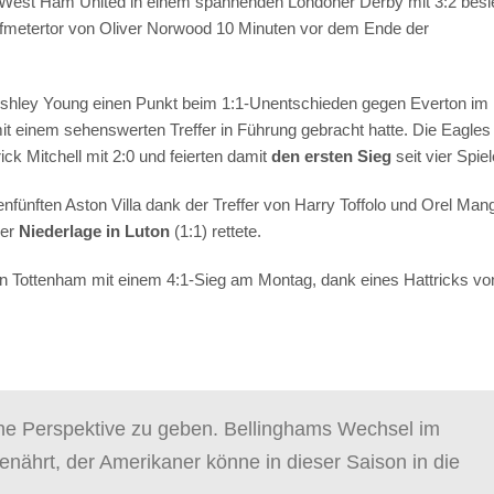
est Ham United in einem spannenden Londoner Derby mit 3:2 besie
 Elfmetertor von Oliver Norwood 10 Minuten vor dem Ende der
 Ashley Young einen Punkt beim 1:1-Unentschieden gegen Everton im
t einem sehenswerten Treffer in Führung gebracht hatte. Die Eagles
ck Mitchell mit 2:0 und feierten damit
den ersten Sieg
seit vier Spiel
fünften Aston Villa dank der Treffer von Harry Toffolo und Orel Man
ner
Niederlage in Luton
(1:1) rettete.
 Tottenham mit einem 4:1-Sieg am Montag, dank eines Hattricks vo
ine Perspektive zu geben. Bellinghams Wechsel im
ährt, der Amerikaner könne in dieser Saison in die