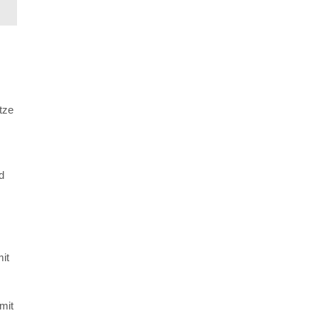
tze
d
it
mit