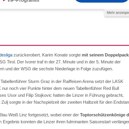
VIP-Programm
Mehr anzeige
lungsmethoden
desliga
zurückerobert. Karim Konate sorgte
mit seinem Doppelpack
rol. Der Ivorer traf in der 27. Minute und in der 5. Minute der
hern und der WSG die sechste Niederlage in Folge zuzufügen.
Tabellenführer Sturm Graz in der Raiffeisen Arena setzt der LASK
K nur noch vier Punkte hinter dem neuen Tabellenführer Red Bull
es Usor und Filip Stojkovic hatten die Linzer in Führung gebracht,
j sorgte in der Nachspielzeit der zweiten Halbzeit für den Endstan
lau Weiß Linz fortgesetzt, wobei einer der
Toptorschützenkönige d
em Ergebnis konnten die Linzer ihren fulminanten Saisonstart verlänge