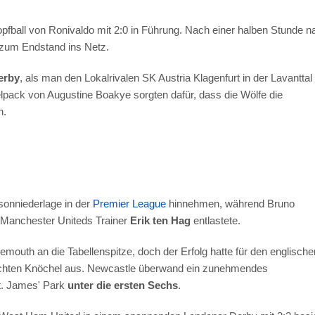
Kopfball von Ronivaldo mit 2:0 in Führung. Nach einer halben Stunde 
n zum Endstand ins Netz.
erby
, als man den Lokalrivalen SK Austria Klagenfurt in der Lavanttal
lpack von Augustine Boakye sorgten dafür, dass die Wölfe die
n.
onniederlage in der
Premier League
hinnehmen, während Bruno
m Manchester Uniteds Trainer
Erik ten Hag
entlastete.
mouth an die Tabellenspitze, doch der Erfolg hatte für den englische
tauchten Knöchel aus. Newcastle überwand ein zunehmendes
St. James' Park
unter die ersten Sechs
.