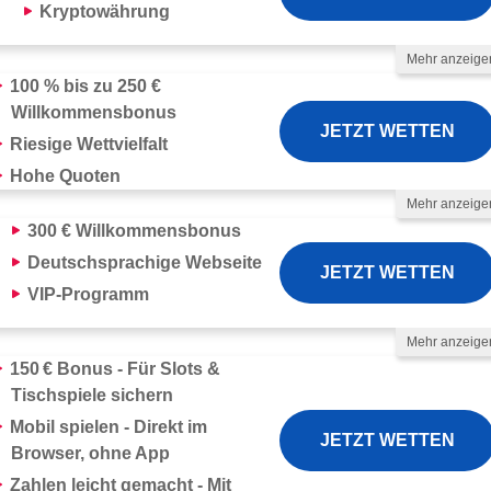
Kryptowährung
Mehr anzeige
lungsmethoden
100 % bis zu 250 €
Willkommensbonus
JETZT WETTEN
Riesige Wettvielfalt
Hohe Quoten
Mehr anzeige
lungsmethoden
300 €
Willkommensbonus
Deutschsprachige
Webseite
JETZT WETTEN
VIP-Programm
Mehr anzeige
lungsmethoden
150 € Bonus - Für Slots &
Tischspiele sichern
Mobil spielen - Direkt im
JETZT WETTEN
Browser, ohne App
Zahlen leicht gemacht - Mit