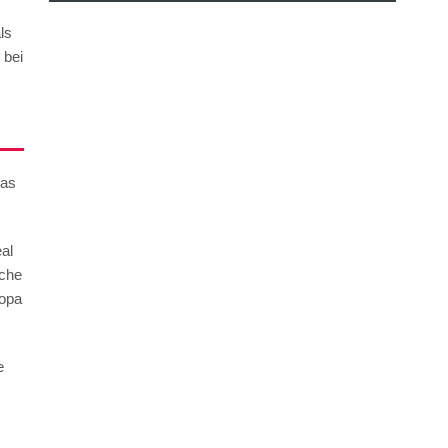
ls
 bei
was
eal
lche
ropa
e