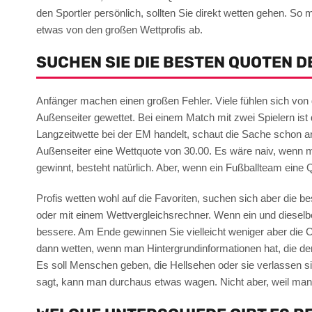
den Sportler persönlich, sollten Sie direkt wetten gehen. So
etwas von den großen Wettprofis ab.
SUCHEN SIE DIE BESTEN QUOTEN D
Anfänger machen einen großen Fehler. Viele fühlen sich vo
Außenseiter gewettet. Bei einem Match mit zwei Spielern ist
Langzeitwette bei der EM handelt, schaut die Sache schon a
Außenseiter eine Wettquote von 30.00. Es wäre naiv, wenn m
gewinnt, besteht natürlich. Aber, wenn ein Fußballteam eine 
Profis wetten wohl auf die Favoriten, suchen sich aber die b
oder mit einem Wettvergleichsrechner. Wenn ein und dieselbe
bessere. Am Ende gewinnen Sie vielleicht weniger aber die C
dann wetten, wenn man Hintergrundinformationen hat, die d
Es soll Menschen geben, die Hellsehen oder sie verlassen s
sagt, kann man durchaus etwas wagen. Nicht aber, weil man d