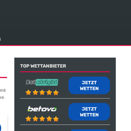
S
TOP WETTANBIETER
JETZT
WETTEN
mit
hre
JETZT
WETTEN