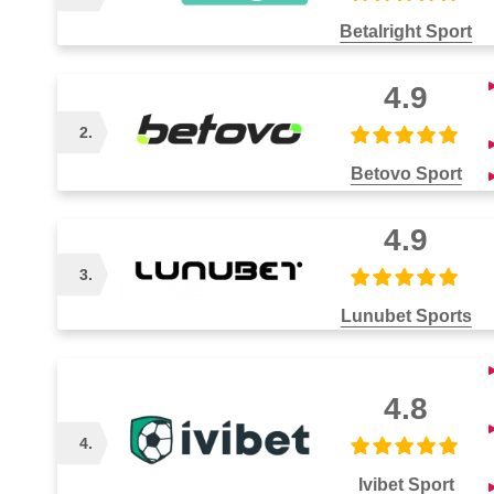
Betalright Sport
Auszahlungsdauer
Zah
4.9
1–3 Tage
2.
Betovo Sport
Auszahlungsdauer
Zah
4.9
1–3 Tage
3.
Lunubet Sports
Auszahlungsdauer
Zah
1–3 Tage
4.8
4.
Ivibet Sport