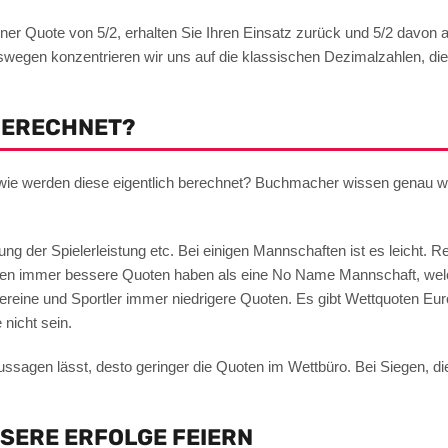
er Quote von 5/2, erhalten Sie Ihren Einsatz zurück und 5/2 davon a
egen konzentrieren wir uns auf die klassischen Dezimalzahlen, die
BERECHNET?
 wie werden diese eigentlich berechnet? Buchmacher wissen genau 
ng der Spielerleistung etc. Bei einigen Mannschaften ist es leicht. R
rden immer bessere Quoten haben als eine No Name Mannschaft, we
nvereine und Sportler immer niedrigere Quoten. Es gibt Wettquoten Eu
nicht sein.
ussagen lässt, desto geringer die Quoten im Wettbüro. Bei Siegen, di
SSERE ERFOLGE FEIERN