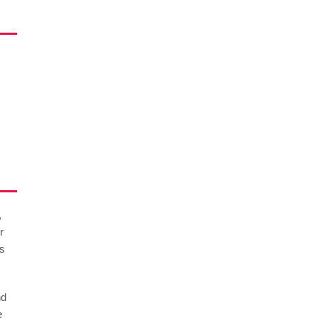
,
r
Es
nd
e