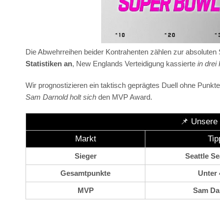
Die Abwehrreihen beider Kontrahenten zählen zur absoluten S
Statistiken an
, New Englands Verteidigung kassierte
in drei
Wir prognostizieren ein taktisch geprägtes Duell ohne Punkt
Sam Darnold holt sich
den MVP Award.
📌 Unsere
Markt
Tip
Sieger
Seattle S
Gesamtpunkte
Unter 
MVP
Sam Da