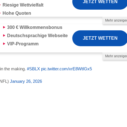
JETZT WETTEN
Riesige Wettvielfalt
Hohe Quoten
Mehr anzeige
lungsmethoden
300 €
Willkommensbonus
Deutschsprachige
Webseite
JETZT WETTEN
VIP-Programm
Mehr anzeige
lungsmethoden
in the making.
#SBLX
pic.twitter.com/xrE8WtIGx5
NFL)
January 26, 2026