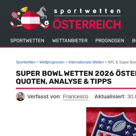
SPORTWETTEN
WETTANBIETER
PROGNOSEN
B
Sportwetten
Wettprognosen
Internationale Wetten
NFL & Super Bo
SUPER BOWL WETTEN 2026 ÖSTE
QUOTEN, ANALYSE & TIPPS
Verfasst von
:
Francesco
Aktualisiert
:
30.