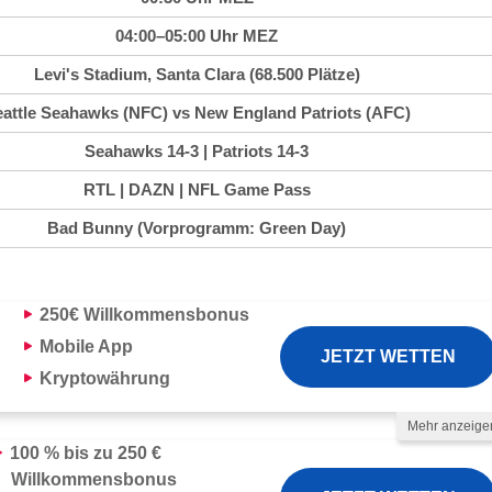
04:00–05:00 Uhr MEZ
Levi's Stadium, Santa Clara (68.500 Plätze)
attle Seahawks (NFC) vs New England Patriots (AFC)
Seahawks 14-3 | Patriots 14-3
RTL | DAZN | NFL Game Pass
Bad Bunny (Vorprogramm: Green Day)
250€
Willkommensbonus
Mobile App
JETZT WETTEN
Kryptowährung
Mehr anzeige
lungsmethoden
100 % bis zu 250 €
Willkommensbonus