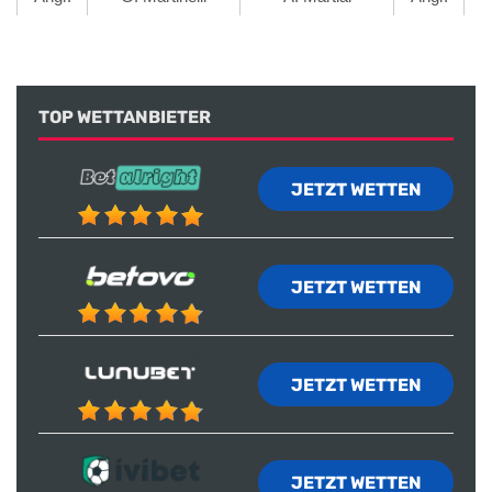
TOP WETTANBIETER
JETZT WETTEN
JETZT WETTEN
JETZT WETTEN
JETZT WETTEN