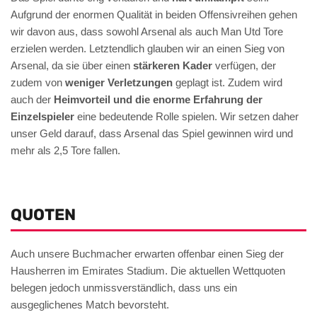
Aufgrund der enormen Qualität in beiden Offensivreihen gehen
wir davon aus, dass sowohl Arsenal als auch Man Utd Tore
erzielen werden. Letztendlich glauben wir an einen Sieg von
Arsenal, da sie über einen
stärkeren Kader
verfügen, der
zudem von
weniger Verletzungen
geplagt ist. Zudem wird
auch der
Heimvorteil und die enorme Erfahrung der
Einzelspieler
eine bedeutende Rolle spielen. Wir setzen daher
unser Geld darauf, dass Arsenal das Spiel gewinnen wird und
mehr als 2,5 Tore fallen.
QUOTEN
Auch unsere Buchmacher erwarten offenbar einen Sieg der
Hausherren im Emirates Stadium. Die aktuellen Wettquoten
belegen jedoch unmissverständlich, dass uns ein
ausgeglichenes Match bevorsteht.