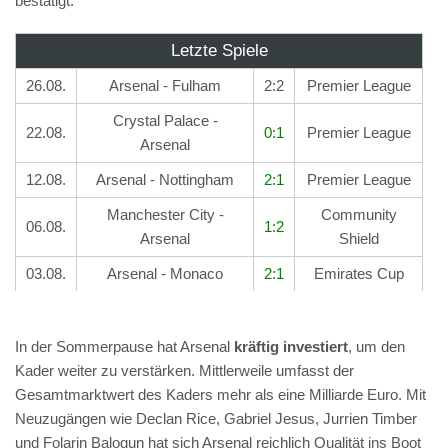
bestätigt.
Letzte Spiele
26.08.
Arsenal - Fulham
2:2
Premier League
Crystal Palace -
22.08.
0:1
Premier League
Arsenal
12.08.
Arsenal - Nottingham
2:1
Premier League
Manchester City -
Community
06.08.
1:2
Arsenal
Shield
03.08.
Arsenal - Monaco
2:1
Emirates Cup
In der Sommerpause hat Arsenal
kräftig investiert
, um den
Kader weiter zu verstärken. Mittlerweile umfasst der
Gesamtmarktwert des Kaders mehr als eine Milliarde Euro. Mit
Neuzugängen wie Declan Rice, Gabriel Jesus, Jurrien Timber
und Folarin Balogun hat sich Arsenal reichlich Qualität ins Boot