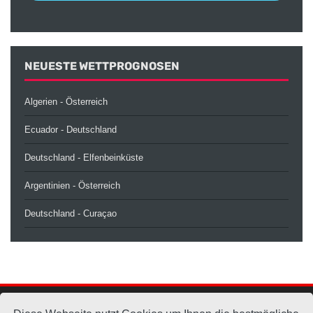
NEUESTE WETTPROGNOSEN
Algerien - Österreich
Ecuador - Deutschland
Deutschland - Elfenbeinküste
Argentinien - Österreich
Deutschland - Curaçao
Copyright © 2026
www.sportwettenoesterreich.at
All Rights Reserved.