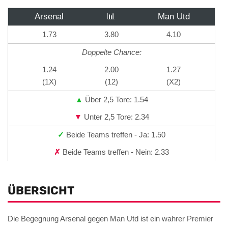
Arsenal
📊
Man Utd
1.73
3.80
4.10
Doppelte Chance:
1.24
2.00
1.27
(1X)
(12)
(X2)
▲
Über 2,5 Tore: 1.54
▼
Unter 2,5 Tore: 2.34
✓
Beide Teams treffen - Ja: 1.50
✗
Beide Teams treffen - Nein: 2.33
ÜBERSICHT
Die Begegnung Arsenal gegen Man Utd ist ein wahrer Premier