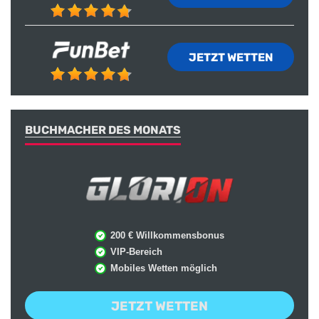
JETZT WETTEN
BUCHMACHER DES MONATS
200 € Willkommensbonus
VIP-Bereich
Mobiles Wetten möglich
JETZT WETTEN