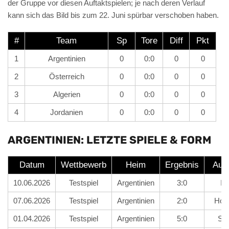
der Gruppe vor diesen Auftaktspielen; je nach deren Verlauf
kann sich das Bild bis zum 22. Juni spürbar verschoben haben.
#
Team
Sp
Tore
Diff
Pkt
1
Argentinien
0
0:0
0
0
2
Österreich
0
0:0
0
0
3
Algerien
0
0:0
0
0
4
Jordanien
0
0:0
0
0
ARGENTINIEN: LETZTE SPIELE & FORM
Datum
Wettbewerb
Heim
Ergebnis
Aus
10.06.2026
Testspiel
Argentinien
3:0
Is
07.06.2026
Testspiel
Argentinien
2:0
Hon
01.04.2026
Testspiel
Argentinien
5:0
Sa