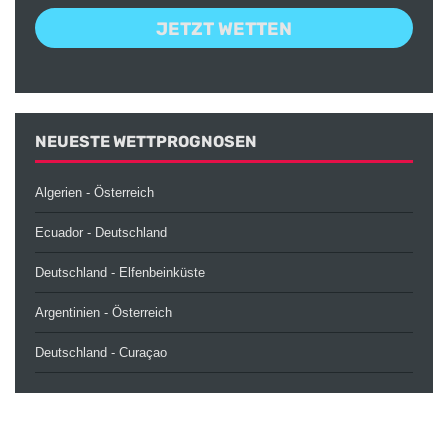
JETZT WETTEN
NEUESTE WETTPROGNOSEN
Algerien - Österreich
Ecuador - Deutschland
Deutschland - Elfenbeinküste
Argentinien - Österreich
Deutschland - Curaçao