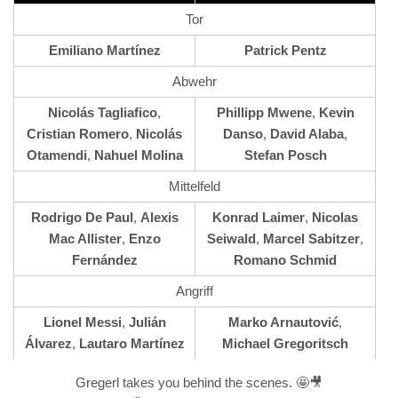
Tor
Emiliano Martínez
Patrick Pentz
Abwehr
Nicolás Tagliafico
,
Phillipp Mwene
,
Kevin
Cristian Romero
,
Nicolás
Danso
,
David Alaba
,
Otamendi
,
Nahuel Molina
Stefan Posch
Mittelfeld
Rodrigo De Paul
,
Alexis
Konrad Laimer
,
Nicolas
Mac Allister
,
Enzo
Seiwald
,
Marcel Sabitzer
,
Fernández
Romano Schmid
Angriff
Lionel Messi
,
Julián
Marko Arnautović
,
Álvarez
,
Lautaro Martínez
Michael Gregoritsch
Gregerl takes you behind the scenes. 🤩🎥