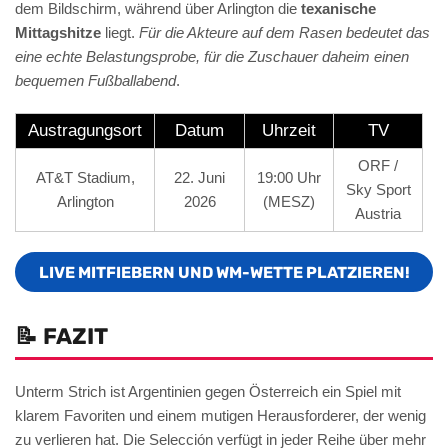
dem Bildschirm, während über Arlington die
texanische
Mittagshitze
liegt.
Für die Akteure auf dem Rasen bedeutet das
eine echte Belastungsprobe, für die Zuschauer daheim einen
bequemen Fußballabend
.
Austragungsort
Datum
Uhrzeit
TV
ORF /
AT&T Stadium,
22. Juni
19:00 Uhr
Sky Sport
Arlington
2026
(MESZ)
Austria
LIVE MITFIEBERN UND WM-WETTE PLATZIEREN!
📝 FAZIT
Unterm Strich ist Argentinien gegen Österreich ein Spiel mit
klarem Favoriten und einem mutigen Herausforderer, der wenig
zu verlieren hat. Die Selección verfügt in jeder Reihe über mehr