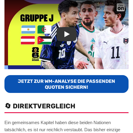
Play
JETZT ZUR WM-ANALYSE DIE PASSENDEN
QUOTEN SICHERN!
🔄 DIREKTVERGLEICH
Ein gemeinsames Kapitel haben diese beiden Nationen
tatsächlich, es ist nur reichlich verstaubt. Das bisher einzige