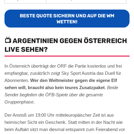
BESTE QUOTE SICHERN UND AUF DIE WM
WETTEN!
📺 ARGENTINIEN GEGEN ÖSTERREICH
LIVE SEHEN?
In Österreich überträgt der ORF die Partie kostenlos und frei
empfangbar, zusätzlich zeigt Sky Sport Austria das Duell für
Abonnenten.
Wer den Weltmeister gegen die eigene Elf
sehen will, braucht also kein teures Zusatzpaket
.
Beide
Sender begleiten die ÖFB-Spiele über die gesamte
Gruppenphase
.
Der Anstoß um 19:00 Uhr mitteleuropäischer Zeit ist aus
heimischer Sicht ein Geschenk. Statt mitten in der Nacht wie
beim Auftakt sitzt man diesmal entspannt zum Feierabend vor