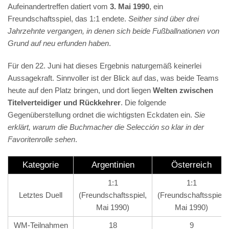
Aufeinandertreffen datiert vom
3. Mai 1990
, ein
Freundschaftsspiel, das 1:1 endete.
Seither sind über drei
Jahrzehnte vergangen, in denen sich beide Fußballnationen von
Grund auf neu erfunden haben
.
Für den 22. Juni hat dieses Ergebnis naturgemäß keinerlei
Aussagekraft. Sinnvoller ist der Blick auf das, was beide Teams
heute auf den Platz bringen, und dort liegen
Welten zwischen
Titelverteidiger und Rückkehrer
. Die folgende
Gegenüberstellung ordnet die wichtigsten Eckdaten ein.
Sie
erklärt, warum die Buchmacher die Selección so klar in der
Favoritenrolle sehen
.
Kategorie
Argentinien
Österreich
1:1
1:1
Letztes Duell
(Freundschaftsspiel,
(Freundschaftsspiel,
Mai 1990)
Mai 1990)
WM-Teilnahmen
18
9