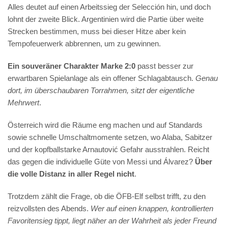
Alles deutet auf einen Arbeitssieg der Selección hin, und doch
lohnt der zweite Blick. Argentinien wird die Partie über weite
Strecken bestimmen, muss bei dieser Hitze aber kein
Tempofeuerwerk abbrennen, um zu gewinnen.
Ein souveräner Charakter Marke 2:0
passt besser zur
erwartbaren Spielanlage als ein offener Schlagabtausch.
Genau
dort, im überschaubaren Torrahmen, sitzt der eigentliche
Mehrwert
.
Österreich wird die Räume eng machen und auf Standards
sowie schnelle Umschaltmomente setzen, wo Alaba, Sabitzer
und der kopfballstarke Arnautović Gefahr ausstrahlen. Reicht
das gegen die individuelle Güte von Messi und Álvarez?
Über
die volle Distanz in aller Regel nicht
.
Trotzdem zählt die Frage, ob die ÖFB-Elf selbst trifft, zu den
reizvollsten des Abends.
Wer auf einen knappen, kontrollierten
Favoritensieg tippt, liegt näher an der Wahrheit als jeder Freund