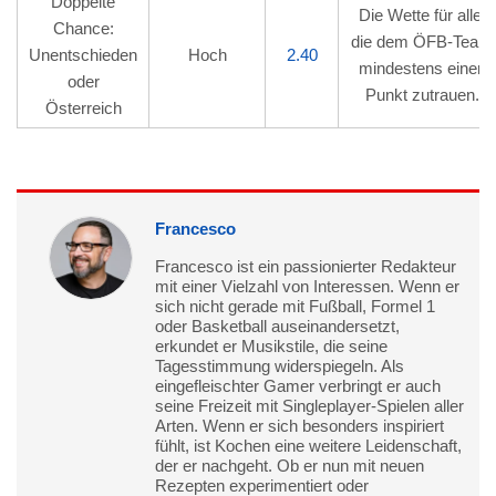
Doppelte
Die Wette für alle,
Chance:
die dem ÖFB-Team
Unentschieden
Hoch
2.40
mindestens einen
oder
Punkt zutrauen.
Österreich
Francesco
Francesco ist ein passionierter Redakteur
mit einer Vielzahl von Interessen. Wenn er
sich nicht gerade mit Fußball, Formel 1
oder Basketball auseinandersetzt,
erkundet er Musikstile, die seine
Tagesstimmung widerspiegeln. Als
eingefleischter Gamer verbringt er auch
seine Freizeit mit Singleplayer-Spielen aller
Arten. Wenn er sich besonders inspiriert
fühlt, ist Kochen eine weitere Leidenschaft,
der er nachgeht. Ob er nun mit neuen
Rezepten experimentiert oder