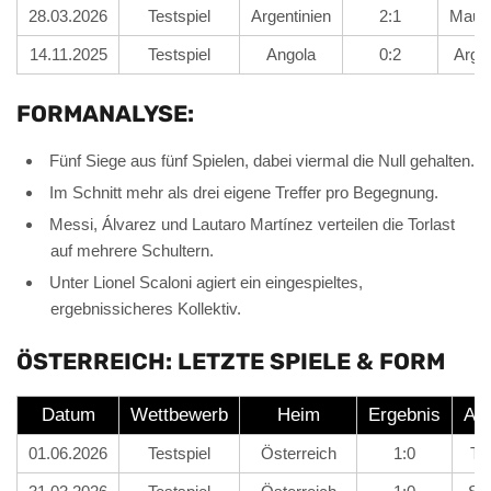
28.03.2026
Testspiel
Argentinien
2:1
Maure
14.11.2025
Testspiel
Angola
0:2
Argen
FORMANALYSE:
Fünf Siege aus fünf Spielen, dabei viermal die Null gehalten.
Im Schnitt mehr als drei eigene Treffer pro Begegnung.
Messi, Álvarez und Lautaro Martínez verteilen die Torlast
auf mehrere Schultern.
Unter Lionel Scaloni agiert ein eingespieltes,
ergebnissicheres Kollektiv.
ÖSTERREICH: LETZTE SPIELE & FORM
Datum
Wettbewerb
Heim
Ergebnis
Au
01.06.2026
Testspiel
Österreich
1:0
Tu