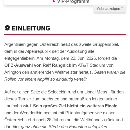
VIP-Programm
Mehr anzeigen
Auszahlungsdauer
Zahlungsmethoden
1–3 Tage
⚽ EINLEITUNG
Argentinien gegen Österreich heißt das zweite Gruppenspiel,
dem in der Alpenrepublik seit der Auslosung alle
entgegenfiebern. Am Montag, dem 22. Juni 2026, fordert die
ÖFB-Auswahl von Ralf Rangnick
im AT&T Stadium von
Arlington den amtierenden Weltmeister heraus.
Selten waren die
Rollen vor einem Anpfiff so eindeutig verteilt
.
Auf der einen Seite die Selección rund um Lionel Messi, für den
dieses Turnier zum sechsten und mutmaßlich letzten seiner
Laufbahn wird.
Sein großes Ziel bleibt ein weiteres Finale
,
und der Weg dorthin beginnt mit Pflichtaufgaben wie dieser.
Österreich kehrt nach 28 Jahren auf die Weltbühne zurück und
darf hier
ganz ohne die Bürde des Favoriten aufspielen
.