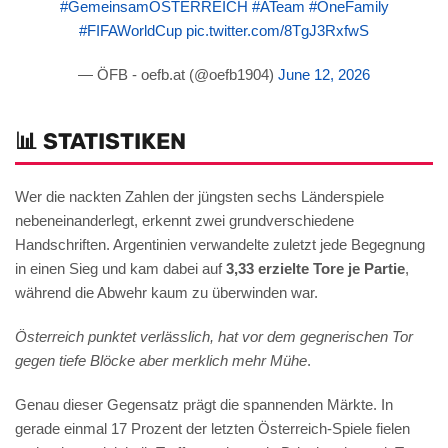
#GemeinsamÖSTERREICH
#ATeam
#OneFamily
#FIFAWorldCup
pic.twitter.com/8TgJ3RxfwS
— ÖFB - oefb.at (@oefb1904)
June 12, 2026
📊 STATISTIKEN
Wer die nackten Zahlen der jüngsten sechs Länderspiele
nebeneinanderlegt, erkennt zwei grundverschiedene
Handschriften. Argentinien verwandelte zuletzt jede Begegnung
in einen Sieg und kam dabei auf
3,33 erzielte Tore je Partie
,
während die Abwehr kaum zu überwinden war.
Österreich punktet verlässlich, hat vor dem gegnerischen Tor
gegen tiefe Blöcke aber merklich mehr Mühe
.
Genau dieser Gegensatz prägt die spannenden Märkte. In
gerade einmal 17 Prozent der letzten Österreich-Spiele fielen