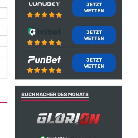
JETZT
WETTEN
JETZT
WETTEN
JETZT
WETTEN
BUCHMACHER DES MONATS