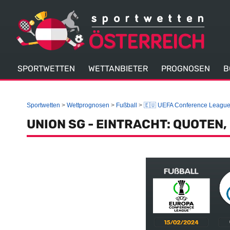
SPORTWETTEN
WETTANBIETER
PROGNOSEN
B
Sportwetten
Wettprognosen
Fußball
🇪🇺 UEFA Conference Leagu
UNION SG - EINTRACHT: QUOTEN