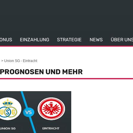
ONUS
EINZAHLUNG
STRATEGIE
NEWS
ÜBER UN
e
Union SG - Eintracht
, PROGNOSEN UND MEHR