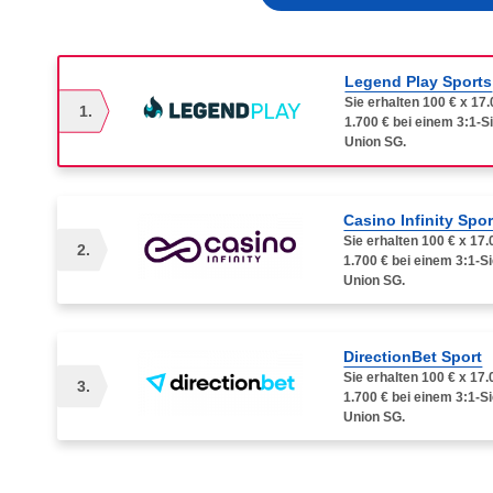
Legend Play Sports
Sie erhalten 100 € x 17.
1.
1.700 € bei einem 3:1-Si
Union SG.
Vorteile
Aus
Casino Infinity Spor
250 €
Willkommensbonus
1
Sie erhalten 100 € x 17.
2.
Deutsche Webseite
1.700 € bei einem 3:1-Si
Union SG.
Krypto-Zahlungen möglich
Vorteile
Aus
DirectionBet Sport
200 €
Willkommensbonus
1
Sie erhalten 100 € x 17.
3.
Fantastisches Sport-Sortiment
1.700 € bei einem 3:1-Si
Union SG.
Sehr schnelle Auszahlungen
Vorteile
Aus