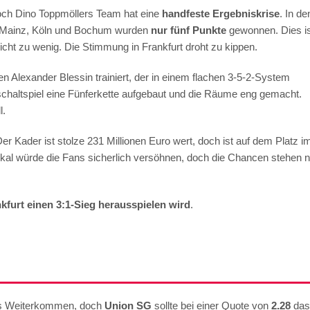
 doch Dino Toppmöllers Team hat eine
handfeste Ergebniskrise
. In de
t, Mainz, Köln und Bochum wurden
nur fünf Punkte
gewonnen. Dies is
icht zu wenig. Die Stimmung in Frankfurt droht zu kippen.
 Alexander Blessin trainiert, der in einem flachen 3-5-2-System
schaltspiel eine Fünferkette aufgebaut und die Räume eng gemacht.
l.
Der Kader ist stolze 231 Millionen Euro wert, doch ist auf dem Platz i
kal würde die Fans sicherlich versöhnen, doch die Chancen stehen n
furt einen 3:1-Sieg herausspielen wird
.
 das Weiterkommen, doch
Union SG
sollte bei einer Quote von
2.28
das