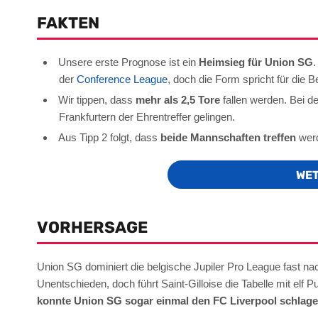
100 €
Willkommensbonus
1
FAKTEN
Mobile praktische App
Kryptowährungen und Apple
Pay
Unsere erste Prognose ist ein
Heimsieg für Union SG
.
der
Conference League
, doch die Form spricht für die Be
Wir tippen, dass
mehr als 2,5 Tore
fallen werden. Bei d
Frankfurtern der Ehrentreffer gelingen.
Aus Tipp 2 folgt, dass
beide Mannschaften treffen
werd
WET
VORHERSAGE
Union SG dominiert die belgische Jupiler Pro League fast 
Unentschieden, doch führt Saint-Gilloise die Tabelle mit el
konnte Union SG sogar einmal den FC Liverpool schlag