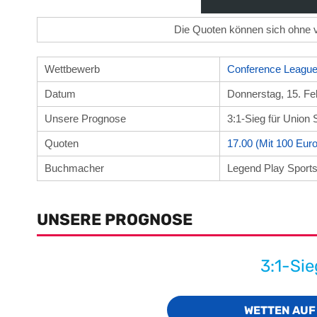
Die Quoten können sich ohne v
Wettbewerb
Conference Leagu
Datum
Donnerstag, 15. Fe
Unsere Prognose
3:1-Sieg für Union
Quoten
17.00 (Mit 100 Eur
Buchmacher
Legend Play Sport
UNSERE PROGNOSE
3:1-Sie
WETTEN AUF