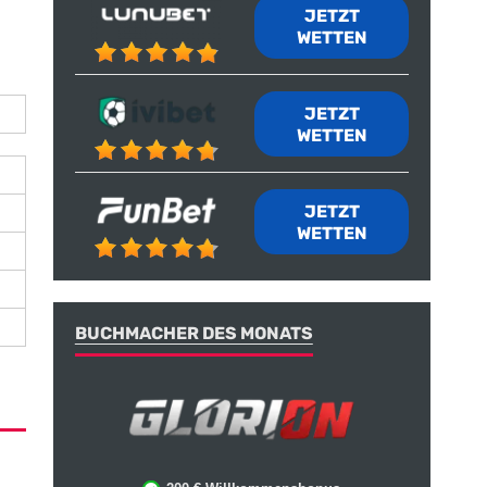
JETZT
WETTEN
JETZT
WETTEN
JETZT
WETTEN
BUCHMACHER DES MONATS