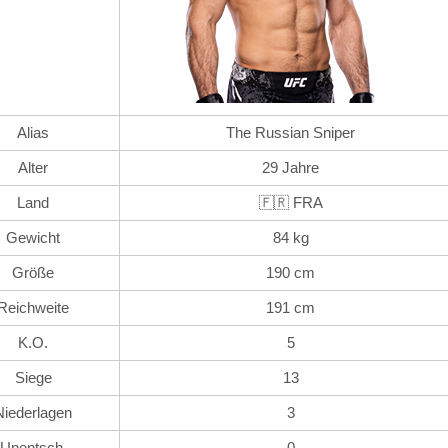
Alias
The Russian Sniper
Alter
29 Jahre
Land
🇫🇷 FRA
Gewicht
84 kg
Größe
190 cm
Reichweite
191 cm
K.O.
5
Siege
13
Niederlagen
3
Unentsch.
0