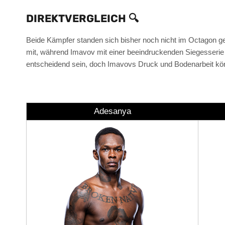
DIREKTVERGLEICH 🔍
Beide Kämpfer standen sich bisher noch nicht im Octagon g
mit, während Imavov mit einer beeindruckenden Siegesserie u
entscheidend sein, doch Imavovs Druck und Bodenarbeit kön
Adesanya