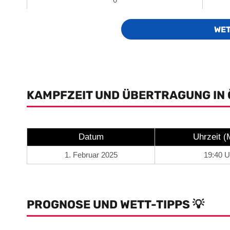
WET
KAMPFZEIT UND ÜBERTRAGUNG IN
Datum
Uhrzeit 
1. Februar 2025
19:40 U
PROGNOSE UND WETT-TIPPS 💡