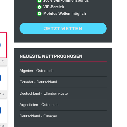
200 € Willkommensbonus
VIP-Bereich
Mobiles Wetten möglich
JETZT WETTEN
NEUESTE WETTPROGNOSEN
n
Algerien - Österreich
Ecuador - Deutschland
Deutschland - Elfenbeinküste
n
Argentinien - Österreich
Deutschland - Curaçao
n