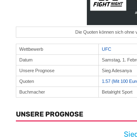
Die Quoten können sich ohne v
Wettbewerb
UFC
Datum
Samstag, 1. Febr
Unsere Prognose
Sieg Adesanya
Quoten
1.57 (Mit 100 Eu
Buchmacher
Betalright Sport
UNSERE PROGNOSE
Sie