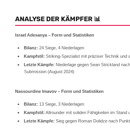
Vorteile
Aus
100 €
Willkommensbonus
1
ANALYSE DER KÄMPFER 📊
Mobile praktische App
Kryptowährungen und Apple
Pay
Israel Adesanya – Form und Statistiken
Bilanz:
24 Siege, 4 Niederlagen
Kampfstil:
Striking-Spezialist mit präziser Technik un
Letzte Kämpfe:
Niederlage gegen Sean Strickland nach
Submission (August 2024)
Nassourdine Imavov – Form und Statistiken
Bilanz:
13 Siege, 3 Niederlagen
Kampfstil:
Allrounder mit soliden Fähigkeiten im Stan
Letzte Kämpfe:
Sieg gegen Roman Dolidze nach Punkte