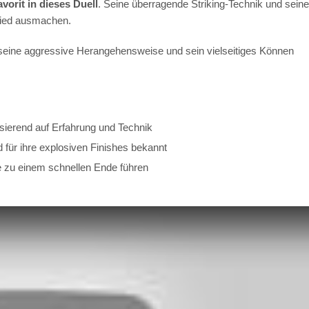
avorit in dieses Duell
. Seine überragende Striking-Technik und seine
chied ausmachen.
 seine aggressive Herangehensweise und sein vielseitiges Können
sierend auf Erfahrung und Technik
für ihre explosiven Finishes bekannt
e zu einem schnellen Ende führen