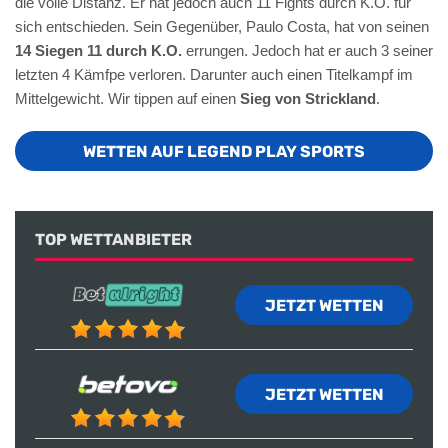
die volle Distanz. Er hat jedoch auch 11 Fights durch K.O. für
sich entschieden. Sein Gegenüber, Paulo Costa, hat von seinen
14 Siegen 11 durch K.O.
errungen. Jedoch hat er auch 3 seiner
letzten 4 Kämfpe verloren. Darunter auch einen Titelkampf im
Mittelgewicht. Wir tippen auf einen
Sieg von Strickland
.
WETTEN AUF LEGEND PLAY SPORTS
TOP WETTANBIETER
JETZT WETTEN
JETZT WETTEN