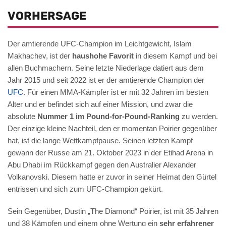
VORHERSAGE
Der amtierende UFC-Champion im Leichtgewicht, Islam
Makhachev, ist der
haushohe Favorit
in diesem Kampf und bei
allen Buchmachern. Seine letzte Niederlage datiert aus dem
Jahr 2015 und seit 2022 ist er der amtierende Champion der
UFC
. Für einen MMA-Kämpfer ist er mit 32 Jahren im besten
Alter und er befindet sich auf einer Mission, und zwar die
absolute
Nummer 1 im Pound-for-Pound-Ranking
zu werden.
Der einzige kleine Nachteil, den er momentan Poirier gegenüber
hat, ist die lange Wettkampfpause. Seinen letzten Kampf
gewann der Russe am 21. Oktober 2023 in der Etihad Arena in
Abu Dhabi im Rückkampf gegen den Australier Alexander
Volkanovski. Diesem hatte er zuvor in seiner Heimat den Gürtel
entrissen und sich zum UFC-Champion gekürt.
Sein Gegenüber, Dustin „The Diamond“ Poirier, ist mit 35 Jahren
und 38 Kämpfen und einem ohne Wertung ein
sehr erfahrener