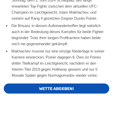
Sonntag, dem 2. Juni 2024 Schauplatz des lange
Sehr
erwarteten Top-Fights zwischen dem aktuellen UFC-
schnelle
Champion im Leichtgewicht, Islam Makhachev, und
Auszahlungen
seinem auf Rang 4 gesetzten Gegner Dustin Poirier.
Die Brisanz in diesem Aufeinandertreffen liegt natürlich
auch in der Bedeutung dieses Kampfes für beide Fighter
begründet. Trotz ihrer langen Profikarriere haben beide
noch nie gegeneinander gekämpft.
Makhachev musste nur eine einzige Niederlage in seiner
Karriere einstecken, Poirier dagegen 8. Dies ist Poiries
dritter Titelkampf im Leichtgewicht, nachdem er den
Interim-Titel 2019 gegen Holloway gewann und nur 5
Monate Später gegen Nurmagomedov wieder verlor.
WETTE ABGEBEN!