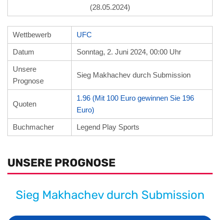
(28.05.2024)
Wettbewerb
UFC
Datum
Sonntag, 2. Juni 2024, 00:00 Uhr
Unsere
Sieg Makhachev durch Submission
Prognose
1.96 (Mit 100 Euro gewinnen Sie 196
Quoten
Euro)
Buchmacher
Legend Play Sports
UNSERE PROGNOSE
Sieg Makhachev durch Submission