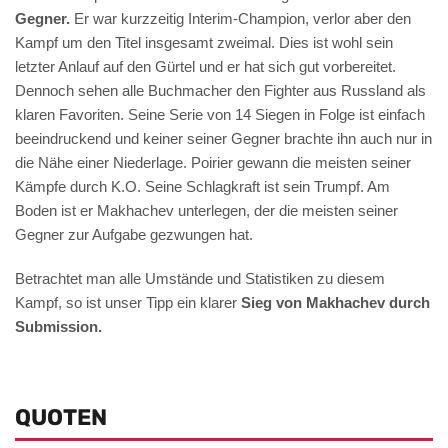
Gegner.
Er war kurzzeitig Interim-Champion, verlor aber den
Kampf um den Titel insgesamt zweimal. Dies ist wohl sein
letzter Anlauf auf den Gürtel und er hat sich gut vorbereitet.
Dennoch sehen alle Buchmacher den Fighter aus Russland als
klaren Favoriten. Seine Serie von 14 Siegen in Folge ist einfach
beeindruckend und keiner seiner Gegner brachte ihn auch nur in
die Nähe einer Niederlage. Poirier gewann die meisten seiner
Kämpfe durch K.O. Seine Schlagkraft ist sein Trumpf. Am
Boden ist er Makhachev unterlegen, der die meisten seiner
Gegner zur Aufgabe gezwungen hat.
Betrachtet man alle Umstände und Statistiken zu diesem
Kampf, so ist unser Tipp ein klarer
Sieg von Makhachev durch
Submission.
QUOTEN