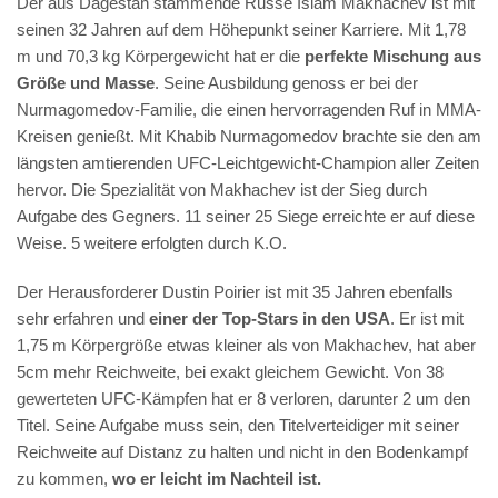
Der aus Dagestan stammende Russe Islam Makhachev ist mit
seinen 32 Jahren auf dem Höhepunkt seiner Karriere. Mit 1,78
m und 70,3 kg Körpergewicht hat er die
perfekte Mischung aus
Größe und Masse
. Seine Ausbildung genoss er bei der
Nurmagomedov-Familie, die einen hervorragenden Ruf in MMA-
Kreisen genießt. Mit Khabib Nurmagomedov brachte sie den am
längsten amtierenden UFC-Leichtgewicht-Champion aller Zeiten
hervor. Die Spezialität von Makhachev ist der Sieg durch
Aufgabe des Gegners. 11 seiner 25 Siege erreichte er auf diese
Weise. 5 weitere erfolgten durch K.O.
Der Herausforderer Dustin Poirier ist mit 35 Jahren ebenfalls
sehr erfahren und
einer der Top-Stars in den USA
. Er ist mit
1,75 m Körpergröße etwas kleiner als von Makhachev, hat aber
5cm mehr Reichweite, bei exakt gleichem Gewicht. Von 38
gewerteten UFC-Kämpfen hat er 8 verloren, darunter 2 um den
Titel. Seine Aufgabe muss sein, den Titelverteidiger mit seiner
Reichweite auf Distanz zu halten und nicht in den Bodenkampf
zu kommen,
wo er leicht im Nachteil ist.