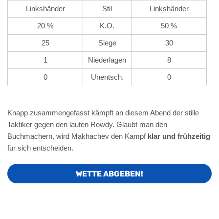
Linkshänder
Stil
Linkshänder
20 %
K.O.
50 %
25
Siege
30
1
Niederlagen
8
0
Unentsch.
0
Knapp zusammengefasst kämpft an diesem Abend der stille
Taktiker gegen den lauten Rowdy. Glaubt man den
Buchmachern, wird Makhachev den Kampf
klar und frühzeitig
für sich entscheiden.
WETTE ABGEBEN!