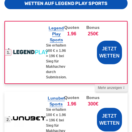
WETTEN AUF LEGEND PLAY SPORTS
Quoten
Bonus
Legend
1.96
250€
Play
Sports
Sie erhalten
JETZT
100 € x 1.96
1.
WETTEN
= 196 € bei
Sieg für
Makhachev
durch
Submission.
Mehr anzeigen
Vorteile
Auszahlungsdauer
Zahlungsmethoden
Quoten
Bonus
Lunubet
250 €
1–3 Tage
1.96
300€
Sports
Willkommensbonus
Sie erhalten
Deutsche
100 € x 1.96
JETZT
2.
= 196 € bei
Webseite
WETTEN
Sieg für
Krypto-
Makhachev