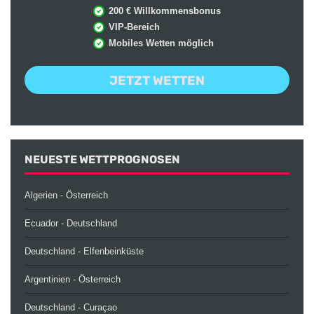
200 € Willkommensbonus
VIP-Bereich
Mobiles Wetten möglich
JETZT WETTEN
NEUESTE WETTPROGNOSEN
Algerien - Österreich
Ecuador - Deutschland
Deutschland - Elfenbeinküste
Argentinien - Österreich
Deutschland - Curaçao