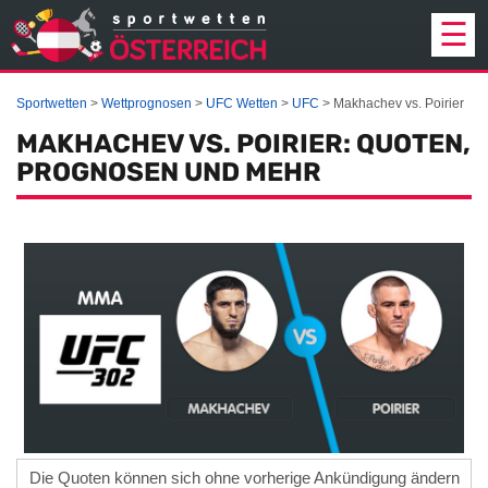
☰
SPORTWETTEN
Sportwetten
Wettprognosen
UFC Wetten
UFC
Makhachev vs. Poirier
WETTANBIETER
MAKHACHEV VS. POIRIER: QUOTEN,
PROGNOSEN UND MEHR
PROGNOSEN
BONUS
EINZAHLUNG
STRATEGIE
NEWS
ÜBER UNS
Die Quoten können sich ohne vorherige Ankündigung ändern