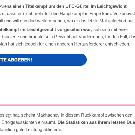
d Arena
einen Titelkampf um den UFC-Gürtel im Leichtgewicht
 dazu, dass er nicht mehr für den Hauptkampf in Frage kam. Volkanovs
t und will nun dort weitermachen, wo er das letzte Mal aufgehört hat.
Titelkampf im Leichtgewicht vorgesehen war
, sah sich mit einer
r trainierte und brachte sein Gewicht auf Vordermann, für den Fall, d
Man hat sich jedoch für einen anderen Herausforderer entschieden.
TE ABGEBEN!
 besiegt hat, scheint Makhachev in diesem Rückkampf zwischen den
 Erfolgsaussichten einräumt.
Die Statistiken aus ihrem letzten Due
aunlich gute Leistung ablieferte.