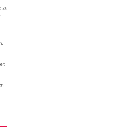
e zu
4
n.
eit
en