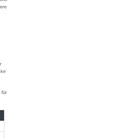
dere
r
cke
 für