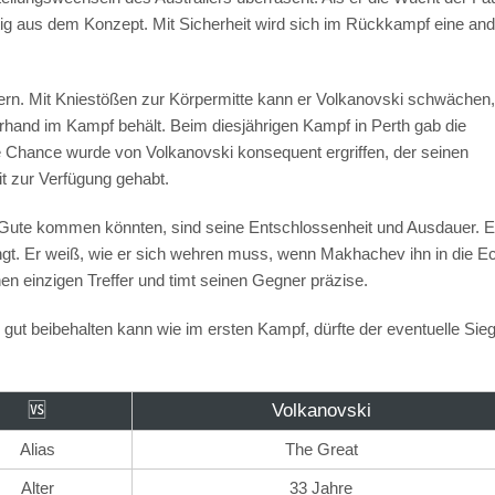
ig aus dem Konzept. Mit Sicherheit wird sich im Rückkampf eine an
dern. Mit Kniestößen zur Körpermitte kann er Volkanovski schwächen,
rhand im Kampf behält. Beim diesjährigen Kampf in Perth gab die
de Chance wurde von Volkanovski konsequent ergriffen, der seinen
t zur Verfügung gehabt.
u Gute kommen könnten, sind seine Entschlossenheit und Ausdauer. E
ngt. Er weiß, wie er sich wehren muss, wenn Makhachev ihn in die E
n einzigen Treffer und timt seinen Gegner präzise.
t beibehalten kann wie im ersten Kampf, dürfte der eventuelle Sieg
🆚
Volkanovski
Alias
The Great
Alter
33 Jahre