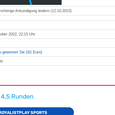
orherige Ankündigung ändern (12.10.2023)
ober 2022, 22:15 Uhr
ro gewinnen Sie 181 Euro)
ts
 4,5 Runden
ROYALISTPLAY SPORTS