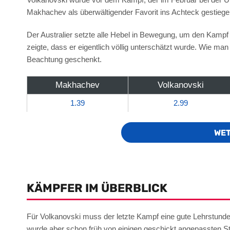
Makhachev als überwältigender Favorit ins Achteck gestiege
Der Australier setzte alle Hebel in Bewegung, um den Kampf 
zeigte, dass er eigentlich völlig unterschätzt wurde. Wie 
Beachtung geschenkt.
Makhachev
Volkanovski
1.39
2.99
WET
KÄMPFER IM ÜBERBLICK
Für Volkanovski muss der letzte Kampf eine gute Lehrstunde
wurde aber schon früh von einigen geschickt angepassten St