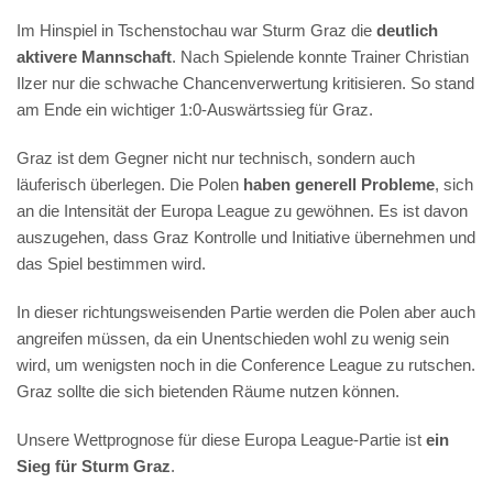
Im Hinspiel in Tschenstochau war Sturm Graz die
deutlich
aktivere Mannschaft
. Nach Spielende konnte Trainer Christian
Ilzer nur die schwache Chancenverwertung kritisieren. So stand
am Ende ein wichtiger 1:0-Auswärtssieg für Graz.
Graz ist dem Gegner nicht nur technisch, sondern auch
läuferisch überlegen. Die Polen
haben generell Probleme
, sich
an die Intensität der Europa League zu gewöhnen. Es ist davon
auszugehen, dass Graz Kontrolle und Initiative übernehmen und
das Spiel bestimmen wird.
In dieser richtungsweisenden Partie werden die Polen aber auch
angreifen müssen, da ein Unentschieden wohl zu wenig sein
wird, um wenigsten noch in die Conference League zu rutschen.
Graz sollte die sich bietenden Räume nutzen können.
Unsere Wettprognose für diese Europa League-Partie ist
ein
Sieg für Sturm Graz
.