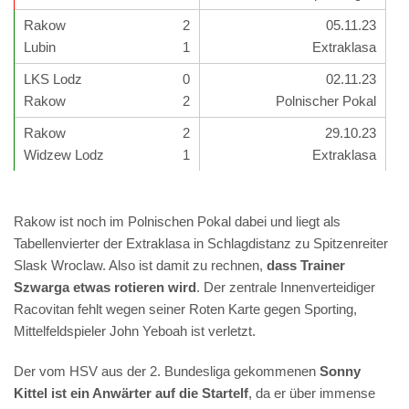
Rakow
2
05.11.23
Lubin
1
Extraklasa
LKS Lodz
0
02.11.23
Rakow
2
Polnischer Pokal
Rakow
2
29.10.23
Widzew Lodz
1
Extraklasa
Rakow ist noch im Polnischen Pokal dabei und liegt als
Tabellenvierter der Extraklasa in Schlagdistanz zu Spitzenreiter
Slask Wroclaw. Also ist damit zu rechnen,
dass Trainer
Szwarga etwas rotieren wird
. Der zentrale Innenverteidiger
Racovitan fehlt wegen seiner Roten Karte gegen Sporting,
Mittelfeldspieler John Yeboah ist verletzt.
Der vom HSV aus der 2. Bundesliga gekommenen
Sonny
Kittel ist ein Anwärter auf die Startelf
, da er über immense