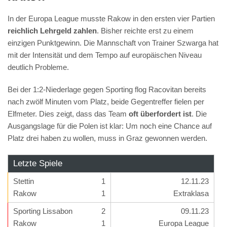
In der Europa League musste Rakow in den ersten vier Partien
reichlich Lehrgeld zahlen
. Bisher reichte erst zu einem
einzigen Punktgewinn. Die Mannschaft von Trainer Szwarga hat
mit der Intensität und dem Tempo auf europäischen Niveau
deutlich Probleme.
Bei der 1:2-Niederlage gegen Sporting flog Racovitan bereits
nach zwölf Minuten vom Platz, beide Gegentreffer fielen per
Elfmeter. Dies zeigt, dass das Team
oft überfordert ist
. Die
Ausgangslage für die Polen ist klar: Um noch eine Chance auf
Platz drei haben zu wollen, muss in Graz gewonnen werden.
Letzte Spiele
Stettin
1
12.11.23
Rakow
1
Extraklasa
Sporting Lissabon
2
09.11.23
Rakow
1
Europa League