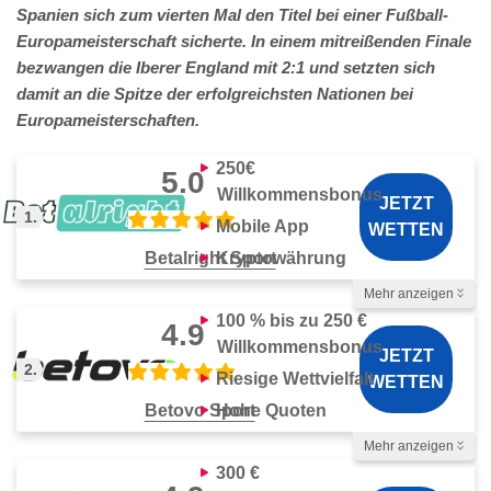
Spanien sich zum vierten Mal den Titel bei einer Fußball-
Europameisterschaft sicherte. In einem mitreißenden Finale
bezwangen die Iberer England mit 2:1 und setzten sich
damit an die Spitze der erfolgreichsten Nationen bei
Europameisterschaften.
250€
5.0
Willkommensbonus
JETZT
1.
Mobile App
WETTEN
Kryptowährung
Betalright Sport
Mehr anzeigen
Auszahlungsdauer
Zahlungsmethoden
100 % bis zu 250 €
4.9
Willkommensbonus
1–3 Tage
JETZT
2.
Riesige Wettvielfalt
WETTEN
Hohe Quoten
Betovo Sport
Mehr anzeigen
Auszahlungsdauer
Zahlungsmethoden
300 €