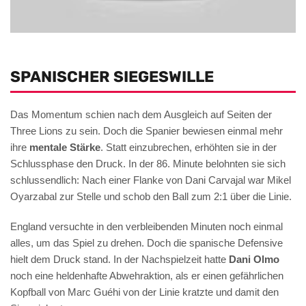
SPANISCHER SIEGESWILLE
Das Momentum schien nach dem Ausgleich auf Seiten der
Three Lions zu sein. Doch die Spanier bewiesen einmal mehr
ihre
mentale Stärke
. Statt einzubrechen, erhöhten sie in der
Schlussphase den Druck. In der 86. Minute belohnten sie sich
schlussendlich: Nach einer Flanke von Dani Carvajal war Mikel
Oyarzabal zur Stelle und schob den Ball zum 2:1 über die Linie.
England versuchte in den verbleibenden Minuten noch einmal
alles, um das Spiel zu drehen. Doch die spanische Defensive
hielt dem Druck stand. In der Nachspielzeit hatte
Dani Olmo
noch eine heldenhafte Abwehraktion, als er einen gefährlichen
Kopfball von Marc Guéhi von der Linie kratzte und damit den