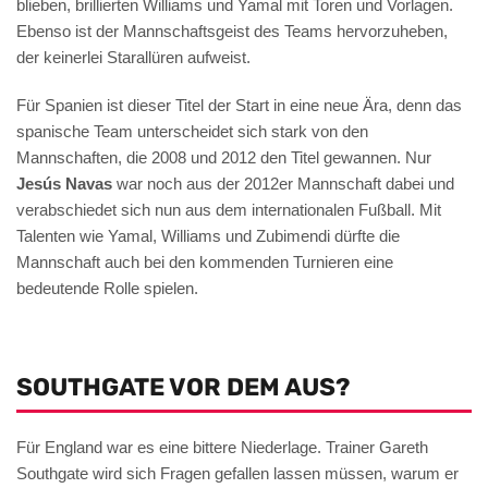
blieben, brillierten Williams und Yamal mit Toren und Vorlagen.
Ebenso ist der Mannschaftsgeist des Teams hervorzuheben,
der keinerlei Starallüren aufweist.
Für Spanien ist dieser Titel der Start in eine neue Ära, denn das
spanische Team unterscheidet sich stark von den
Mannschaften, die 2008 und 2012 den Titel gewannen. Nur
Jesús Navas
war noch aus der 2012er Mannschaft dabei und
verabschiedet sich nun aus dem internationalen Fußball. Mit
Talenten wie Yamal, Williams und Zubimendi dürfte die
Mannschaft auch bei den kommenden Turnieren eine
bedeutende Rolle spielen.
SOUTHGATE VOR DEM AUS?
Für England war es eine bittere Niederlage. Trainer Gareth
Southgate wird sich Fragen gefallen lassen müssen, warum er