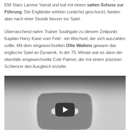
EM-Stars Lamine Yamal und traf mit einem
satten Schuss zur
Führung
. Die Engländer wirkten zunächst geschockt, fanden
aber nach einer Stunde besser ins Spiel.
Überraschend nahm Trainer Southgate zu diesem Zeitpunkt
Kapitän Harry Kane vom Feld - ein Wechsel, der sich auszahlen
sollte. Mit dem eingewechselten
Ollie Watkins
gewann das
englische Spiel an Dynamik. In der 75. Minute war es dann der
ebenfalls eingewechselte Cole Palmer, der mit einem präzisen
Schlenzer den Ausgleich erzielte.
Play