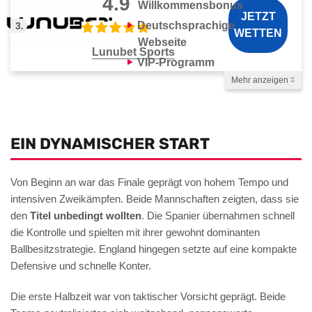
4.9
Willkommensbonus
1–3 Tage
JETZT
Deutschsprachige
3.
WETTEN
Webseite
Lunubet Sports
VIP-Programm
Mehr anzeigen
Auszahlungsdauer
Zahlungsmethoden
1–3 Tage
EIN DYNAMISCHER START
Von Beginn an war das Finale geprägt von hohem Tempo und
intensiven Zweikämpfen. Beide Mannschaften zeigten, dass sie
den
Titel unbedingt wollten
. Die Spanier übernahmen schnell
die Kontrolle und spielten mit ihrer gewohnt dominanten
Ballbesitzstrategie. England hingegen setzte auf eine kompakte
Defensive und schnelle Konter.
Die erste Halbzeit war von taktischer Vorsicht geprägt. Beide