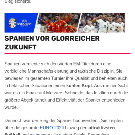
Sieg sicherte.
SPANIEN VOR GLORREICHER
ZUKUNFT
Spanien verdiente sich den vierten EM-Titel durch eine
vorbildliche Mannschaftsleistung und taktische Disziplin. Sie
bewiesen im gesamten Turnier ihre Qualität und behielten auch
in hektischen Situationen einen
kühlen Kopf
. Aus meiner Sicht
war es ein Finale auf Messers Schneide, das letztlich durch die
größere Abgeklärtheit und Effektivität der Spanier entschieden
wurde.
Dennoch war der Sieg der Spanier hochverdient. Sie zeigten
über die gesamte
EURO 2024
hinweg den
attraktivsten
Fußball
und gewannen alle sieben Spiele. Besonders