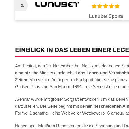
1–3 Tage
3.
Lunubet Sports
Auszahlungsdauer
Zah
1–3 Tage
EINBLICK IN DAS LEBEN EINER LEG
Am Freitag, den 29. November, hat Netflix mit der neuen Serie
dramatische Miniserie beleuchtet
das Leben und Vermächtni
Zeiten
. Von seinen Anfängen im Kartsport über seine glanzvol
Großen Preis von San Marino 1994 – die Serie ist eine emot
„Senna“ wurde mit großer Sorgfalt entwickelt, um das Leben 
darzustellen. Die Serie beginnt mit seinen
bescheidenen Anf
Formel 1 schaffte – eine Welt voller Wettbewerb, Glamour, ab
Neben spektakulären Rennszenen, die die Spannung und Dram