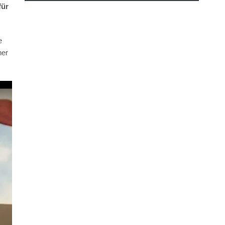
für
e
ner