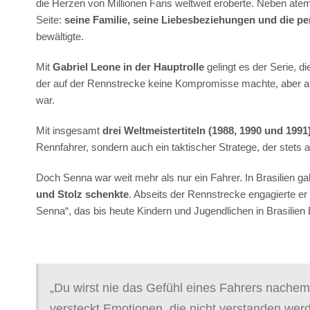
die Herzen von Millionen Fans weltweit eroberte. Neben at
Seite:
seine Familie, seine Liebesbeziehungen und die p
bewältigte.
Mit
Gabriel Leone in der Hauptrolle
gelingt es der Serie, d
der auf der Rennstrecke keine Kompromisse machte, aber au
war.
Mit insgesamt
drei Weltmeistertiteln (1988, 1990 und 199
Rennfahrer, sondern auch ein taktischer Stratege, der stets
Doch Senna war weit mehr als nur ein Fahrer. In Brasilien gal
und Stolz schenkte
. Abseits der Rennstrecke engagierte er s
Senna“, das bis heute Kindern und Jugendlichen in Brasilien 
„Du wirst nie das Gefühl eines Fahrers nache
versteckt Emotionen, die nicht verstanden wer