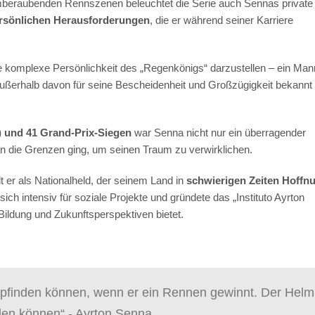
emberaubenden Rennszenen beleuchtet die Serie auch Sennas private
ersönlichen Herausforderungen
, die er während seiner Karriere
ie komplexe Persönlichkeit des „Regenkönigs“ darzustellen – ein Man
ßerhalb davon für seine Bescheidenheit und Großzügigkeit bekannt
1) und 41 Grand-Prix-Siegen
war Senna nicht nur ein überragender
 an die Grenzen ging, um seinen Traum zu verwirklichen.
t er als Nationalheld, der seinem Land in
schwierigen Zeiten Hoffn
ich intensiv für soziale Projekte und gründete das „Instituto Ayrton
Bildung und Zukunftsperspektiven bietet.
mpfinden können, wenn er ein Rennen gewinnt. Der Helm
den können“ - Ayrton Senna