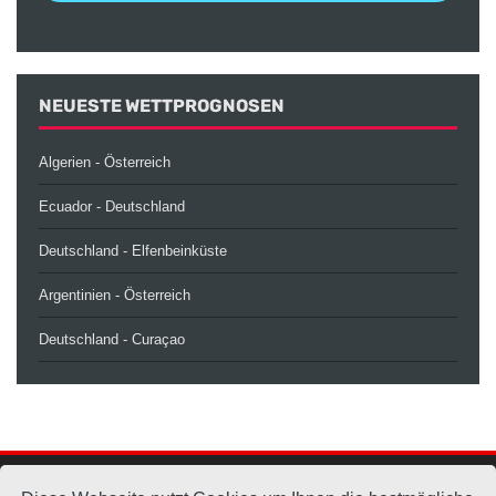
NEUESTE WETTPROGNOSEN
Algerien - Österreich
Ecuador - Deutschland
Deutschland - Elfenbeinküste
Argentinien - Österreich
Deutschland - Curaçao
Copyright © 2026
www.sportwettenoesterreich.at
All Rights Reserved.