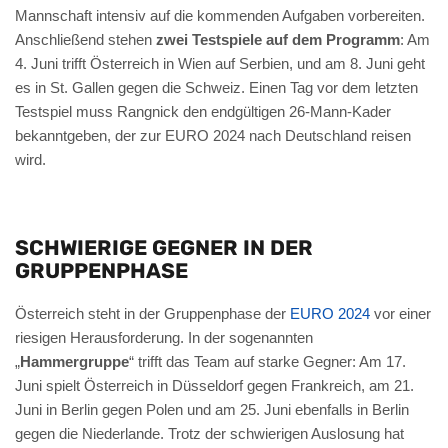
Mannschaft intensiv auf die kommenden Aufgaben vorbereiten.
Anschließend stehen
zwei Testspiele auf dem Programm
: Am
4. Juni trifft Österreich in Wien auf Serbien, und am 8. Juni geht
es in St. Gallen gegen die Schweiz. Einen Tag vor dem letzten
Testspiel muss Rangnick den endgültigen 26-Mann-Kader
bekanntgeben, der zur EURO 2024 nach Deutschland reisen
wird.
SCHWIERIGE GEGNER IN DER
GRUPPENPHASE
Österreich steht in der Gruppenphase der
EURO 2024
vor einer
riesigen Herausforderung. In der sogenannten
„
Hammergruppe
“ trifft das Team auf starke Gegner: Am 17.
Juni spielt Österreich in Düsseldorf gegen Frankreich, am 21.
Juni in Berlin gegen Polen und am 25. Juni ebenfalls in Berlin
gegen die Niederlande. Trotz der schwierigen Auslosung hat