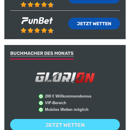
JETZT WETTEN
BUCHMACHER DES MONATS
200 € Willkommensbonus
VIP-Bereich
Mobiles Wetten möglich
JETZT WETTEN