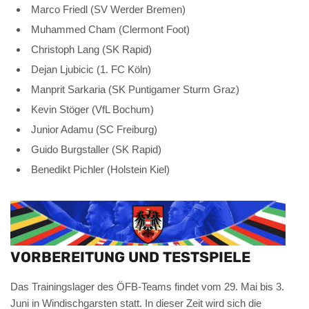
Marco Friedl (SV Werder Bremen)
Muhammed Cham (Clermont Foot)
Christoph Lang (SK Rapid)
Dejan Ljubicic (1. FC Köln)
Manprit Sarkaria (SK Puntigamer Sturm Graz)
Kevin Stöger (VfL Bochum)
Junior Adamu (SC Freiburg)
Guido Burgstaller (SK Rapid)
Benedikt Pichler (Holstein Kiel)
VORBEREITUNG UND TESTSPIELE
Das Trainingslager des ÖFB-Teams findet vom 29. Mai bis 3.
Juni in Windischgarsten statt. In dieser Zeit wird sich die