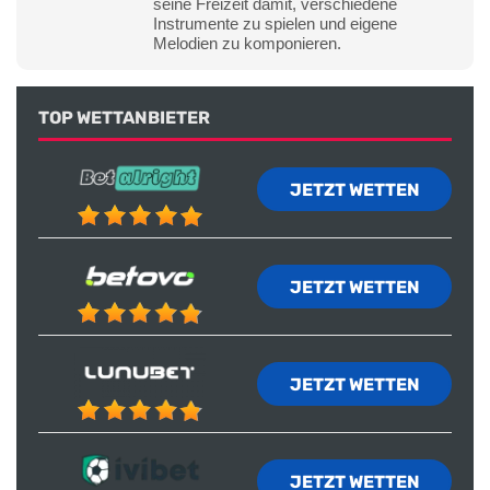
seine Freizeit damit, verschiedene
Instrumente zu spielen und eigene
Melodien zu komponieren.
TOP WETTANBIETER
JETZT WETTEN
JETZT WETTEN
JETZT WETTEN
JETZT WETTEN