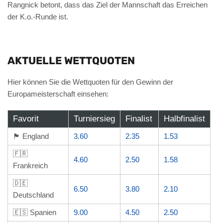
Rangnick betont, dass das Ziel der Mannschaft das Erreichen
der K.o.-Runde ist.
AKTUELLE WETTQUOTEN
Hier können Sie die Wettquoten für den Gewinn der
Europameisterschaft einsehen:
Favorit
Turniersieg
Finalist
Halbfinalist
🏴󠁧󠁢󠁥󠁮󠁧󠁿 England
3.60
2.35
1.53
🇫🇷
4.60
2.50
1.58
Frankreich
🇩🇪
6.50
3.80
2.10
Deutschland
🇪🇸 Spanien
9.00
4.50
2.50