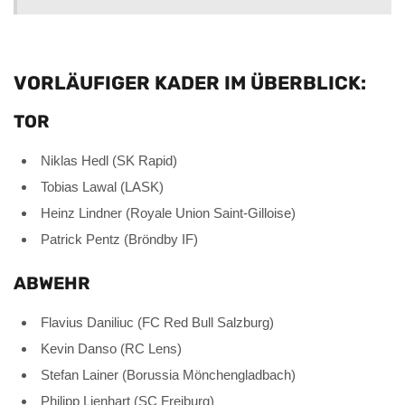
VORLÄUFIGER KADER IM ÜBERBLICK:
TOR
Niklas Hedl (SK Rapid)
Tobias Lawal (LASK)
Heinz Lindner (Royale Union Saint-Gilloise)
Patrick Pentz (Bröndby IF)
ABWEHR
Flavius Daniliuc (FC Red Bull Salzburg)
Kevin Danso (RC Lens)
Stefan Lainer (Borussia Mönchengladbach)
Philipp Lienhart (SC Freiburg)