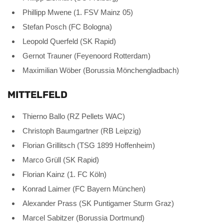
Phillipp Mwene (1. FSV Mainz 05)
Stefan Posch (FC Bologna)
Leopold Querfeld (SK Rapid)
Gernot Trauner (Feyenoord Rotterdam)
Maximilian Wöber (Borussia Mönchengladbach)
MITTELFELD
Thierno Ballo (RZ Pellets WAC)
Christoph Baumgartner (RB Leipzig)
Florian Grillitsch (TSG 1899 Hoffenheim)
Marco Grüll (SK Rapid)
Florian Kainz (1. FC Köln)
Konrad Laimer (FC Bayern München)
Alexander Prass (SK Puntigamer Sturm Graz)
Marcel Sabitzer (Borussia Dortmund)