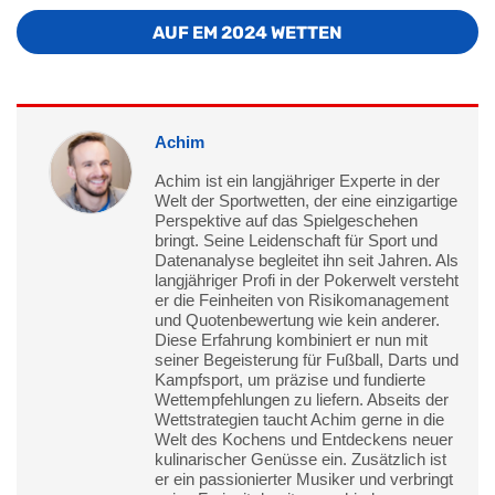
AUF EM 2024 WETTEN
Achim
Achim ist ein langjähriger Experte in der
Welt der Sportwetten, der eine einzigartige
Perspektive auf das Spielgeschehen
bringt. Seine Leidenschaft für Sport und
Datenanalyse begleitet ihn seit Jahren. Als
langjähriger Profi in der Pokerwelt versteht
er die Feinheiten von Risikomanagement
und Quotenbewertung wie kein anderer.
Diese Erfahrung kombiniert er nun mit
seiner Begeisterung für Fußball, Darts und
Kampfsport, um präzise und fundierte
Wettempfehlungen zu liefern. Abseits der
Wettstrategien taucht Achim gerne in die
Welt des Kochens und Entdeckens neuer
kulinarischer Genüsse ein. Zusätzlich ist
er ein passionierter Musiker und verbringt