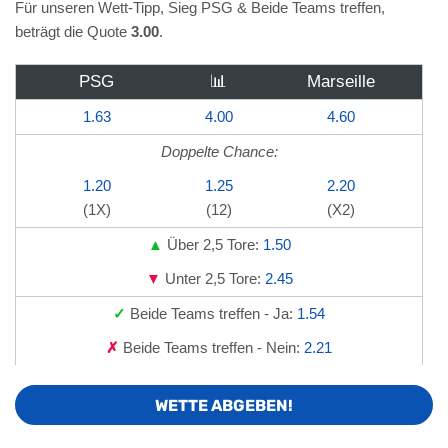
Für unseren Wett-Tipp, Sieg PSG & Beide Teams treffen,
beträgt die Quote
3.00
.
PSG
📊
Marseille
1.63
4.00
4.60
Doppelte Chance:
1.20
1.25
2.20
(1X)
(12)
(X2)
▲
Über 2,5 Tore:
1.50
▼
Unter 2,5 Tore:
2.45
✓
Beide Teams treffen - Ja:
1.54
✗
Beide Teams treffen - Nein:
2.21
WETTE ABGEBEN!