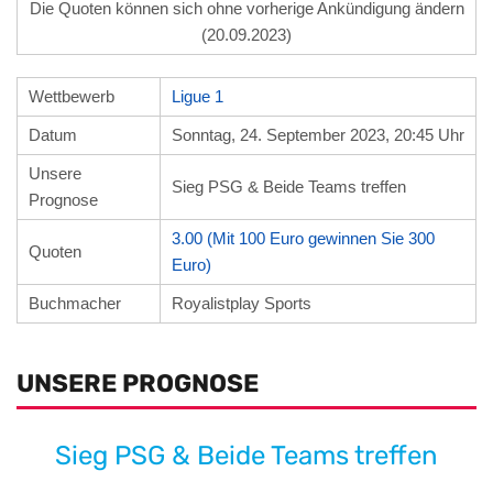
Die Quoten können sich ohne vorherige Ankündigung ändern
(20.09.2023)
Wettbewerb
Ligue 1
Datum
Sonntag, 24. September 2023, 20:45 Uhr
Unsere
Sieg PSG & Beide Teams treffen
Prognose
3.00 (Mit 100 Euro gewinnen Sie 300
Quoten
Euro)
Buchmacher
Royalistplay Sports
UNSERE PROGNOSE
Sieg PSG & Beide Teams treffen