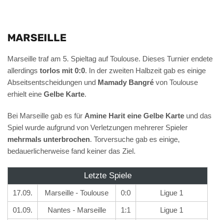
MARSEILLE
Marseille traf am 5. Spieltag auf Toulouse. Dieses Turnier endete
allerdings
torlos mit 0:0
. In der zweiten Halbzeit gab es einige
Abseitsentscheidungen und
Mamady Bangré
von Toulouse
erhielt eine
Gelbe Karte
.
Bei Marseille gab es für
Amine Harit eine Gelbe Karte
und das
Spiel wurde aufgrund von Verletzungen mehrerer Spieler
mehrmals unterbrochen
. Torversuche gab es einige,
bedauerlicherweise fand keiner das Ziel.
Letzte Spiele
17.09.
Marseille - Toulouse
0:0
Ligue 1
01.09.
Nantes - Marseille
1:1
Ligue 1