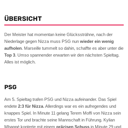
ÜBERSICHT
Der Meister hat momentan keine Glückssträhne, nach der
Niederlage gegen Nizza muss PSG nun
wieder ein wenig
aufholen
. Marseille tummelt so dahin, schaffte es aber unter die
Top 3
. Umso spannender erwarten wir den nächsten Spieltag.
Alles ist möglich.
PSG
Am 5. Spieltag trafen PSG und Nizza aufeinander. Das Spiel
endete
2:3 für Nizza
. Allerdings war es ein aufregendes und
knappes Spiel. In Minute 11 gelang Terem Moffi von Nizza sein
erstes Tor und brachte seine Mannschaft in Führung. Kylian
Mbappé konterte mit einem
präzisen Schuss
in Minute 29 und