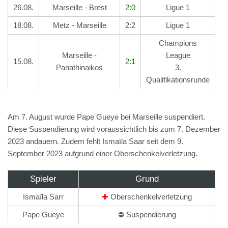
26.08.
Marseille - Brest
2:0
Ligue 1
18.08.
Metz - Marseille
2:2
Ligue 1
Champions
Marseille -
League
15.08.
2:1
Panathinaikos
3.
Qualifikationsrunde
Am 7. August wurde Pape Gueye bei Marseille suspendiert.
Diese Suspendierung wird voraussichtlich bis zum 7. Dezember
2023 andauern. Zudem fehlt Ismaïla Saar seit dem 9.
September 2023 aufgrund einer Oberschenkelverletzung.
Spieler
Grund
Ismaïla Sarr
✚
Oberschenkelverletzung
Pape Gueye
⛔ Suspendierung