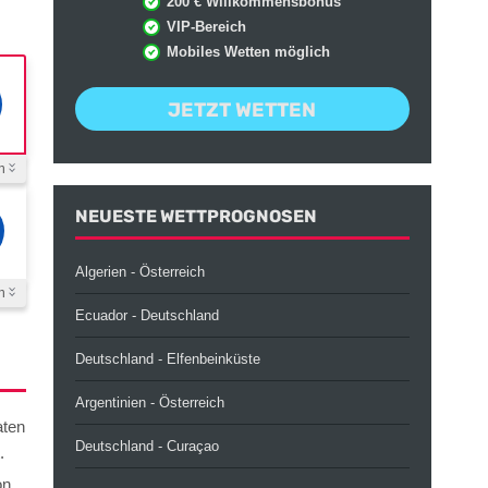
200 € Willkommensbonus
VIP-Bereich
Mobiles Wetten möglich
JETZT WETTEN
n
NEUESTE WETTPROGNOSEN
Algerien - Österreich
n
Ecuador - Deutschland
Deutschland - Elfenbeinküste
Argentinien - Österreich
aten
Deutschland - Curaçao
.
on