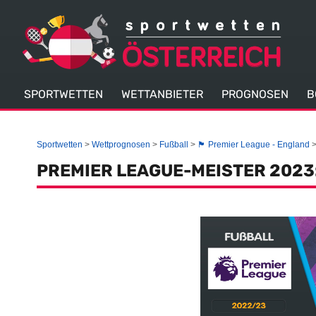
SPORTWETTEN
WETTANBIETER
PROGNOSEN
B
Sportwetten
Wettprognosen
Fußball
🏴󠁧󠁢󠁥󠁮󠁧󠁿 Premier League - England
PREMIER LEAGUE-MEISTER 2023