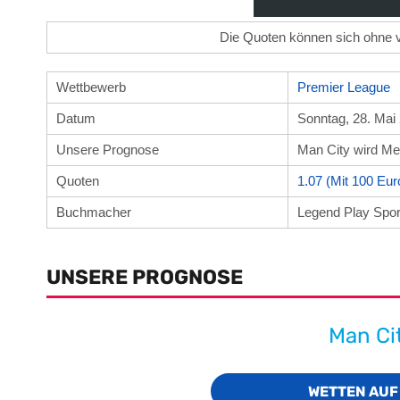
Die Quoten können sich ohne v
Wettbewerb
Premier League
Datum
Sonntag, 28. Mai
Unsere Prognose
Man City wird Me
Quoten
1.07 (Mit 100 Eu
Buchmacher
Legend Play Spor
UNSERE PROGNOSE
Man Cit
WETTEN AUF