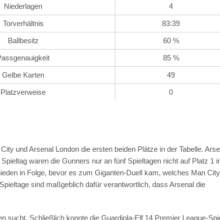
Niederlagen
4
Torverhältnis
83:39
Ballbesitz
60 %
Passgenauigkeit
85 %
Gelbe Karten
49
Platzverweise
0
City und Arsenal London die ersten beiden Plätze in der Tabelle. Arse
. Spieltag waren die Gunners nur an fünf Spieltagen nicht auf Platz 1 i
chieden in Folge, bevor es zum Giganten-Duell kam, welches Man City
 Spieltage sind maßgeblich dafür verantwortlich, dass Arsenal die
hen sucht. Schließlich konnte die Guardiola-Elf 14 Premier League-Spi