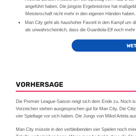
angeführt haben. Die jüngste Ergebniskrise hat maßgeb
Meisterschaft nicht mehr in den eigenen Händen haben.
Man City geht als haushoher Favorit in den Kampf um d
als unwahrscheinlich, dass die Guardiola-Elf noch mehr a
WET
VORHERSAGE
Die Premier League-Saison neigt sich dem Ende zu. Noch ist
Vorzeichen stehen ausgesprochen gut für Man City. Die Citiz
vier Spieltage vor sich haben. Die Jungs von Mikel Arteta 
Man City müsste in den verbleibenden vier Spielen noch mind