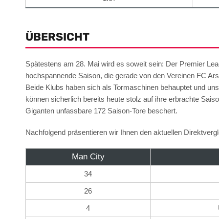
ÜBERSICHT
Spätestens am 28. Mai wird es soweit sein: Der Premier Lea
hochspannende Saison, die gerade von den Vereinen FC Arse
Beide Klubs haben sich als Tormaschinen behauptet und uns
können sicherlich bereits heute stolz auf ihre erbrachte Sa
Giganten unfassbare 172 Saison-Tore beschert.
Nachfolgend präsentieren wir Ihnen den aktuellen Direktverg
Man City
34
26
4