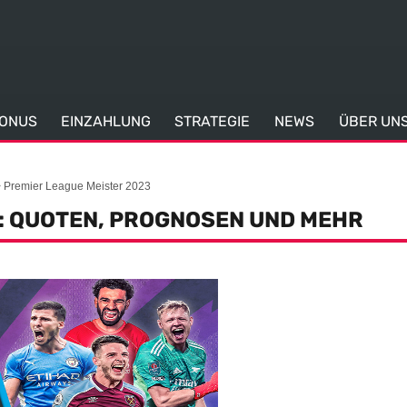
ONUS
EINZAHLUNG
STRATEGIE
NEWS
ÜBER UN
Premier League Meister 2023
: QUOTEN, PROGNOSEN UND MEHR