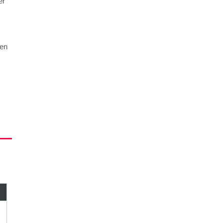
er
hen