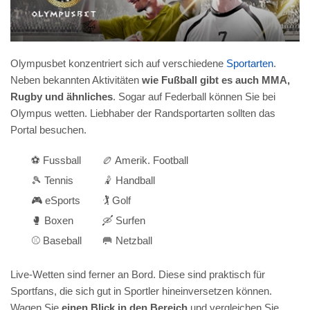
Olympusbet konzentriert sich auf verschiedene
Sportarten
.
Neben bekannten Aktivitäten
wie Fußball gibt es auch MMA,
Rugby und ähnliches
. Sogar auf Federball können Sie bei
Olympus wetten. Liebhaber der Randsportarten sollten das
Portal besuchen.
⚽ Fussball
🏉 Amerik. Football
🎾 Tennis
🤾 Handball
🎮 eSports
🏌 Golf
🥊 Boxen
🛶 Surfen
⚾ Baseball
🥅 Netzball
Live-Wetten sind ferner an Bord. Diese sind praktisch für
Sportfans, die sich gut in Sportler hineinversetzen können.
Wagen Sie
einen Blick in den Bereich
und vergleichen Sie