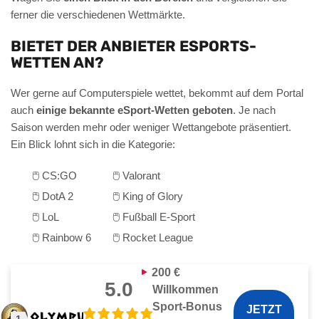
ferner die verschiedenen Wettmärkte.
BIETET DER ANBIETER ESPORTS-
WETTEN AN?
Wer gerne auf Computerspiele wettet, bekommt auf dem Portal
auch
einige bekannte eSport-Wetten geboten
. Je nach
Saison werden mehr oder weniger Wettangebote präsentiert.
Ein Blick lohnt sich in die Kategorie:
🖱️ CS:GO
🖱️ Valorant
🖱️ DotA 2
🖱️ King of Glory
🖱️ LoL
🖱️ Fußball E-Sport
🖱️ Rainbow 6
🖱️ Rocket League
200 €
5.0
Willkommen
Sport-Bonus
JETZT
1.