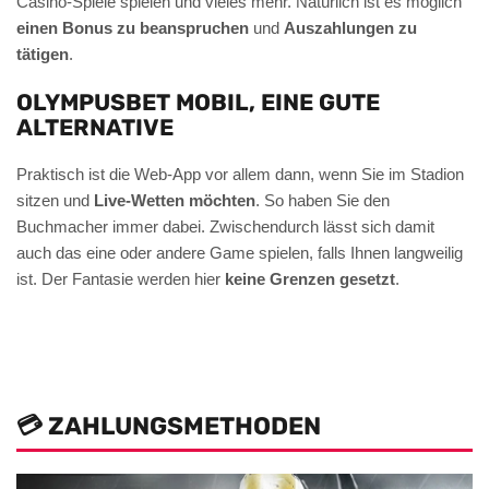
Casino-Spiele spielen und vieles mehr. Natürlich ist es möglich
einen Bonus zu beanspruchen
und
Auszahlungen zu
tätigen
.
OLYMPUSBET MOBIL, EINE GUTE
ALTERNATIVE
Praktisch ist die Web-App vor allem dann, wenn Sie im Stadion
sitzen und
Live-Wetten möchten
. So haben Sie den
Buchmacher immer dabei. Zwischendurch lässt sich damit
auch das eine oder andere Game spielen, falls Ihnen langweilig
ist. Der Fantasie werden hier
keine Grenzen gesetzt
.
💳 ZAHLUNGSMETHODEN