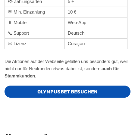
💳 Zahlungsarten
5 +
💸 Min. Einzahlung
10 €
📱 Mobile
Web-App
📞 Support
Deutsch
📜 Lizenz
Curaçao
Die Aktionen auf der Webseite gefallen uns besonders gut, weil
nicht nur für Neukunden etwas dabei ist, sondern
auch für
Stammkunden
.
OLYMPUSBET BESUCHEN