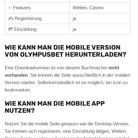
✨ Features
Wetten, Casino
✍️ Registrierung
ja
💳 Einzahlung
ja
WIE KANN MAN DIE MOBILE VERSION
VON OLYMPUSBET HERUNTERLADEN?
Eine Downloadversion ist von diesem Buchmacher
nicht
vorhanden
. Sie können die Seite ausschließlich in der mobilen
Version starten. Selbstverständlich ist es möglich, ein Icon zu
bookmarken.
WIE KANN MAN DIE MOBILE APP
NUTZEN?
Nutzen Sie die mobile Seite genauso wie die Desktop-Version.
Sie können sich registrieren, eine Einzahlung tätigen, Wetten,