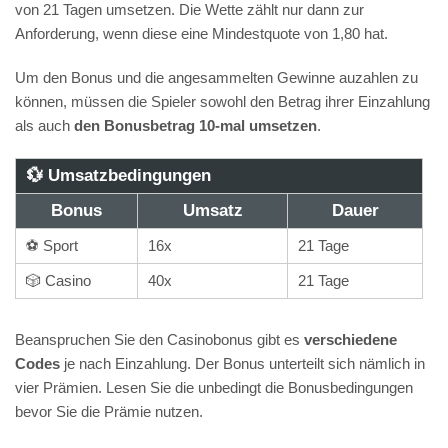
von 21 Tagen umsetzen. Die Wette zählt nur dann zur
Anforderung, wenn diese eine Mindestquote von 1,80 hat.
Um den Bonus und die angesammelten Gewinne auzahlen zu
können, müssen die Spieler sowohl den Betrag ihrer Einzahlung
als auch
den Bonusbetrag 10-mal umsetzen
.
💱 Umsatzbedingungen
Bonus
Umsatz
Dauer
⚽ Sport
16x
21 Tage
🎲 Casino
40x
21 Tage
Beanspruchen Sie den Casinobonus gibt es
verschiedene
Codes
je nach Einzahlung. Der Bonus unterteilt sich nämlich in
vier Prämien. Lesen Sie die unbedingt die Bonusbedingungen
bevor Sie die Prämie nutzen.