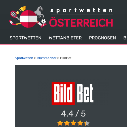
SPORTWETTEN
WETTANBIETER
PROGNOSEN
B
Sportwetten
Buchmacher
BildBet
4.4
/ 5