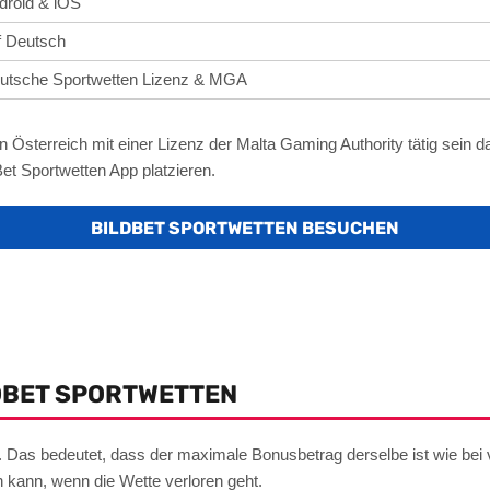
droid & iOS
f Deutsch
utsche Sportwetten Lizenz & MGA
in Österreich mit einer Lizenz der Malta Gaming Authority tätig sein 
et Sportwetten App platzieren.
BILDBET SPORTWETTEN BESUCHEN
LDBET SPORTWETTEN
 Das bedeutet, dass der maximale Bonusbetrag derselbe ist wie bei 
en kann, wenn die Wette verloren geht.