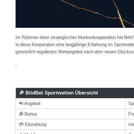
Im Rahmen einer strategischen Markenkooperation hat BetVict
in diese Kooperation eine langjährige Erfahrung im Sportwet
gesetzlich reguliertes Wettangebot nach dem neuen Glücksspi
.
🔎 BildBet Sportwetten Übersicht
📢 Angebot
Sp
🎁 Bonus
Fr
💳 Einzahlung
mi