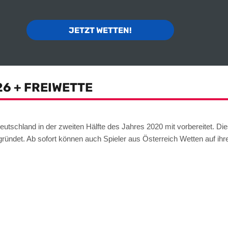
JETZT WETTEN!
6 + FREIWETTE
Deutschland in der zweiten Hälfte des Jahres 2020 mit vorbereitet. Di
ündet. Ab sofort können auch Spieler aus Österreich Wetten auf ihre