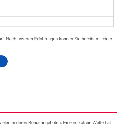
darf. Nach unseren Erfahrungen können Sie bereits mit einer
vielen anderen Bonusangeboten. Eine risikofreie Wette hat