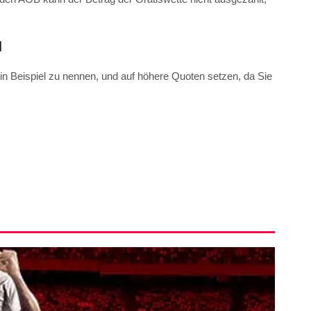
N
n Beispiel zu nennen, und auf höhere Quoten setzen, da Sie