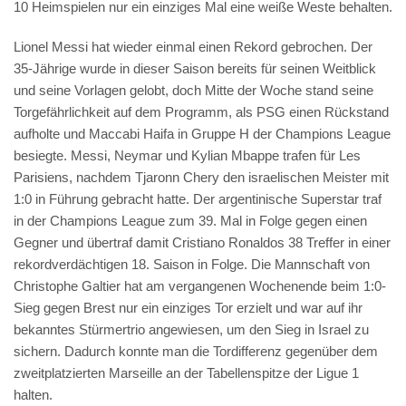
10 Heimspielen nur ein einziges Mal eine weiße Weste behalten.
Lionel Messi hat wieder einmal einen Rekord gebrochen. Der
35-Jährige wurde in dieser Saison bereits für seinen Weitblick
und seine Vorlagen gelobt, doch Mitte der Woche stand seine
Torgefährlichkeit auf dem Programm, als PSG einen Rückstand
aufholte und Maccabi Haifa in Gruppe H der Champions League
besiegte. Messi, Neymar und Kylian Mbappe trafen für Les
Parisiens, nachdem Tjaronn Chery den israelischen Meister mit
1:0 in Führung gebracht hatte. Der argentinische Superstar traf
in der Champions League zum 39. Mal in Folge gegen einen
Gegner und übertraf damit Cristiano Ronaldos 38 Treffer in einer
rekordverdächtigen 18. Saison in Folge. Die Mannschaft von
Christophe Galtier hat am vergangenen Wochenende beim 1:0-
Sieg gegen Brest nur ein einziges Tor erzielt und war auf ihr
bekanntes Stürmertrio angewiesen, um den Sieg in Israel zu
sichern. Dadurch konnte man die Tordifferenz gegenüber dem
zweitplatzierten Marseille an der Tabellenspitze der Ligue 1
halten.