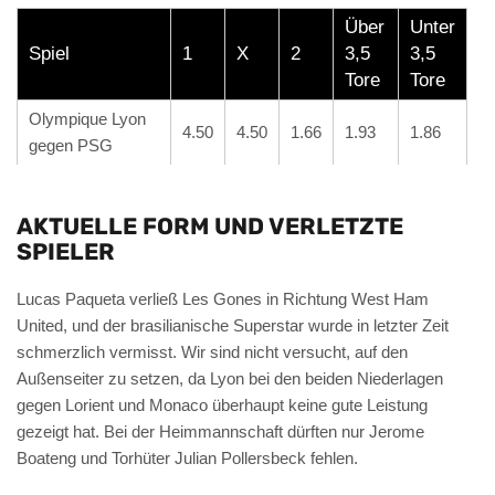
Über
Unter
Spiel
1
X
2
3,5
3,5
Tore
Tore
Olympique Lyon
4.50
4.50
1.66
1.93
1.86
gegen PSG
AKTUELLE FORM UND VERLETZTE
SPIELER
Lucas Paqueta verließ Les Gones in Richtung West Ham
United, und der brasilianische Superstar wurde in letzter Zeit
schmerzlich vermisst. Wir sind nicht versucht, auf den
Außenseiter zu setzen, da Lyon bei den beiden Niederlagen
gegen Lorient und Monaco überhaupt keine gute Leistung
gezeigt hat. Bei der Heimmannschaft dürften nur Jerome
Boateng und Torhüter Julian Pollersbeck fehlen.