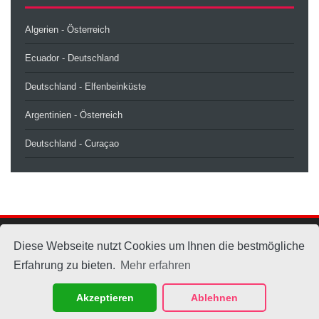
Algerien - Österreich
Ecuador - Deutschland
Deutschland - Elfenbeinküste
Argentinien - Österreich
Deutschland - Curaçao
Copyright © 2026
www.sportwettenoesterreich.at
All Rights Reserved.
Diese Webseite nutzt Cookies um Ihnen die bestmögliche
Erfahrung zu bieten.
Mehr erfahren
Twitter
Datenschutzerklärung
Impressum
Cookies
Akzeptieren
Ablehnen
Verantwortungsbewusst spielen
Site Map
Kontakt