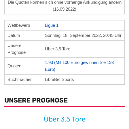
Die Quoten können sich ohne vorherige Ankündigung ändern
(16.09.2022)
Wettbewerb
Ligue 1
Datum
Sonntag, 18. September 2022, 20:45 Uhr
Unsere
Über 3,5 Tore
Prognose
1.93 (Mit 100 Euro gewinnen Sie 193
Quoten
Euro)
Buchmacher
LibraBet Sports
UNSERE PROGNOSE
Über 3,5 Tore