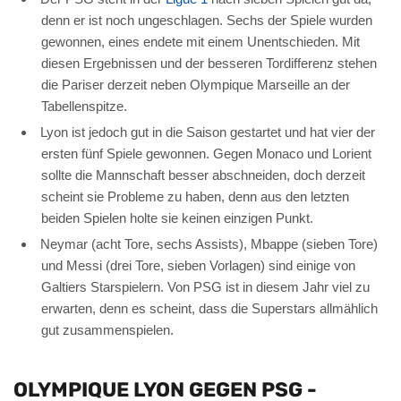
Online-
denn er ist noch ungeschlagen. Sechs der Spiele wurden
Casino
gewonnen, eines endete mit einem Unentschieden. Mit
diesen Ergebnissen und der besseren Tordifferenz stehen
die Pariser derzeit neben Olympique Marseille an der
Tabellenspitze.
Lyon ist jedoch gut in die Saison gestartet und hat vier der
ersten fünf Spiele gewonnen. Gegen Monaco und Lorient
sollte die Mannschaft besser abschneiden, doch derzeit
scheint sie Probleme zu haben, denn aus den letzten
beiden Spielen holte sie keinen einzigen Punkt.
Neymar (acht Tore, sechs Assists), Mbappe (sieben Tore)
und Messi (drei Tore, sieben Vorlagen) sind einige von
Galtiers Starspielern. Von PSG ist in diesem Jahr viel zu
erwarten, denn es scheint, dass die Superstars allmählich
gut zusammenspielen.
OLYMPIQUE LYON GEGEN PSG -