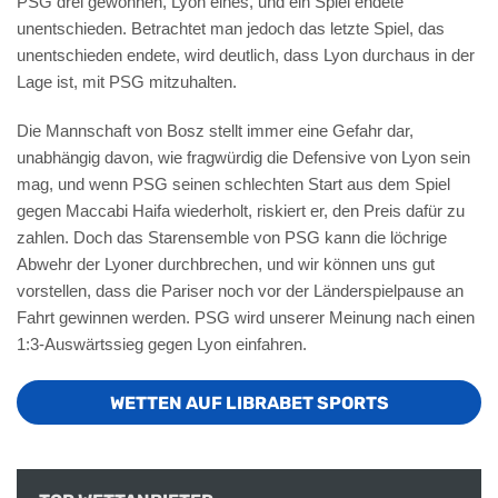
PSG drei gewonnen, Lyon eines, und ein Spiel endete
unentschieden. Betrachtet man jedoch das letzte Spiel, das
unentschieden endete, wird deutlich, dass Lyon durchaus in der
Lage ist, mit PSG mitzuhalten.
Die Mannschaft von Bosz stellt immer eine Gefahr dar,
unabhängig davon, wie fragwürdig die Defensive von Lyon sein
mag, und wenn PSG seinen schlechten Start aus dem Spiel
gegen Maccabi Haifa wiederholt, riskiert er, den Preis dafür zu
zahlen. Doch das Starensemble von PSG kann die löchrige
Abwehr der Lyoner durchbrechen, und wir können uns gut
vorstellen, dass die Pariser noch vor der Länderspielpause an
Fahrt gewinnen werden. PSG wird unserer Meinung nach einen
1:3-Auswärtssieg gegen Lyon einfahren.
WETTEN AUF LIBRABET SPORTS