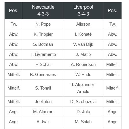
Newcastle
Liverpool
Pos.
Pos.
4-3-3
3-4-3
Tw.
N. Pope
Alisson
Tw.
Abw.
K. Trippier
I. Konaté
Abw.
Abw.
S. Botman
V. van Dijk
Abw.
Abw.
T. Livramento
J. Matip
Abw.
Abw.
F. Schär
A. Robertson
Mittelf.
Mittelf.
B. Guimaraes
W. Endo
Mittelf.
T. Alexander-
Mittelf.
S. Tonali
Mittelf.
Arnold
Mittelf.
Joelinton
D. Szobozslai
Mittelf.
Angr.
M. Almiron
D. Jota
Angr.
Angr.
A. Isak
M. Salah
Angr.