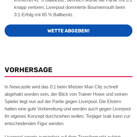
knapp verloren. Liverpool dominierte Bournemouth beim
3:1-Erfolg mit 65 % Ballbesitz.
WETTE ABGEBEN!
VORHERSAGE
In Newcastle wird das 0:1 beim Meister Man City schnell
abgehakt worden sein, der Blick von Trainer Howe und seinen
Spieler liegt nun auf der Partie gegen Liverpool. Die Elstern
hatten eine gute Vorbereitung und werden auch gegen Liverpool
ihr eigenes Konzept durchziehen wollen. Torjäger Isak kann zur
entscheidenden Figur werden.
Liverpool agierte zumindest auf dem Transfermarkt zuletzt