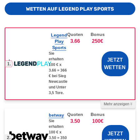
WETTEN AUF LEGEND PLAY SPORTS
Quoten
Bonus
Legend
3.66
250€
Play
Sports
Sie
erhalten
JETZT
1.
100 € x
WETTEN
3.66 = 366
€ bei Sieg
Newcastle
und Unter
3,5 Tore.
Mehr anzeigen
Vorteile
Auszahlungsdauer
Zahlungsmethoden
Quoten
Bonus
betway
250 €
1–3 Tage
3.50
100€
Sie
Willkommensbonus
erhalten
100 € x
Deutsche
JETZT
2.
3.50 = 350
Webseite