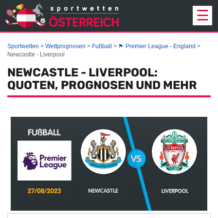
☰
SPORTWETTEN
Sportwetten
Wettprognosen
Fußball
🏴󠁧󠁢󠁥󠁮󠁧󠁿 Premier League - England
Newcastle - Liverpool
WETTANBIETER
NEWCASTLE - LIVERPOOL:
PROGNOSEN
QUOTEN, PROGNOSEN UND MEHR
BONUS
EINZAHLUNG
STRATEGIE
NEWS
ÜBER UNS