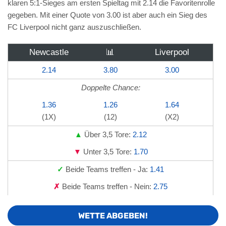
klaren 5:1-Sieges am ersten Spieltag mit 2.14 die Favoritenrolle
gegeben. Mit einer Quote von 3.00 ist aber auch ein Sieg des
FC Liverpool nicht ganz auszuschließen.
Newcastle
📊
Liverpool
2.14
3.80
3.00
Doppelte Chance:
1.36
1.26
1.64
(1X)
(12)
(X2)
▲
Über 3,5 Tore:
2.12
▼
Unter 3,5 Tore:
1.70
✓
Beide Teams treffen - Ja:
1.41
✗
Beide Teams treffen - Nein:
2.75
WETTE ABGEBEN!