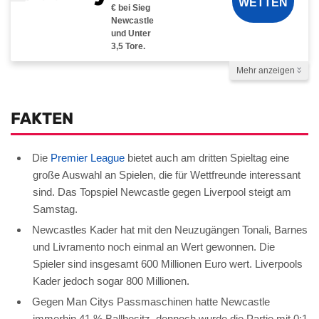
WETTEN
€ bei Sieg
Krypto-
Newcastle
Zahlungen
und Unter
möglich
3,5 Tore.
Mehr anzeigen
Vorteile
Auszahlungsdauer
Zahlungsmethoden
100 €
1–3 Tage
FAKTEN
Willkommensbonus
Transparente,
deutsche
Die
Premier League
bietet auch am dritten Spieltag eine
Webseite
große Auswahl an Spielen, die für Wettfreunde interessant
Viele
sind. Das Topspiel Newcastle gegen Liverpool steigt am
Sportarten
Samstag.
&
Wettmärkte
Newcastles Kader hat mit den Neuzugängen Tonali, Barnes
und Livramento noch einmal an Wert gewonnen. Die
Spieler sind insgesamt 600 Millionen Euro wert. Liverpools
Kader jedoch sogar 800 Millionen.
Gegen Man Citys Passmaschinen hatte Newcastle
immerhin 41 % Ballbesitz, dennoch wurde die Partie mit 0:1