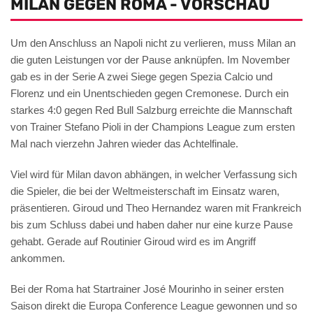
MILAN GEGEN ROMA - VORSCHAU
Um den Anschluss an Napoli nicht zu verlieren, muss Milan an
die guten Leistungen vor der Pause anknüpfen. Im November
gab es in der Serie A zwei Siege gegen Spezia Calcio und
Florenz und ein Unentschieden gegen Cremonese. Durch ein
starkes 4:0 gegen Red Bull Salzburg erreichte die Mannschaft
von Trainer Stefano Pioli in der Champions League zum ersten
Mal nach vierzehn Jahren wieder das Achtelfinale.
Viel wird für Milan davon abhängen, in welcher Verfassung sich
die Spieler, die bei der Weltmeisterschaft im Einsatz waren,
präsentieren. Giroud und Theo Hernandez waren mit Frankreich
bis zum Schluss dabei und haben daher nur eine kurze Pause
gehabt. Gerade auf Routinier Giroud wird es im Angriff
ankommen.
Bei der Roma hat Startrainer José Mourinho in seiner ersten
Saison direkt die Europa Conference League gewonnen und so