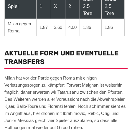
Spiel
1
X
2
2,5
2,5
Tore
Tore
Milan gegen
1.87
3.60
4.00
1.86
1.86
Roma
AKTUELLE FORM UND EVENTUELLE
TRANSFERS
Milan hat vor der Partie gegen Roma mit einigen
Verletzungssorgen zu kämpfen: Torwart Maignan ist weiterhin
fraglich, daher erwarten wir Tatarusanu zwischen den Pfosten.
Des Weiteren werden aller Voraussicht nach die Abwehrspieler
Kjaer, Ballo-Touré und Florenzi fehlen. Noch schlimmer sieht es
im Angriff aus, hier drohen mit Ibrahimovic, Rebic, Origi und
Junior Messias gleich vier Spieler auszufallen, so dass alle
Hoffnungen mal wieder auf Giroud ruhen.