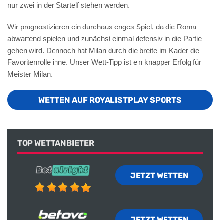
nur zwei in der Startelf stehen werden.
Wir prognostizieren ein durchaus enges Spiel, da die Roma
abwartend spielen und zunächst einmal defensiv in die Partie
gehen wird. Dennoch hat Milan durch die breite im Kader die
Favoritenrolle inne. Unser Wett-Tipp ist ein knapper Erfolg für
Meister Milan.
WETTEN AUF ROYALISTPLAY SPORTS
TOP WETTANBIETER
JETZT WETTEN
JETZT WETTEN