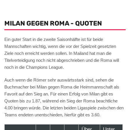
MILAN GEGEN ROMA - QUOTEN
Ein guter Start in die zweite Saisonhälfte ist für beide
Mannschaften wichtig, wenn die vor der Spielzeit gesetzten
Ziele noch erreicht werden sollen. In Mailand hat man die
Titelverteidigung noch nicht abgeschrieben und die Roma will
noch in die Champions League.
Auch wenn die Römer sehr auswärtsstark sind, sehen die
Buchmacher bei Milan gegen Roma die Heimmannschaft als
Favorit auf den Sieg an. Für einen Erfolg von Milan gibt es
Quoten bis zu 1.87, während ein Sieg der Roma beachtliche
4.00 bringen würde. Die letzten beiden Ligaspiele zwischen den
Teams endeten unentschieden, hierfür gibt es 3.60.
Über
Unter