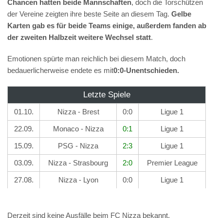
Chancen hatten beide Mannschaften
, doch die Torschützen
der Vereine zeigten ihre beste Seite an diesem Tag.
Gelbe
Karten gab es für beide Teams einige, außerdem fanden ab
der zweiten Halbzeit weitere Wechsel statt
.
Emotionen spürte man reichlich bei diesem Match, doch
bedauerlicherweise endete es mit
0:0-Unentschieden.
Letzte Spiele
01.10.
Nizza - Brest
0:0
Ligue 1
22.09.
Monaco - Nizza
0:1
Ligue 1
15.09.
PSG - Nizza
2:3
Ligue 1
03.09.
Nizza - Strasbourg
2:0
Premier League
27.08.
Nizza - Lyon
0:0
Ligue 1
Derzeit sind keine Ausfälle beim FC Nizza bekannt.