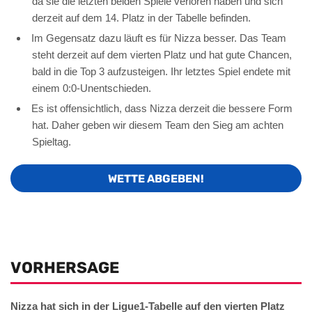
da sie die letzten beiden Spiele verloren haben und sich
derzeit auf dem 14. Platz in der Tabelle befinden.
Im Gegensatz dazu läuft es für Nizza besser. Das Team
steht derzeit auf dem vierten Platz und hat gute Chancen,
bald in die Top 3 aufzusteigen. Ihr letztes Spiel endete mit
einem 0:0-Unentschieden.
Es ist offensichtlich, dass Nizza derzeit die bessere Form
hat. Daher geben wir diesem Team den Sieg am achten
Spieltag.
WETTE ABGEBEN!
VORHERSAGE
Nizza hat sich in der Ligue1-Tabelle auf den vierten Platz