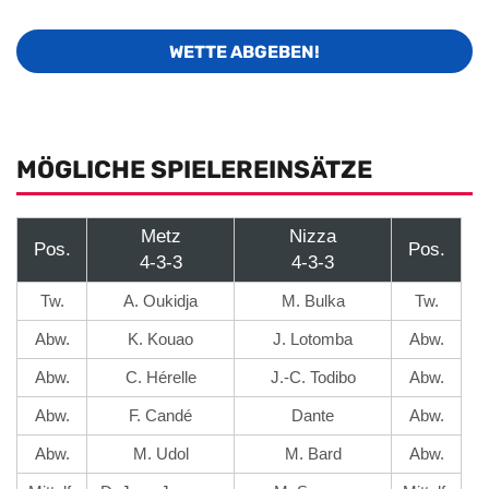
WETTE ABGEBEN!
MÖGLICHE SPIELEREINSÄTZE
Metz
Nizza
Pos.
Pos.
4-3-3
4-3-3
Tw.
A. Oukidja
M. Bulka
Tw.
Abw.
K. Kouao
J. Lotomba
Abw.
Abw.
C. Hérelle
J.-C. Todibo
Abw.
Abw.
F. Candé
Dante
Abw.
Abw.
M. Udol
M. Bard
Abw.