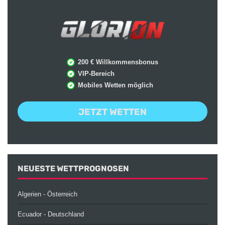
200 € Willkommensbonus
VIP-Bereich
Mobiles Wetten möglich
JETZT WETTEN
NEUESTE WETTPROGNOSEN
Algerien - Österreich
Ecuador - Deutschland