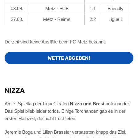
03.09.
Metz - FCB
1:1
Friendly
27.08.
Metz - Reims
2:2
Ligue 1
Derzeit sind keine Ausfälle beim FC Metz bekannt.
WETTE ABGEBEN!
NIZZA
Am 7. Spieltag der Ligue1 trafen
Nizza und Brest
aufeinander.
Das Spiel blieb leider torlos. Einige Torchancen gab es in der
ersten Halbzeit, die nicht fruchteten.
Jeremie Boga und Lilian Brassier verpassten knapp das Ziel.