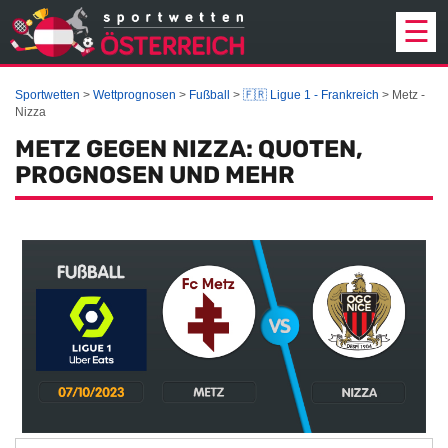
☰
SPORTWETTEN
Sportwetten
Wettprognosen
Fußball
🇫🇷 Ligue 1 - Frankreich
Metz -
Nizza
WETTANBIETER
METZ GEGEN NIZZA: QUOTEN,
PROGNOSEN
PROGNOSEN UND MEHR
BONUS
EINZAHLUNG
STRATEGIE
NEWS
ÜBER UNS