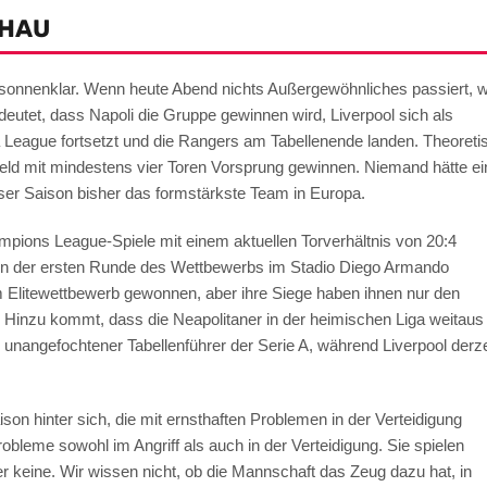
CHAU
es sonnenklar. Wenn heute Abend nichts Außergewöhnliches passiert, w
deutet, dass Napoli die Gruppe gewinnen wird, Liverpool sich als
opa League fortsetzt und die Rangers am Tabellenende landen. Theoreti
field mit mindestens vier Toren Vorsprung gewinnen. Niemand hätte ei
eser Saison bisher das formstärkste Team in Europa.
ampions League-Spiele mit einem aktuellen Torverhältnis von 20:4
 in der ersten Runde des Wettbewerbs im Stadio Diego Armando
m Elitewettbewerb gewonnen, aber ihre Siege haben ihnen nur den
hat. Hinzu kommt, dass die Neapolitaner in der heimischen Liga weitaus
 unangefochtener Tabellenführer der Serie A, während Liverpool derze
n hinter sich, die mit ernsthaften Problemen in der Verteidigung
obleme sowohl im Angriff als auch in der Verteidigung. Sie spielen
 keine. Wir wissen nicht, ob die Mannschaft das Zeug dazu hat, in