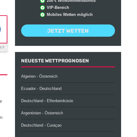
200 € Willkommensbonus
VIP-Bereich
Mobiles Wetten möglich
JETZT WETTEN
n
NEUESTE WETTPROGNOSEN
Algerien - Österreich
Ecuador - Deutschland
re
Deutschland - Elfenbeinküste
Argentinien - Österreich
in
Deutschland - Curaçao