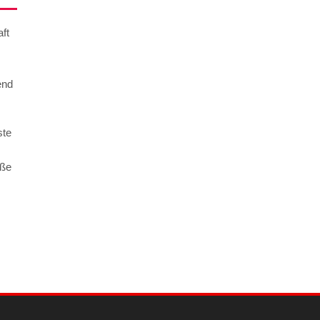
ft
end
ste
oße