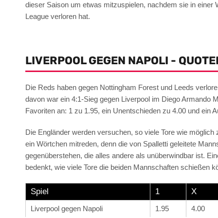
dieser Saison um etwas mitzuspielen, nachdem sie in eine
League verloren hat.
LIVERPOOL GEGEN NAPOLI - QUOTE
Die Reds haben gegen Nottingham Forest und Leeds verloren,
davon war ein 4:1-Sieg gegen Liverpool im Diego Armando M
Favoriten an: 1 zu 1.95, ein Unentschieden zu 4.00 und ein 
Die Engländer werden versuchen, so viele Tore wie möglich zu
ein Wörtchen mitreden, denn die von Spalletti geleitete Man
gegenüberstehen, die alles andere als unüberwindbar ist. Ei
bedenkt, wie viele Tore die beiden Mannschaften schießen k
Spiel
1
X
Liverpool gegen Napoli
1.95
4.00