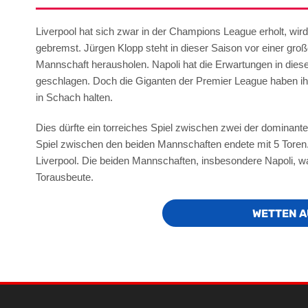
Liverpool hat sich zwar in der Champions League erholt, wird
gebremst. Jürgen Klopp steht in dieser Saison vor einer gr
Mannschaft herausholen. Napoli hat die Erwartungen in dieser
geschlagen. Doch die Giganten der Premier League haben ihr
in Schach halten.
Dies dürfte ein torreiches Spiel zwischen zwei der dominan
Spiel zwischen den beiden Mannschaften endete mit 5 Toren. 
Liverpool. Die beiden Mannschaften, insbesondere Napoli, wa
Torausbeute.
WETTEN A