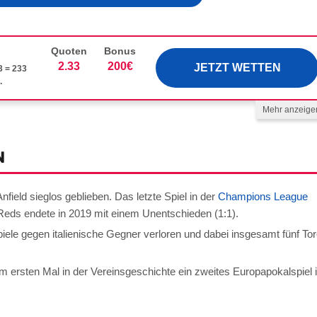
Quoten
Bonus
2.33
200€
JETZT WETTEN
3 = 233
.
Mehr anzeige
zahlungsdauer
Zahlungsmethoden
–3 Tage
N
nfield sieglos geblieben. Das letzte Spiel in der
Champions League
eds endete in 2019 mit einem Unentschieden (1:1).
iele gegen italienische Gegner verloren und dabei insgesamt fünf To
m ersten Mal in der Vereinsgeschichte ein zweites Europapokalspiel 