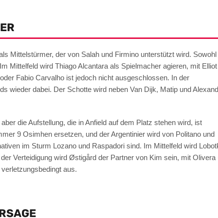
LER
ls Mittelstürmer, der von Salah und Firmino unterstützt wird. Sowohl
m Mittelfeld wird Thiago Alcantara als Spielmacher agieren, mit Elliot
der Fabio Carvalho ist jedoch nicht ausgeschlossen. In der
ds wieder dabei. Der Schotte wird neben Van Dijk, Matip und Alexand
aber die Aufstellung, die in Anfield auf dem Platz stehen wird, ist
mer 9 Osimhen ersetzen, und der Argentinier wird von Politano und
nativen im Sturm Lozano und Raspadori sind. Im Mittelfeld wird Lobot
 der Verteidigung wird Østigård der Partner von Kim sein, mit Olivera
n verletzungsbedingt aus.
ERSAGE