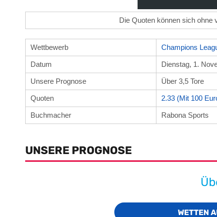
Die Quoten können sich ohne v
Wettbewerb
Champions Leag
Datum
Dienstag, 1. Nov
Unsere Prognose
Über 3,5 Tore
Quoten
2.33 (Mit 100 Eu
Buchmacher
Rabona Sports
UNSERE PROGNOSE
Übe
WETTEN A