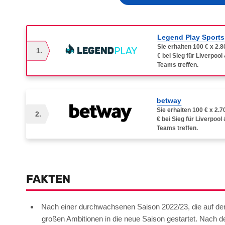
Legend Play Sports
Sie erhalten 100 € x 2.8
1.
€ bei Sieg für Liverpool
Teams treffen.
Vorteile
Aus
betway
250 €
Willkommensbonus
1
Sie erhalten 100 € x 2.7
2.
Deutsche Webseite
€ bei Sieg für Liverpool
Teams treffen.
Krypto-Zahlungen möglich
Vorteile
Aus
100 €
Willkommensbonus
1
FAKTEN
Transparente, deutsche
Webseite
Viele Sportarten & Wettmärkte
Nach einer durchwachsenen Saison 2022/23, die auf dem
großen Ambitionen in die neue Saison gestartet. Nach de