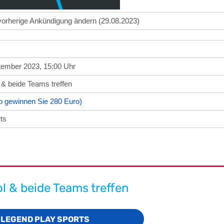
orherige Ankündigung ändern (29.08.2023)
tember 2023, 15:00 Uhr
l & beide Teams treffen
ro gewinnen Sie 280 Euro)
ts
ol & beide Teams treffen
 LEGEND PLAY SPORTS