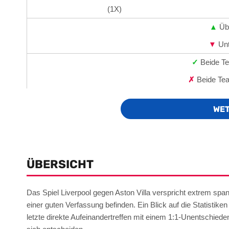
(1X)
▲
Übe
▼
Unt
✓
Beide Te
✗
Beide Tea
WET
ÜBERSICHT
Das Spiel Liverpool gegen Aston Villa verspricht extrem span
einer guten Verfassung befinden. Ein Blick auf die Statistiken
letzte direkte Aufeinandertreffen mit einem 1:1-Unentschiede