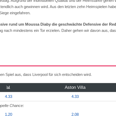
freudig. Aufgrund der individuellen Qualität und der Heimstärke gehen 
ztendlich auch gewinnen wird. Aus den letzten zehn Heimspielen hab
 Siege eingefahren.
nsive rund um Moussa Diaby die geschwächte Defensive der Re
g nach mindestens ein Tor erzielen. Daher gehen wir davon aus, da
 Spiel aus, dass Liverpool für sich entscheiden wird.
📊
Aston Villa
4.33
4.33
pelte Chance:
1.20
2.08