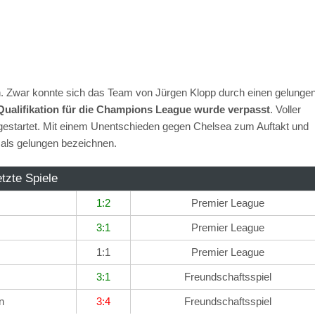
sen. Zwar konnte sich das Team von Jürgen Klopp durch einen gelunge
Qualifikation für die Champions League wurde verpasst
. Voller
t gestartet. Mit einem Unentschieden gegen Chelsea zum Auftakt und
als gelungen bezeichnen.
tzte Spiele
1:2
Premier League
3:1
Premier League
1:1
Premier League
3:1
Freundschaftsspiel
n
3:4
Freundschaftsspiel