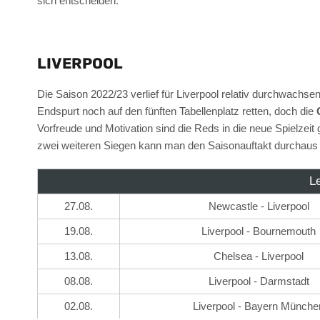
sich entscheiden.
LIVERPOOL
Die Saison 2022/23 verlief für Liverpool relativ durchwach
Endspurt noch auf den fünften Tabellenplatz retten, doch die
Vorfreude und Motivation sind die Reds in die neue Spielzei
zwei weiteren Siegen kann man den Saisonauftakt durchaus 
Le
27.08.
Newcastle - Liverpool
19.08.
Liverpool - Bournemouth
13.08.
Chelsea - Liverpool
08.08.
Liverpool - Darmstadt
02.08.
Liverpool - Bayern Münche