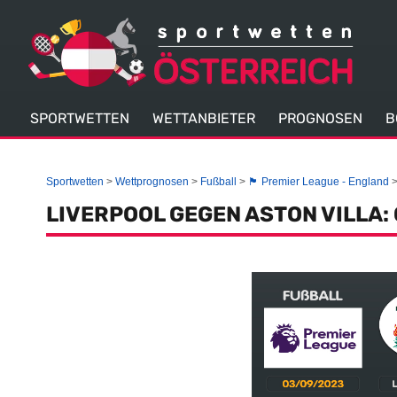
SPORTWETTEN
WETTANBIETER
PROGNOSEN
B
Sportwetten
Wettprognosen
Fußball
🏴󠁧󠁢󠁥󠁮󠁧󠁿 Premier League - England
LIVERPOOL GEGEN ASTON VILLA