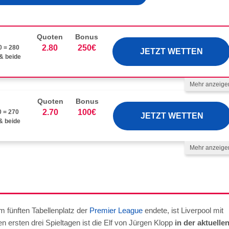
Quoten
Bonus
2.80
250€
0 = 280
JETZT WETTEN
 & beide
Mehr anzeige
zahlungsdauer
Zahlungsmethoden
Quoten
Bonus
–3 Tage
2.70
100€
0 = 270
JETZT WETTEN
 & beide
Mehr anzeige
zahlungsdauer
Zahlungsmethoden
–3 Tage
 fünften Tabellenplatz der
Premier League
endete, ist Liverpool mit
n ersten drei Spieltagen ist die Elf von Jürgen Klopp
in der aktuelle