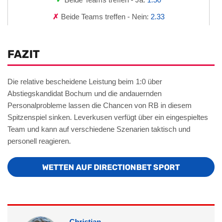
✗
Beide Teams treffen - Nein:
2.33
FAZIT
Die relative bescheidene Leistung beim 1:0 über
Abstiegskandidat Bochum und die andauernden
Personalprobleme lassen die Chancen von RB in diesem
Spitzenspiel sinken. Leverkusen verfügt über ein eingespieltes
Team und kann auf verschiedene Szenarien taktisch und
personell reagieren.
WETTEN AUF DIRECTIONBET SPORT
Christian