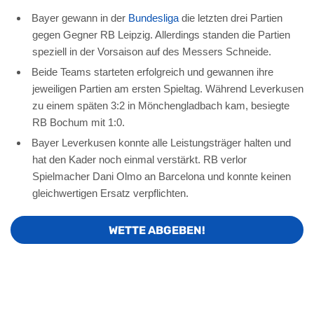
Webseite
Bayer gewann in der
Bundesliga
die letzten drei Partien
VIP-
gegen Gegner RB Leipzig. Allerdings standen die Partien
Programm
speziell in der Vorsaison auf des Messers Schneide.
Beide Teams starteten erfolgreich und gewannen ihre
jeweiligen Partien am ersten Spieltag. Während Leverkusen
zu einem späten 3:2 in Mönchengladbach kam, besiegte
RB Bochum mit 1:0.
Bayer Leverkusen konnte alle Leistungsträger halten und
hat den Kader noch einmal verstärkt. RB verlor
Spielmacher Dani Olmo an Barcelona und konnte keinen
gleichwertigen Ersatz verpflichten.
WETTE ABGEBEN!