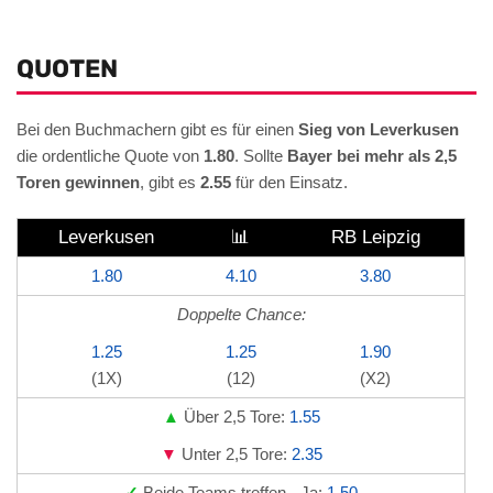
QUOTEN
Bei den Buchmachern gibt es für einen
Sieg von Leverkusen
die ordentliche Quote von
1.80
. Sollte
Bayer bei mehr als 2,5
Toren gewinnen
, gibt es
2.55
für den Einsatz.
Leverkusen
📊
RB Leipzig
1.80
4.10
3.80
Doppelte Chance:
1.25
1.25
1.90
(1X)
(12)
(X2)
▲
Über 2,5 Tore:
1.55
▼
Unter 2,5 Tore:
2.35
✓
Beide Teams treffen - Ja:
1.50