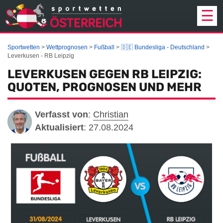
☰
SPORTWETTEN
Sportwetten
Wettprognosen
Fußball
🇩🇪 Bundesliga - Deutschland
Leverkusen - RB Leipzig
WETTANBIETER
LEVERKUSEN GEGEN RB LEIPZIG:
PROGNOSEN
QUOTEN, PROGNOSEN UND MEHR
BONUS
Verfasst von
:
Christian
EINZAHLUNG
Aktualisiert
:
27.08.2024
STRATEGIE
NEWS
ÜBER UNS