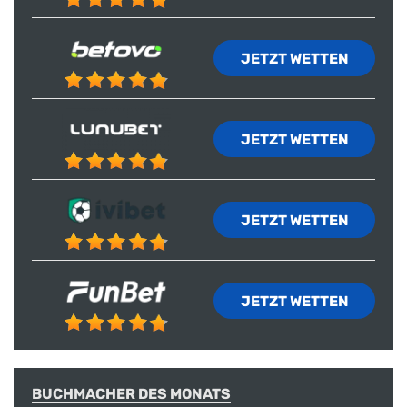
JETZT WETTEN
JETZT WETTEN
JETZT WETTEN
JETZT WETTEN
BUCHMACHER DES MONATS