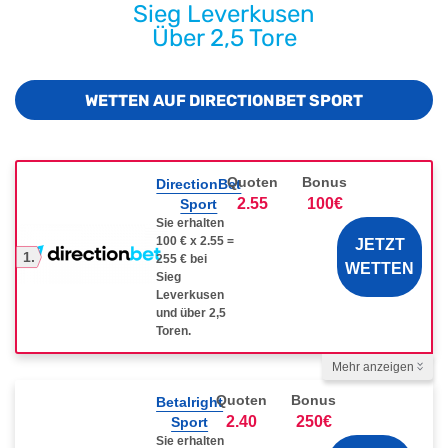
Sieg Leverkusen
Über 2,5 Tore
WETTEN AUF DIRECTIONBET SPORT
Quoten
Bonus
DirectionBet
2.55
100€
Sport
Sie erhalten
100 € x 2.55 =
JETZT
1.
255 € bei
WETTEN
Sieg
Leverkusen
und über 2,5
Toren.
Mehr anzeigen
Vorteile
Auszahlungsdauer
Zahlungsmethoden
Quoten
Bonus
Betalright
100 €
1–3 Tage
2.40
250€
Sport
Willkommensbonus
Sie erhalten