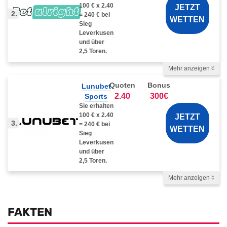
Mobile
100 € x 2.40
JETZT
2.
= 240 € bei
praktische
WETTEN
Sieg
App
Leverkusen
Kryptowährungen
und über
und Apple
2,5 Toren.
Pay
Mehr anzeigen
Vorteile
Auszahlungsdauer
Zahlungsmethoden
Quoten
Bonus
Lunubet
250€
1–3 Tage
2.40
300€
Sports
Willkommensbonus
Sie erhalten
Mobile
100 € x 2.40
JETZT
3.
= 240 € bei
App
WETTEN
Sieg
Kryptowährung
Leverkusen
und über
2,5 Toren.
Mehr anzeigen
Vorteile
Auszahlungsdauer
Zahlungsmethoden
300 €
1–3 Tage
FAKTEN
Willkommensbonus
Deutschsprachige