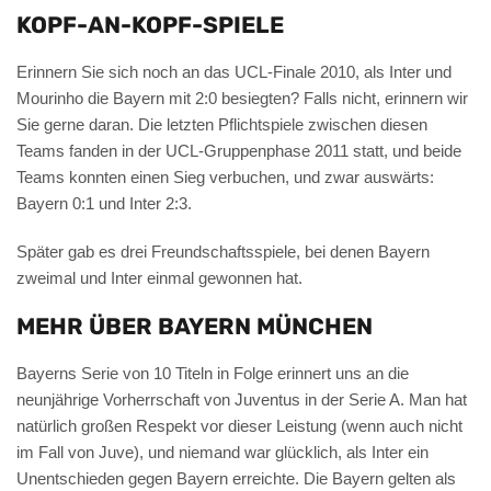
KOPF-AN-KOPF-SPIELE
Erinnern Sie sich noch an das UCL-Finale 2010, als Inter und
Mourinho die Bayern mit 2:0 besiegten? Falls nicht, erinnern wir
Sie gerne daran. Die letzten Pflichtspiele zwischen diesen
Teams fanden in der UCL-Gruppenphase 2011 statt, und beide
Teams konnten einen Sieg verbuchen, und zwar auswärts:
Bayern 0:1 und Inter 2:3.
Später gab es drei Freundschaftsspiele, bei denen Bayern
zweimal und Inter einmal gewonnen hat.
MEHR ÜBER BAYERN MÜNCHEN
Bayerns Serie von 10 Titeln in Folge erinnert uns an die
neunjährige Vorherrschaft von Juventus in der Serie A. Man hat
natürlich großen Respekt vor dieser Leistung (wenn auch nicht
im Fall von Juve), und niemand war glücklich, als Inter ein
Unentschieden gegen Bayern erreichte. Die Bayern gelten als