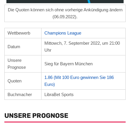
Die Quoten können sich ohne vorherige Ankündigung ändern
(06.09.2022).
Wettbewerb
Champions League
Mittowch, 7. September 2022, um 21:00
Datum
Uhr
Unsere
Sieg für Bayern München
Prognose
1.86 (Mit 100 Euro gewinnen Sie 186
Quoten
Euro)
Buchmacher
LibraBet Sports
UNSERE PROGNOSE