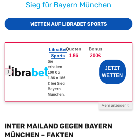
Sieg für Bayern München
WETTEN AUF LIBRABET SPORTS
Quoten
Bonus
LibraBet
1.86
200€
Sports
Sie
erhalten
JETZT
1.
100 € x
WETTEN
1.86 = 186
€ bei Sieg
Bayern
München.
Mehr anzeigen
Vorteile
Auszahlungsdauer
Zahlungsmethoden
200 €
1–3 Tage
INTER MAILAND GEGEN BAYERN
Willkommensbonus
MÜNCHEN – FAKTEN
Top-