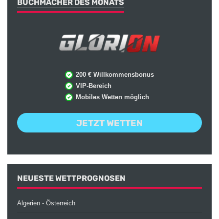
BUCHMACHER DES MONATS
200 € Willkommensbonus
VIP-Bereich
Mobiles Wetten möglich
JETZT WETTEN
NEUESTE WETTPROGNOSEN
Algerien - Österreich