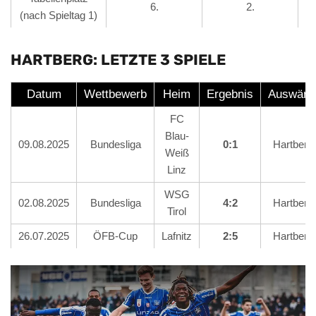
6.
2.
(nach Spieltag 1)
HARTBERG: LETZTE 3 SPIELE
Datum
Wettbewerb
Heim
Ergebnis
Auswärt
FC
Blau-
09.08.2025
Bundesliga
0:1
Hartberg
Weiß
Linz
WSG
02.08.2025
Bundesliga
4:2
Hartberg
Tirol
26.07.2025
ÖFB-Cup
Lafnitz
2:5
Hartberg