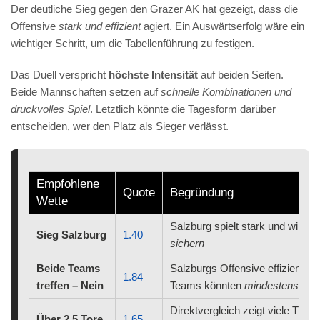
Der deutliche Sieg gegen den Grazer AK hat gezeigt, dass die
Offensive
stark und effizient
agiert. Ein Auswärtserfolg wäre ein
wichtiger Schritt, um die Tabellenführung zu festigen.
Das Duell verspricht
höchste Intensität
auf beiden Seiten.
Beide Mannschaften setzen auf
schnelle Kombinationen und
druckvolles Spiel
. Letztlich könnte die Tagesform darüber
entscheiden, wer den Platz als Sieger verlässt.
Empfohlene
Quote
Begründung
Wette
Salzburg spielt stark und will g
Sieg Salzburg
1.40
sichern
Beide Teams
Salzburgs Offensive effizient, Ha
1.84
treffen – Nein
Teams könnten
mindestens einm
Direktvergleich zeigt viele Tref
Über 2,5 Tore
1.65