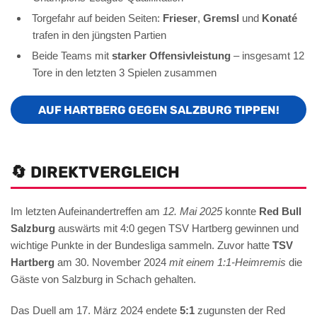
Torgefahr auf beiden Seiten:
Frieser
,
Gremsl
und
Konaté
trafen in den jüngsten Partien
Beide Teams mit
starker Offensivleistung
– insgesamt 12
Tore in den letzten 3 Spielen zusammen
AUF HARTBERG GEGEN SALZBURG TIPPEN!
🔄 DIREKTVERGLEICH
Im letzten Aufeinandertreffen am
12. Mai 2025
konnte
Red Bull
Salzburg
auswärts mit 4:0 gegen TSV Hartberg gewinnen und
wichtige Punkte in der Bundesliga sammeln. Zuvor hatte
TSV
Hartberg
am 30. November 2024
mit einem 1:1-Heimremis
die
Gäste von Salzburg in Schach gehalten.
Das Duell am 17. März 2024 endete
5:1
zugunsten der Red