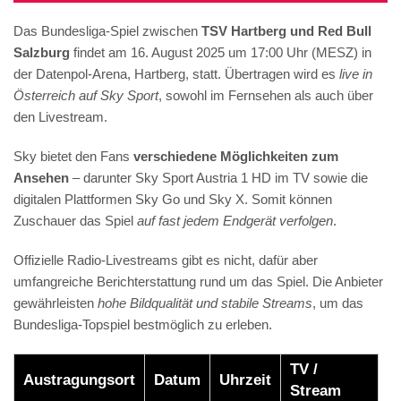
Das Bundesliga-Spiel zwischen
TSV Hartberg und Red Bull
Salzburg
findet am 16. August 2025 um 17:00 Uhr (MESZ) in
der Datenpol-Arena, Hartberg, statt. Übertragen wird es
live in
Österreich auf Sky Sport
, sowohl im Fernsehen als auch über
den Livestream.
Sky bietet den Fans
verschiedene Möglichkeiten zum
Ansehen
– darunter Sky Sport Austria 1 HD im TV sowie die
digitalen Plattformen Sky Go und Sky X. Somit können
Zuschauer das Spiel
auf fast jedem Endgerät verfolgen
.
Offizielle Radio-Livestreams gibt es nicht, dafür aber
umfangreiche Berichterstattung rund um das Spiel. Die Anbieter
gewährleisten
hohe Bildqualität und stabile Streams
, um das
Bundesliga-Topspiel bestmöglich zu erleben.
TV /
Austragungsort
Datum
Uhrzeit
Stream