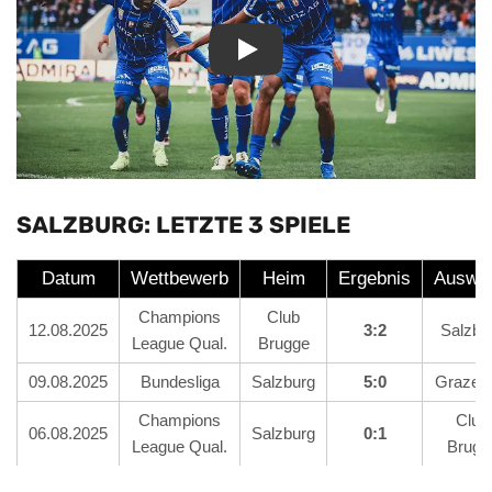
Play
SALZBURG: LETZTE 3 SPIELE
Datum
Wettbewerb
Heim
Ergebnis
Auswär
Champions
Club
12.08.2025
3:2
Salzbu
League Qual.
Brugge
09.08.2025
Bundesliga
Salzburg
5:0
Grazer
Champions
Club
06.08.2025
Salzburg
0:1
League Qual.
Brugg