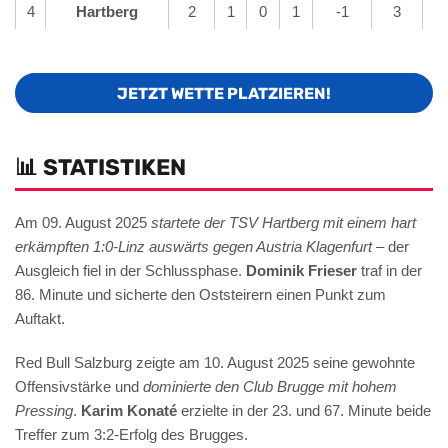
4
Hartberg
2
1
0
1
-1
3
JETZT WETTE PLATZIEREN!
📊 STATISTIKEN
Am 09. August 2025
startete der TSV Hartberg mit einem hart
erkämpften 1:0-Linz auswärts gegen Austria Klagenfurt
– der
Ausgleich fiel in der Schlussphase.
Dominik Frieser
traf in der
86. Minute und sicherte den Oststeirern einen Punkt zum
Auftakt.
Red Bull Salzburg zeigte am 10. August 2025 seine gewohnte
Offensivstärke und
dominierte den Club Brugge mit hohem
Pressing
.
Karim Konaté
erzielte in der 23. und 67. Minute beide
Treffer zum 3:2-Erfolg des Brugges.