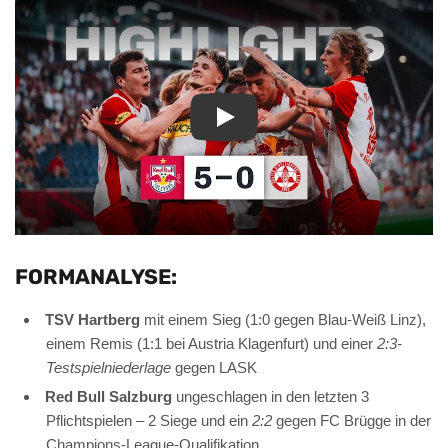
Play
FORMANALYSE:
TSV Hartberg
mit einem Sieg (1:0 gegen Blau-Weiß Linz),
einem Remis (1:1 bei Austria Klagenfurt) und einer
2:3-
Testspielniederlage
gegen LASK
Red Bull Salzburg
ungeschlagen in den letzten 3
Pflichtspielen – 2 Siege und ein
2:2
gegen FC Brügge in der
Champions-League-Qualifikation