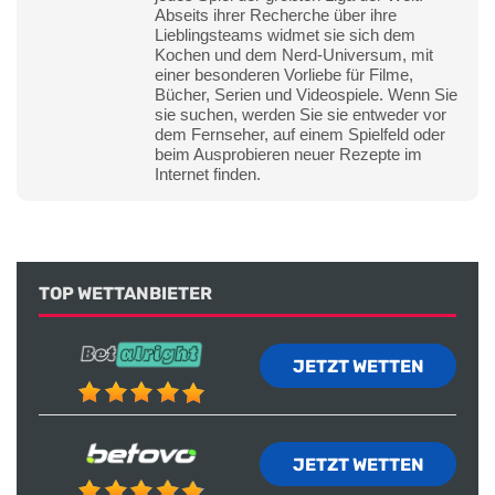
Abseits ihrer Recherche über ihre
Lieblingsteams widmet sie sich dem
Kochen und dem Nerd-Universum, mit
einer besonderen Vorliebe für Filme,
Bücher, Serien und Videospiele. Wenn Sie
sie suchen, werden Sie sie entweder vor
dem Fernseher, auf einem Spielfeld oder
beim Ausprobieren neuer Rezepte im
Internet finden.
TOP WETTANBIETER
JETZT WETTEN
JETZT WETTEN