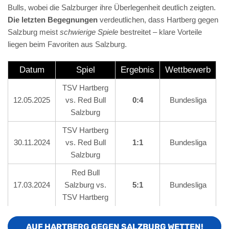
Bulls, wobei die Salzburger ihre Überlegenheit deutlich zeigten.
Die letzten Begegnungen
verdeutlichen, dass Hartberg gegen
Salzburg meist
schwierige Spiele
bestreitet – klare Vorteile
liegen beim Favoriten aus Salzburg.
Datum
Spiel
Ergebnis
Wettbewerb
TSV Hartberg
12.05.2025
vs. Red Bull
0:4
Bundesliga
Salzburg
TSV Hartberg
30.11.2024
vs. Red Bull
1:1
Bundesliga
Salzburg
Red Bull
17.03.2024
Salzburg vs.
5:1
Bundesliga
TSV Hartberg
AUF HARTBERG GEGEN SALZBURG WETTEN!