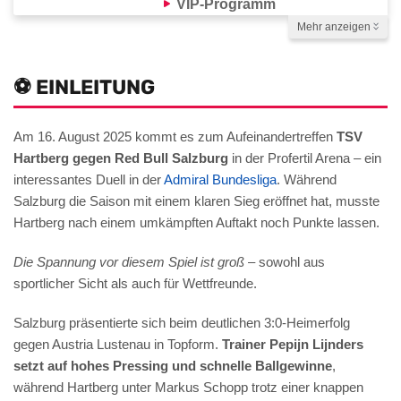
VIP-Programm
Mehr anzeigen
Auszahlungsdauer
Zahlungsmethoden
1–3 Tage
⚽ EINLEITUNG
Am 16. August 2025 kommt es zum Aufeinandertreffen
TSV
Hartberg gegen Red Bull Salzburg
in der Profertil Arena – ein
interessantes Duell in der
Admiral Bundesliga
. Während
Salzburg die Saison mit einem klaren Sieg eröffnet hat, musste
Hartberg nach einem umkämpften Auftakt noch Punkte lassen.
Die Spannung vor diesem Spiel ist groß
– sowohl aus
sportlicher Sicht als auch für Wettfreunde.
Salzburg präsentierte sich beim deutlichen 3:0-Heimerfolg
gegen Austria Lustenau in Topform.
Trainer Pepijn Lijnders
setzt auf hohes Pressing und schnelle Ballgewinne
,
während Hartberg unter Markus Schopp trotz einer knappen