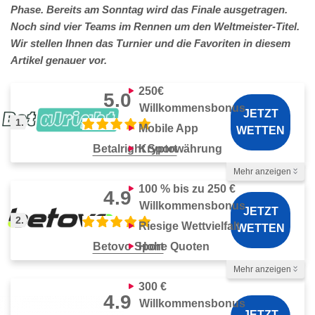
Phase. Bereits am Sonntag wird das Finale ausgetragen.
Noch sind vier Teams im Rennen um den Weltmeister-Titel.
Wir stellen Ihnen das Turnier und die Favoriten in diesem
Artikel genauer vor.
250€
5.0
Willkommensbonus
JETZT
1.
Mobile App
WETTEN
Kryptowährung
Betalright Sport
Mehr anzeigen
Auszahlungsdauer
Zahlungsmethoden
100 % bis zu 250 €
4.9
Willkommensbonus
1–3 Tage
JETZT
2.
Riesige Wettvielfalt
WETTEN
Hohe Quoten
Betovo Sport
Mehr anzeigen
Auszahlungsdauer
Zahlungsmethoden
300 €
4.9
Willkommensbonus
1–3 Tage
JETZT