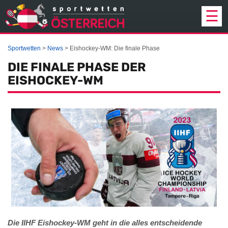
☰
SPORTWETTEN
Sportwetten
News
Eishockey-WM: Die finale Phase
WETTANBIETER
DIE FINALE PHASE DER
EISHOCKEY-WM
PROGNOSEN
BONUS
EINZAHLUNG
STRATEGIE
NEWS
ÜBER UNS
Die IIHF Eishockey-WM geht in die alles entscheidende