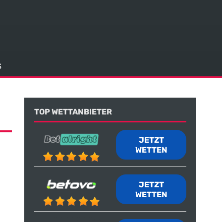
S
TOP WETTANBIETER
JETZT
WETTEN
JETZT
WETTEN