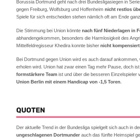
Borussia Dortmund geht nach drei Bundesligasiegen in Serie
gegen Freiburg, Wolfsburg und Hoffenheim
nicht restlos ü
Spiele für sich entscheiden stehen nämlich oft am Ende gan
Die Stimmung bei Union könnte
nach fünf Niederlagen in F
abhandengekommen, besonders die Harmlosigkeit des Angrif
Mittelfeldregisseur Khedira konnte bisher
nicht kompensier
Bei Dortmund gegen Union wird es auch darauf ankommen, 
erholen wird. Union hat zwar einen Tag mehr Pause, doch is
formstärkere Team
ist und über die besseren Einzelspieler 
Union Berlin mit einem Handicap von -1,5 Toren
.
QUOTEN
Der aktuelle Trend in der Bundesliga spielgelt sich auch in d
ungeschlagenen Dortmunder
auch das fünfte Heimspiel ge