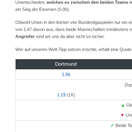
Unentschieden,
welches es zwischen den beiden Teams n
ein Sieg der Eisernen (5.00).
Obwohl Union in den letzten vier Bundesligaspielen nur ein e
von 1.67 davon aus, dass beide Mannschaften mindestens ei
Angreifer
sind wir uns da aber nicht so sicher.
Wer auf unseren Wett-Tipp setzen möchte, erhält eine Quote
Dortmund
1.56
Dop
1.19
(1X)
▲
Übe
▼
Unt
✓
Beide Te