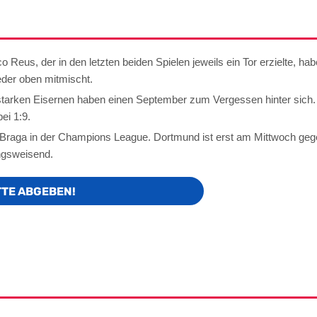
–3 Tage
us, der in den letzten beiden Spielen jeweils ein Tor erzielte, ha
der oben mitmischt.
starken Eisernen haben einen September zum Vergessen hinter sich.
bei 1:9.
Braga in der Champions League. Dortmund ist erst am Mittwoch geg
ungsweisend.
TE ABGEBEN!