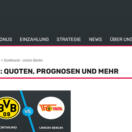
ONUS
EINZAHLUNG
STRATEGIE
NEWS
ÜBER UN
Dortmund - Union Berlin
: QUOTEN, PROGNOSEN UND MEHR