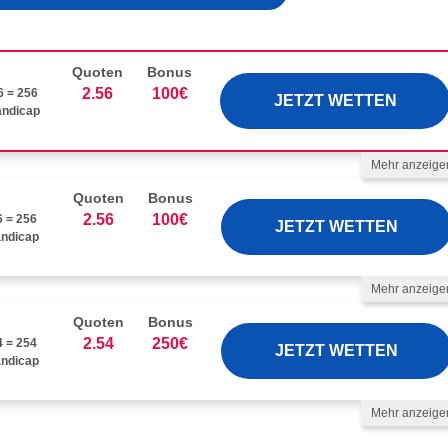
Quoten
Bonus
2.56
100€
6 = 256
JETZT WETTEN
andicap
Mehr anzeige
zahlungsdauer
Zahlungsmethoden
Quoten
Bonus
–3 Tage
2.56
100€
6 = 256
JETZT WETTEN
andicap
Mehr anzeige
zahlungsdauer
Zahlungsmethoden
Quoten
Bonus
–3 Tage
2.54
250€
4 = 254
JETZT WETTEN
andicap
Mehr anzeige
zahlungsdauer
Zahlungsmethoden