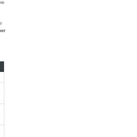
wie
e
ner