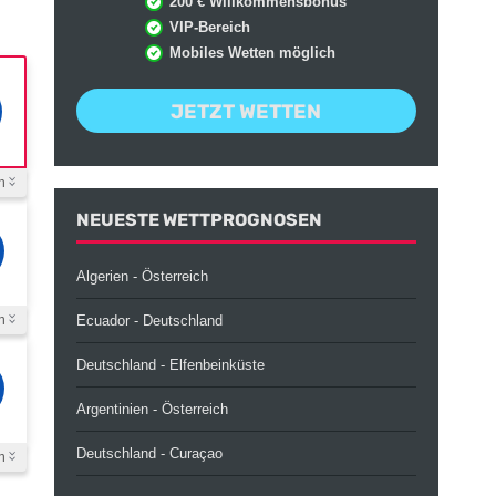
200 € Willkommensbonus
VIP-Bereich
Mobiles Wetten möglich
JETZT WETTEN
n
NEUESTE WETTPROGNOSEN
Algerien - Österreich
n
Ecuador - Deutschland
Deutschland - Elfenbeinküste
Argentinien - Österreich
Deutschland - Curaçao
n