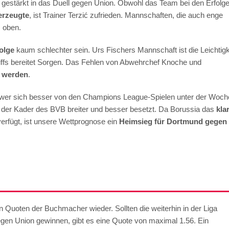
 gestärkt in das Duell gegen Union. Obwohl das Team bei den Erfolg
berzeugte
, ist Trainer Terzić zufrieden. Mannschaften, die auch enge
z oben.
olge
kaum schlechter sein. Urs Fischers Mannschaft ist die Leichtigk
fs bereitet Sorgen. Das Fehlen von Abwehrchef Knoche und
t werden
.
wer sich besser von den Champions League-Spielen unter der Woch
t der Kader des BVB breiter und besser besetzt. Da Borussia das
kla
verfügt, ist unsere Wettprognose ein
Heimsieg für Dortmund gegen
en Quoten der Buchmacher wieder. Sollten die weiterhin in der Liga
gen Union gewinnen, gibt es eine Quote von maximal 1.56. Ein