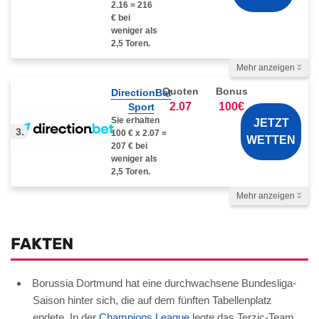
2.16 = 216
und
€ bei
Casinobereich
weniger als
Kryptowährungen
2,5 Toren.
Mehr anzeigen
Vorteile
Auszahlungsdauer
Zahlungsmethoden
Quoten
Bonus
DirectionBet
250 €
1–3 Tage
2.07
100€
Sport
Willkommensbonus
Sie erhalten
JETZT
3.
Deutsche
100 € x 2.07 =
WETTEN
207 € bei
Webseite
weniger als
Krypto-
2,5 Toren.
Zahlungen
möglich
Mehr anzeigen
Vorteile
Auszahlungsdauer
Zahlungsmethoden
100 €
1–3 Tage
FAKTEN
Willkommensbonus
Mobile
praktische
Borussia Dortmund hat eine durchwachsene Bundesliga-
App
Saison hinter sich, die auf dem fünften Tabellenplatz
Kryptowährungen
endete. In der
Champions League
legte das Terzic-Team