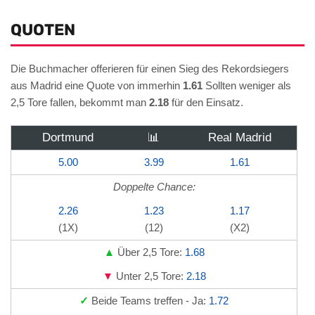
QUOTEN
Die Buchmacher offerieren für einen Sieg des Rekordsiegers
aus Madrid eine Quote von immerhin
1.61
Sollten weniger als
2,5 Tore fallen, bekommt man
2.18
für den Einsatz.
Dortmund
📊
Real Madrid
5.00
3.99
1.61
Doppelte Chance:
2.26
1.23
1.17
(1X)
(12)
(X2)
▲
Über 2,5 Tore:
1.68
▼
Unter 2,5 Tore:
2.18
✓
Beide Teams treffen - Ja:
1.72