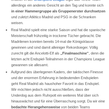
und Apple
allerdings ein anderes Gesicht an den Tag und konnte sich
Pay
in einer Hammergruppe als Gruppenerster durchsetzen
und zuletzt Atlético Madrid und PSG in die Schranken
weisen.
Real Madrid spielt eine starke Saison und hat die spanische
Meisterschaft frühzeitig in trockene Tücher gebracht. Die
Madrilenen konnten bereits 14-mal die Königsklasse
gewinnen und sind damit alleiniger Rekordsieger. Völlig
zurecht gilt die Ancelotti-Elf als
„Finalmaschine“
, denn die
letzten acht Endspiel-Teilnahmen in der Champions League
gewannen sie allesamt.
Aufgrund des überlegenen Kaders, der taktischen Finesse
und der enormen Erfahrung in bedeutenden Endspielen
geht Real Madrid als haushoher Favorit in das Endspiel.
Wir möchten jedoch nicht ausschließen, dass der
Underdog aus dem Ruhrpott ein weiteres Mal über sich
hinauswächst und für eine Überraschung sorgt. Da wir eine
bedachte Herangehensweise
von beiden Teams