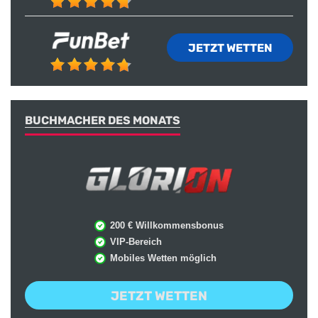
JETZT WETTEN
BUCHMACHER DES MONATS
200 € Willkommensbonus
VIP-Bereich
Mobiles Wetten möglich
JETZT WETTEN