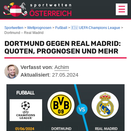
☰
SPORTWETTEN
Sportwetten
Wettprognosen
Fußball
🇪🇺 UEFA Champions League
Dortmund – Real Madrid
WETTANBIETER
DORTMUND GEGEN REAL MADRID:
PROGNOSEN
QUOTEN, PROGNOSEN UND MEHR
BONUS
Verfasst von
:
Achim
EINZAHLUNG
Aktualisiert
:
27.05.2024
STRATEGIE
NEWS
ÜBER UNS