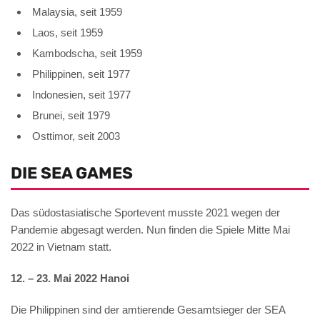
Malaysia, seit 1959
Laos, seit 1959
Kambodscha, seit 1959
Philippinen, seit 1977
Indonesien, seit 1977
Brunei, seit 1979
Osttimor, seit 2003
DIE SEA GAMES
Das südostasiatische Sportevent musste 2021 wegen der
Pandemie abgesagt werden. Nun finden die Spiele Mitte Mai
2022 in Vietnam statt.
12. – 23. Mai 2022 Hanoi
Die Philippinen sind der amtierende Gesamtsieger der SEA