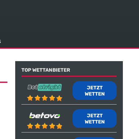
S
TOP WETTANBIETER
JETZT
WETTEN
JETZT
WETTEN