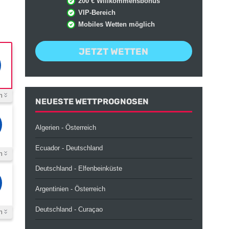
200 € Willkommensbonus
VIP-Bereich
Mobiles Wetten möglich
JETZT WETTEN
n
NEUESTE WETTPROGNOSEN
Algerien - Österreich
Ecuador - Deutschland
n
Deutschland - Elfenbeinküste
Argentinien - Österreich
Deutschland - Curaçao
n