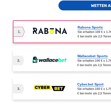
WETTEN A
Rabona Sports
1.
Sie erhalten 100 € x 1.7
€ bei mehr als 2,5 Toren
Vorteile
Aus
Wallacebet Sports
200 €
Willkommensbonus
1
2.
Sie erhalten 100 € x 1.7
Web-App für iOS und Android
€ bei mehr als 2,5 Toren
Kryptowährungen
Vorteile
Aus
Cyber.bet Sport
100 €
Willkommensbonus
1
3.
Sie erhalten 100 € x 1.7
Attraktive Quoten
€ bei mehr als 2,5 Toren
Intuitive mobile App
Vorteile
Aus