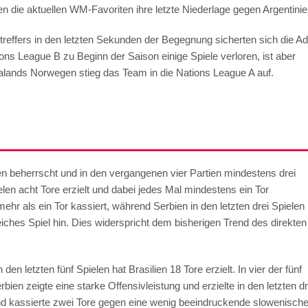
n die aktuellen WM-Favoriten ihre letzte Niederlage gegen Argentinie
reffers in den letzten Sekunden der Begegnung sicherten sich die Ad
ions League B zu Beginn der Saison einige Spiele verloren, ist aber
alands Norwegen stieg das Team in die Nations League A auf.
ten beherrscht und in den vergangenen vier Partien mindestens drei
pielen acht Tore erzielt und dabei jedes Mal mindestens ein Tor
mehr als ein Tor kassiert, während Serbien in den letzten drei Spielen
eiches Spiel hin. Dies widerspricht dem bisherigen Trend des direkten
den letzten fünf Spielen hat Brasilien 18 Tore erzielt. In vier der fünf
rbien zeigte eine starke Offensivleistung und erzielte in den letzten dr
und kassierte zwei Tore gegen eine wenig beeindruckende slowenisch