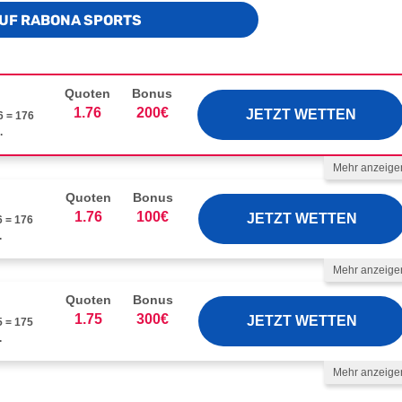
UF RABONA SPORTS
Quoten
Bonus
1.76
200€
JETZT WETTEN
6 = 176
.
Mehr anzeige
zahlungsdauer
Zahlungsmethoden
Quoten
Bonus
–3 Tage
1.76
100€
JETZT WETTEN
6 = 176
.
Mehr anzeige
zahlungsdauer
Zahlungsmethoden
Quoten
Bonus
–3 Tage
1.75
300€
JETZT WETTEN
5 = 175
.
Mehr anzeige
zahlungsdauer
Zahlungsmethoden