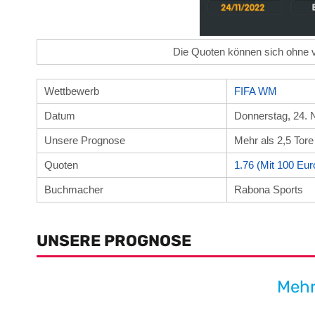
Die Quoten können sich ohne v
Wettbewerb
FIFA WM
Datum
Donnerstag, 24. 
Unsere Prognose
Mehr als 2,5 Tore
Quoten
1.76 (Mit 100 Eu
Buchmacher
Rabona Sports
UNSERE PROGNOSE
Mehr 