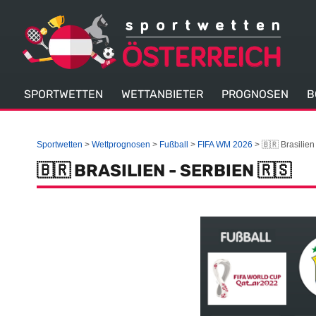
SPORTWETTEN
WETTANBIETER
PROGNOSEN
B
Sportwetten
Wettprognosen
Fußball
FIFA WM 2026
🇧🇷 Brasilien
🇧🇷 BRASILIEN - SERBIEN 🇷🇸