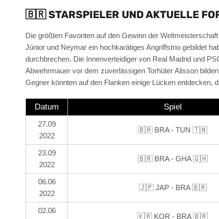
🇧🇷 STARSPIELER UND AKTUELLE FO
Die größten Favoriten auf den Gewinn der Weltmeisterschaft i
Júnior und Neymar ein hochkarätiges Angriffstrio gebildet habe
durchbrechen. Die Innenverteidiger von Real Madrid und PSG
Abwehrmauer vor dem zuverlässigen Torhüter Alisson bilden. 
Gegner könnten auf den Flanken einige Lücken entdecken, d
Datum
Spiel
27.09
🇧🇷 BRA - TUN 🇹🇳
2022
23.09
🇧🇷 BRA - GHA 🇬🇭
2022
06.06
🇯🇵 JAP - BRA 🇧🇷
2022
02.06
🇰🇷 KOR - BRA 🇧🇷