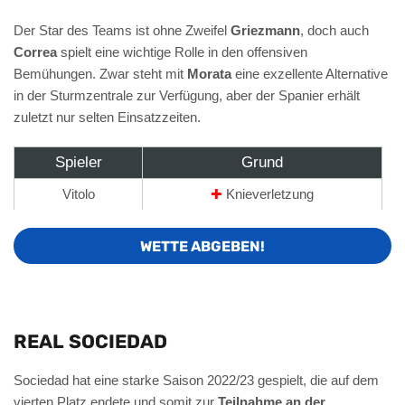
Der Star des Teams ist ohne Zweifel
Griezmann
, doch auch
Correa
spielt eine wichtige Rolle in den offensiven
Bemühungen. Zwar steht mit
Morata
eine exzellente Alternative
in der Sturmzentrale zur Verfügung, aber der Spanier erhält
zuletzt nur selten Einsatzzeiten.
Spieler
Grund
Vitolo
✚
Knieverletzung
WETTE ABGEBEN!
REAL SOCIEDAD
Sociedad hat eine starke Saison 2022/23 gespielt, die auf dem
vierten Platz endete und somit zur
Teilnahme an der