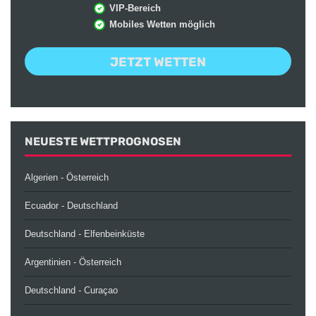
VIP-Bereich
Mobiles Wetten möglich
JETZT WETTEN
NEUESTE WETTPROGNOSEN
Algerien - Österreich
Ecuador - Deutschland
Deutschland - Elfenbeinküste
Argentinien - Österreich
Deutschland - Curaçao