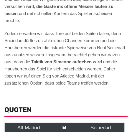
versuchen wird,
die Gäste ins offene Messer laufen zu
lassen
und mit schnellen Kontern das Spiel entscheiden
möchte.
Zudem erwarten wir, dass Tore auf beiden Seiten fallen, denn
Sociedad dürfte zu zahlreichen Chancen kommen und die
Hausherren werden die riskante Spielweise von Real Sociedad
auszunutzen wissen. Insgesamt betrachtet gehen wir davon
aus, dass die
Taktik von Simeone aufgehen wird
und die
Hausherren das Spiel für sich entscheiden werden. Daher
tippen wir auf einen Sieg von Atletico Madrid, mit der
zusätzlichen Option, dass beide Teams treffen werden.
QUOTEN
Atl Madrid
📊
Sociedad