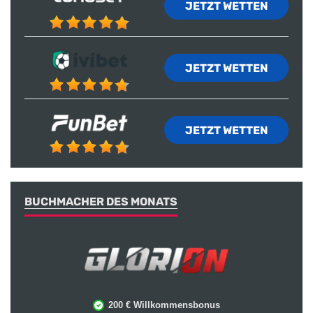
JETZT WETTEN
JETZT WETTEN
JETZT WETTEN
BUCHMACHER DES MONATS
200 € Willkommensbonus