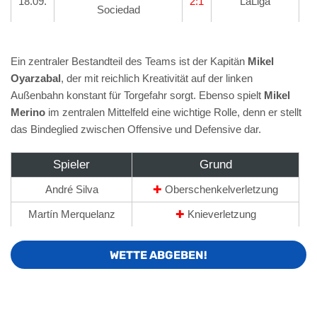
18.09.
2:1
LaLiga
Sociedad
Ein zentraler Bestandteil des Teams ist der Kapitän
Mikel
Oyarzabal
, der mit reichlich Kreativität auf der linken
Außenbahn konstant für Torgefahr sorgt. Ebenso spielt
Mikel
Merino
im zentralen Mittelfeld eine wichtige Rolle, denn er stellt
das Bindeglied zwischen Offensive und Defensive dar.
Spieler
Grund
André Silva
✚
Oberschenkelverletzung
Martín Merquelanz
✚
Knieverletzung
WETTE ABGEBEN!