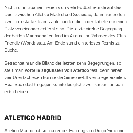
Nicht nur in Spanien freuen sich viele Fußballfreunde auf das
Duell zwischen Atletico Madrid und Sociedad, denn hier treffen
zwei formstarke Teams aufeinander, die in der Tabelle nur einen
Platz voneinander entfernt sind. Die letzte direkte Begegnung
der beiden Mannschaften fand im August im Rahmen des Club
Friendly (World) statt. Am Ende stand ein torloses Remis zu
Buche.
Betrachtet man die Bilanz der letzten zehn Begegnungen, so
stellt man
Vorteile zugunsten von Atletico
fest, denn neben
vier Unentschieden konnte die Simeone-Elf vier Siege erzielen.
Real Sociedad hingegen konnte lediglich zwei Partien für sich
entscheiden.
ATLETICO MADRID
Atletico Madrid hat sich unter der Führung von Diego Simeone