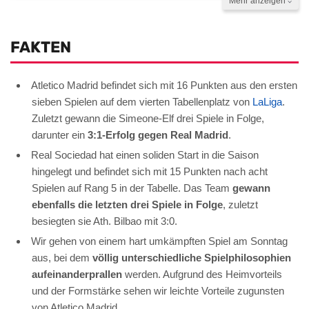
Mehr anzeigen
Vorteile
Auszahlungsdauer
Zahlungsmethoden
250 €
1–3 Tage
FAKTEN
Willkommensbonus
Deutsche
Webseite
Atletico Madrid befindet sich mit 16 Punkten aus den ersten
Krypto-
sieben Spielen auf dem vierten Tabellenplatz von
LaLiga
.
Zahlungen
Zuletzt gewann die Simeone-Elf drei Spiele in Folge,
möglich
darunter ein
3:1-Erfolg gegen Real Madrid
.
Real Sociedad hat einen soliden Start in die Saison
hingelegt und befindet sich mit 15 Punkten nach acht
Spielen auf Rang 5 in der Tabelle. Das Team
gewann
ebenfalls die letzten drei Spiele in Folge
, zuletzt
besiegten sie Ath. Bilbao mit 3:0.
Wir gehen von einem hart umkämpften Spiel am Sonntag
aus, bei dem
völlig unterschiedliche Spielphilosophien
aufeinanderprallen
werden. Aufgrund des Heimvorteils
und der Formstärke sehen wir leichte Vorteile zugunsten
von Atletico Madrid.