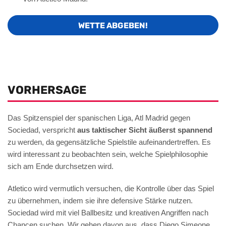
WETTE ABGEBEN!
VORHERSAGE
Das Spitzenspiel der spanischen Liga, Atl Madrid gegen
Sociedad, verspricht
aus taktischer Sicht äußerst spannend
zu werden, da gegensätzliche Spielstile aufeinandertreffen. Es
wird interessant zu beobachten sein, welche Spielphilosophie
sich am Ende durchsetzen wird.
Atletico wird vermutlich versuchen, die Kontrolle über das Spiel
zu übernehmen, indem sie ihre defensive Stärke nutzen.
Sociedad wird mit viel Ballbesitz und kreativen Angriffen nach
Chancen suchen. Wir gehen davon aus, dass Diego Simeone