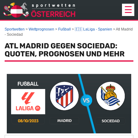
☰
SPORTWETTEN
Sportwetten
Wettprognosen
Fußball
🇪🇸 LaLiga - Spanien
Atl Madrid
- Sociedad
WETTANBIETER
ATL MADRID GEGEN SOCIEDAD:
PROGNOSEN
QUOTEN, PROGNOSEN UND MEHR
BONUS
EINZAHLUNG
STRATEGIE
NEWS
ÜBER UNS