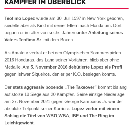
KÄMPFER IM ÜBERBLICK
Teofimo Lopez
wurde am 30. Juli 1997 in New York geboren,
siedelte aber als Kind mit seiner Eltern nach Florida um. Dort
begann er im alter von sechs Jahren
unter Anleitung seines
Vaters Teofimo Sr.
mit dem Boxen.
Als Amateur vertrat er bei den Olympischen Sommerspielen
2016 Honduras, das Land seiner Vorfahren, blieb aber ohne
Medaille. Am
5. November 2016 debütierte Lopez als Profi
gegen Ishwar Siqueiros, den er per K.O. besiegen konnte.
Der
stets aggressiv boxende „The Takeover”
kommt bislang
auf stolze 19 Siege aus 20 Kämpfen. Seine einzige Niederlage
am 27. November 2021 gegen George Kambosos Jr. war der
absolute Tiefpunkt seiner Karriere.
Lopez verlor mit einem
Schlag die Titel von WBO,WBA, IBF und The Ring im
Leichtgewicht
.