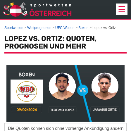
☰
SPORTWETTEN
Sportwetten
Wettprognosen
UFC Wetten
Boxen
Lopez vs. Ortiz
WETTANBIETER
LOPEZ VS. ORTIZ: QUOTEN,
PROGNOSEN UND MEHR
PROGNOSEN
BONUS
EINZAHLUNG
STRATEGIE
NEWS
ÜBER UNS
Die Quoten können sich ohne vorherige Ankündigung ändern