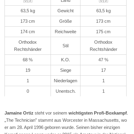
🇺🇸
Land
🇺🇸
63,5 kg
Gewicht
63,5 kg
173 cm
Größe
173 cm
174 cm
Reichweite
175 cm
Orthodox
Orthodox
Stil
Rechtshänder
Rechtshänder
68 %
K.O.
47 %
19
Siege
17
1
Niederlagen
1
0
Unentsch.
1
Jamaine Ortiz
steht vor seinem
wichtigsten Profi-Boxkampf
.
„The Technician” stammt aus Worcester in Massachusetts, wo
er am 28. April 1996 geboren wurde. Seinen bisher einzigen