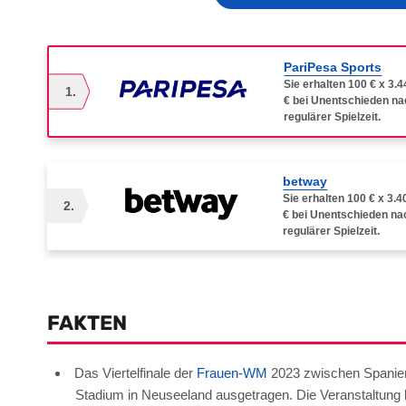
PariPesa Sports
Sie erhalten 100 € x 3.4
1.
€ bei Unentschieden n
regulärer Spielzeit.
Vorteile
Aus
betway
100 €
Willkommensbonus
1
Sie erhalten 100 € x 3.4
2.
Native App
€ bei Unentschieden na
regulärer Spielzeit.
Kryptowährung
Vorteile
Aus
100 €
Willkommensbonus
1
FAKTEN
Transparente, deutsche
Webseite
Viele Sportarten & Wettmärkte
Das Viertelfinale der
Frauen-WM
2023 zwischen Spanien
Stadium in Neuseeland ausgetragen. Die Veranstaltung