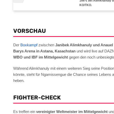
eSports
166 € bei Alimkhanuly 
KO/TKO.
Top-Sportarten
Vorteile
Aus
250 €
Willkommensbonus
1
VORSCHAU
Deutsche Webseite
Krypto-Zahlungen möglich
Der
Boxkampf
zwischen
Janibek Alimkhanuly und Anaue
Barys Arena in Astana, Kasachstan
und wird live auf DAZN 
WBO und IBF im Mittelgewicht
gegen den noch unbesiegte
Während Alimkhanuly mit einem weiteren Sieg seine Position 
könnte, steht für Ngamissengue die Chance seines Lebens auf
heben.
FIGHTER-CHECK
Es treffen ein
vereinigter Weltmeister im Mittelgewicht
und