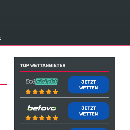
S
TOP WETTANBIETER
JETZT
WETTEN
JETZT
WETTEN