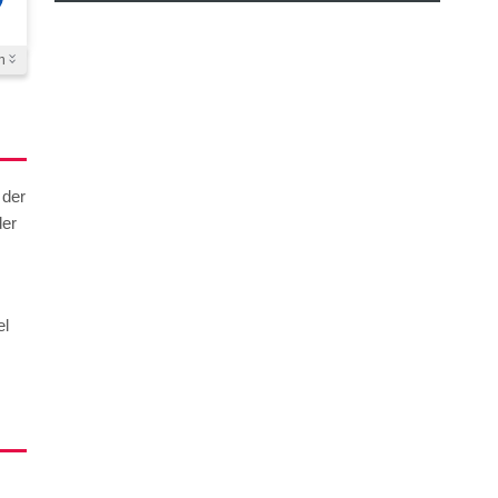
n
 der
der
el