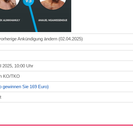
orherige Ankündigung ändern (02.04.2025)
l 2025, 10:00 Uhr
ch KO/TKO
ro gewinnen Sie 169 Euro)
t