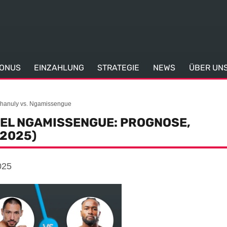
ONUS
EINZAHLUNG
STRATEGIE
NEWS
ÜBER UN
khanuly vs. Ngamissengue
UEL NGAMISSENGUE: PROGNOSE,
.2025)
025