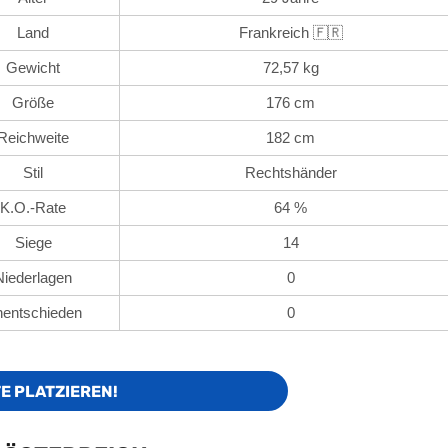
Land
Frankreich 🇫🇷
Gewicht
72,57 kg
Größe
176 cm
Reichweite
182 cm
Stil
Rechtshänder
K.O.-Rate
64 %
Siege
14
Niederlagen
0
entschieden
0
E PLATZIEREN!