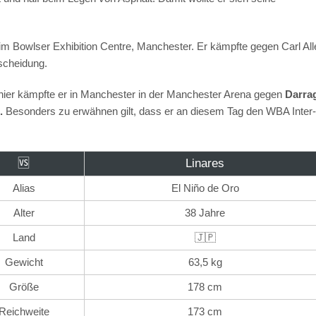
im Bowlser Exhibition Centre, Manchester. Er kämpfte gegen Carl All
scheidung.
ier kämpfte er in Manchester in der Manchester Arena gegen
Darra
.
Besonders zu erwähnen gilt, dass er an diesem Tag den WBA Inter-
🆚
Linares
Alias
El Niño de Oro
Alter
38 Jahre
Land
🇯🇵
Gewicht
63,5 kg
Größe
178 cm
Reichweite
173 cm