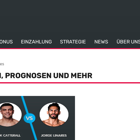
ONUS
EINZAHLUNG
STRATEGIE
NEWS
ÜBER UN
res
N, PROGNOSEN UND MEHR