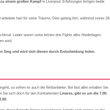
r
zu einem großen Kampf
in Liverpool. Erfahrungen bringen beide
d arbeitete hart für seine Träume. Dies gelang ihm, während seiner 28
chtmal. Leider waren seine letzten drei Fights alles Niederlagen.
en wird.
den Sieg und wird sich diesen durch Entscheidung holen
.
rgeht, so sehen es auch die Wettanbieter. Bei fast allen erhalten Sie
en Sie sich doch für den Kontrahenten
Linares, gibt es um die 7.00.
2.60
.
rn, deren Kämpfe länger zurückliegen, könnte sich einiges an der