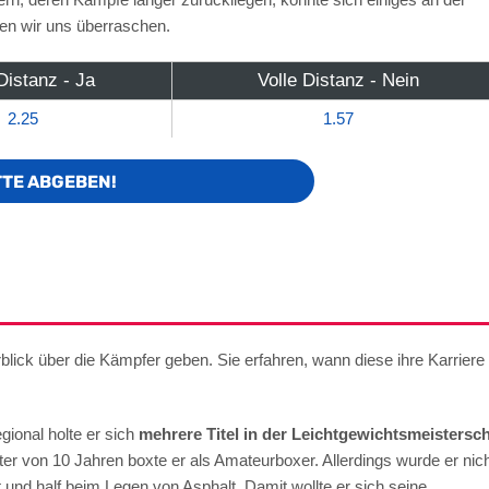
sen wir uns überraschen.
Distanz - Ja
Volle Distanz - Nein
2.25
1.57
TE ABGEBEN!
blick über die Kämpfer geben. Sie erfahren, wann diese ihre Karriere
ional holte er sich
mehrere Titel in der Leichtgewichtsmeistersch
lter von 10 Jahren boxte er als Amateurboxer. Allerdings wurde er nic
nst und half beim Legen von Asphalt. Damit wollte er sich seine