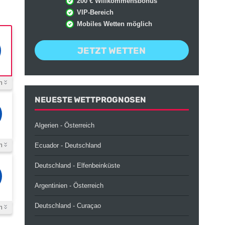
200 € Willkommensbonus
VIP-Bereich
Mobiles Wetten möglich
JETZT WETTEN
n
NEUESTE WETTPROGNOSEN
Algerien - Österreich
n
Ecuador - Deutschland
Deutschland - Elfenbeinküste
Argentinien - Österreich
Deutschland - Curaçao
n