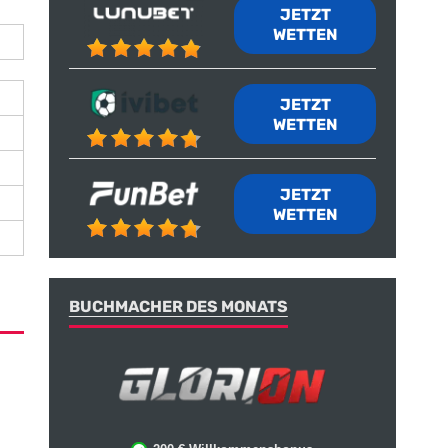
JETZT
WETTEN
JETZT
WETTEN
JETZT
WETTEN
BUCHMACHER DES MONATS