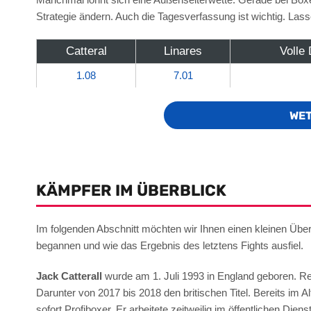
Strategie ändern. Auch die Tagesverfassung ist wichtig. Las
Catteral
Linares
Volle 
1.08
7.01
WET
KÄMPFER IM ÜBERBLICK
Im folgenden Abschnitt möchten wir Ihnen einen kleinen Über
begannen und wie das Ergebnis des letztens Fights ausfiel.
Jack Catterall
wurde am 1. Juli 1993 in England geboren. Reg
Darunter von 2017 bis 2018 den britischen Titel. Bereits im A
sofort Profiboxer. Er arbeitete zeitweilig im öffentlichen Die