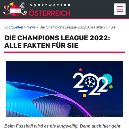
☰
SPORTWETTEN
Sportwetten
News
Die Champions League 2022: Alle Fakten für Sie
WETTANBIETER
DIE CHAMPIONS LEAGUE 2022:
ALLE FAKTEN FÜR SIE
PROGNOSEN
BONUS
EINZAHLUNG
STRATEGIE
NEWS
ÜBER UNS
Beim Fussball wird es nie langweilig. Denn auch hier geht