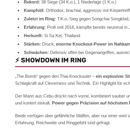
Rekord:
38 Siege (34 K.o.), 1 Niederlage (1 K.o.)
Kampfstil:
Orthodox, brachial, aggressiv mit Körpertref
Zuletzt im Ring:
T.K.o.-Sieg gegen Songchai Songklod,
Erfahrung:
Profi seit 2018, kämpfte bereits neunmal in
Herkunft:
Si Sa Ket, Thailand
Stärken:
Druck,
enorme Knockout-Power im Nahkam
Schwächen:
Defensiv offen bei Gegenangriffen, ausre
⚡ SHOWDOWN IM RING
„The Bomb“ gegen den Thai-Knockouter –
ein explosiver S
Schlagkraft auf Cleverness und Technik. Ein Highlight für ec
Der Mann aus Cebu drückt nach vorne, kombiniert sauber un
und kontert eiskalt.
Power gegen Präzision auf höchstem 
Beide verfügen über gefährliche Waffen, aber nur einer wird 
Erfahrung, Reichweite und Ringgefühl sind gefragt.