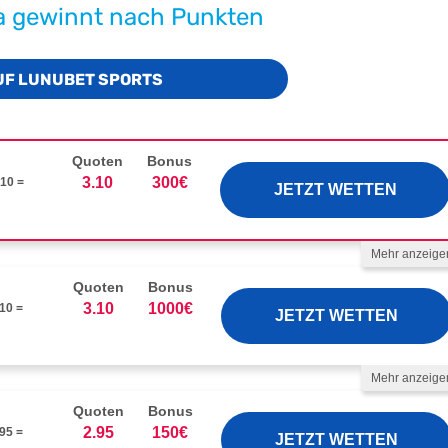
ta gewinnt nach Punkten
UF LUNUBET SPORTS
Quoten
Bonus
3.10
300€
.10 =
JETZT WETTEN
Mehr anzeige
zahlungsdauer
Zahlungsmethoden
Quoten
Bonus
–3 Tage
3.10
1000€
.10 =
JETZT WETTEN
Mehr anzeige
zahlungsdauer
Zahlungsmethoden
Quoten
Bonus
–3 Tage
2.95
150€
.95 =
JETZT WETTEN