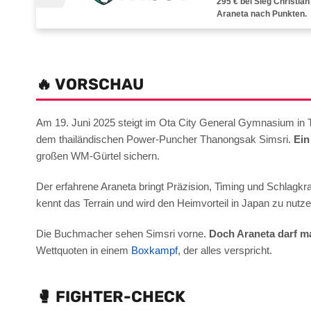
295 € bei Sieg Christian
Araneta nach Punkten.
Riesige Wettvielfalt
Hohe Quoten
Vorteile
Aus
150 € Bonus - Für Slots &
1
🔥 VORSCHAU
Tischspiele sichern
Mobil spielen - Direkt im
Browser, ohne App
Am 19. Juni 2025 steigt im Ota City General Gymnasium in 
Zahlen leicht gemacht - Mit
dem thailändischen Power-Puncher Thanongsak Simsri.
Ein
Krypto & Apple Pay
großen WM-Gürtel sichern.
Der erfahrene Araneta bringt Präzision, Timing und Schlagkra
kennt das Terrain und wird den Heimvorteil in Japan zu nutz
Die Buchmacher sehen Simsri vorne.
Doch Araneta darf m
Wettquoten in einem
Boxkampf
, der alles verspricht.
🥊 FIGHTER-CHECK