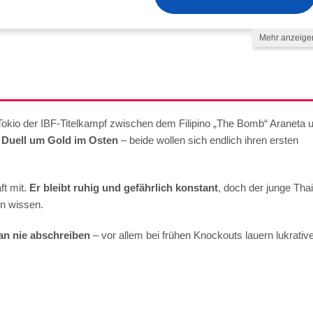
Mehr anzeige
zahlungsdauer
Zahlungsmethoden
–3 Tage
Tokio der IBF-Titelkampf zwischen dem Filipino „The Bomb“ Araneta 
 Duell um Gold im Osten
– beide wollen sich endlich ihren ersten
ft mit.
Er bleibt ruhig und gefährlich konstant
, doch der junge Thai
en wissen.
an nie abschreiben
– vor allem bei frühen Knockouts lauern lukrativ