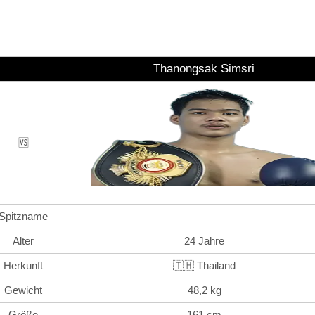
Thanongsak Simsri
🆚
Spitzname
–
Alter
24 Jahre
Herkunft
🇹🇭 Thailand
Gewicht
48,2 kg
Größe
161 cm