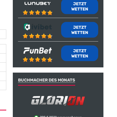
JETZT
WETTEN
JETZT
WETTEN
JETZT
WETTEN
BUCHMACHER DES MONATS