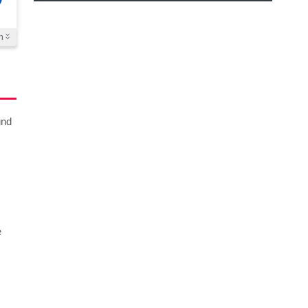
n
und
e