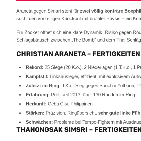
Araneta gegen Simsri steht für
zwei völlig konträre Boxph
sucht den vorzeitigen Knockout mit brutaler Physis – ein Ko
Für Zocker öffnet sich eine klare Dynamik: Risiko gegen Rou
Schlagabtausch zwischen „The Bomb“ und dem Thai-Schläg
CHRISTIAN ARANETA – FERTIGKEITEN
Rekord:
25 Siege (20 K.o.), 2 Niederlagen (1 T.K.o., 1 P
Kampfstil:
Linksausleger, effizient, mit explosivem Auf
Zuletzt im Ring:
T.K.o.-Sieg gegen Sanchai Yotboon, 1
Erfahrung:
Profi seit 2013, über 130 Runden im Ring
Herkunft:
Cebu City, Philippinen
Stärken:
Präzision, Ringübersicht,
sehr gute linke Fü
Schwächen:
Probleme bei Tempo-Fightern mit Ausdaue
THANONGSAK SIMSRI – FERTIGKEITEN