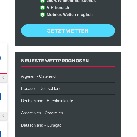
200 € Willkommensbonus
VIP-Bereich
Mobiles Wetten möglich
JETZT WETTEN
NEUESTE WETTPROGNOSEN
Algerien - Österreich
n
Ecuador - Deutschland
Deutschland - Elfenbeinküste
Argentinien - Österreich
n
Deutschland - Curaçao