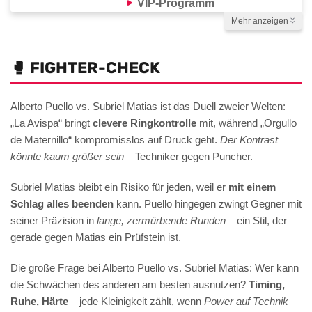
VIP-Programm
Mehr anzeigen
Auszahlungsdauer
Zahlungsmethoden
1–3 Tage
🥊 FIGHTER-CHECK
Alberto Puello vs. Subriel Matias ist das Duell zweier Welten:
„La Avispa“ bringt
clevere Ringkontrolle
mit, während „Orgullo
de Maternillo“ kompromisslos auf Druck geht.
Der Kontrast
könnte kaum größer sein
– Techniker gegen Puncher.
Subriel Matias bleibt ein Risiko für jeden, weil er
mit einem
Schlag alles beenden
kann. Puello hingegen zwingt Gegner mit
seiner Präzision in
lange, zermürbende Runden
– ein Stil, der
gerade gegen Matias ein Prüfstein ist.
Die große Frage bei Alberto Puello vs. Subriel Matias: Wer kann
die Schwächen des anderen am besten ausnutzen?
Timing,
Ruhe, Härte
– jede Kleinigkeit zählt, wenn
Power auf Technik