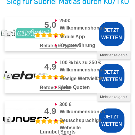
Sieg für Subriel Matias durch KO/TKO
250€
5.0
Willkommensbonus
JETZT
1.
Mobile App
WETTEN
Kryptowährung
Betalright Sport
Mehr anzeigen
Auszahlungsdauer
Zahlungsmethoden
100 % bis zu 250 €
4.9
Willkommensbonus
1–3 Tage
JETZT
2.
Riesige Wettvielfalt
WETTEN
Hohe Quoten
Betovo Sport
Mehr anzeigen
Auszahlungsdauer
Zahlungsmethoden
300 €
4.9
Willkommensbonus
1–3 Tage
JETZT
Deutschsprachige
3.
WETTEN
Webseite
Lunubet Sports