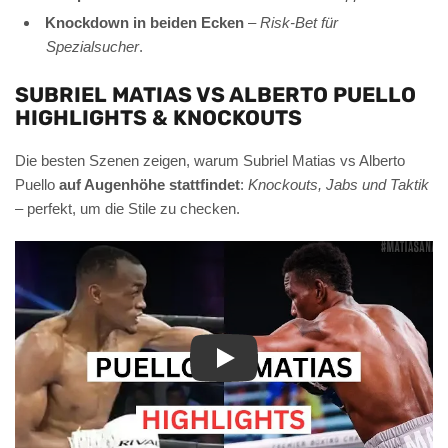
Knockdown in beiden Ecken
–
Risk-Bet für
Spezialsucher
.
SUBRIEL MATIAS VS ALBERTO PUELLO
HIGHLIGHTS & KNOCKOUTS
Die besten Szenen zeigen, warum Subriel Matias vs Alberto
Puello
auf Augenhöhe stattfindet
:
Knockouts, Jabs und Taktik
– perfekt, um die Stile zu checken.
Play