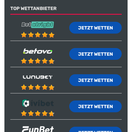
TOP WETTANBIETER
JETZT WETTEN
JETZT WETTEN
JETZT WETTEN
JETZT WETTEN