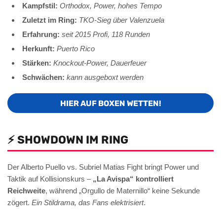
Kampfstil:
Orthodox, Power, hohes Tempo
Zuletzt im Ring:
TKO-Sieg über Valenzuela
Erfahrung:
seit 2015 Profi, 118 Runden
Herkunft:
Puerto Rico
Stärken:
Knockout-Power, Dauerfeuer
Schwächen:
kann ausgeboxt werden
HIER AUF BOXEN WETTEN!
⚡ SHOWDOWN IM RING
Der Alberto Puello vs. Subriel Matias Fight bringt Power und
Taktik auf Kollisionskurs –
„La Avispa“ kontrolliert
Reichweite
, während „Orgullo de Maternillo“ keine Sekunde
zögert.
Ein Stildrama, das Fans elektrisiert
.